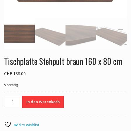
Tischplatte Stehpult braun 160 x 80 cm
CHF
188.00
Vorrätig
Tischplatte
In den Warenkorb
Stehpult
braun
160
x
Add to wishlist
80