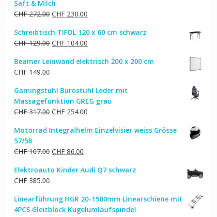
Saft & Milch
Ursprünglicher
Aktueller
CHF
272.00
CHF
230.00
Preis
Preis
Schreibtisch TIFOL 120 x 60 cm schwarz
war:
ist:
Ursprünglicher
Aktueller
CHF
129.00
CHF
104.00
CHF 272.00
CHF 230.00.
Preis
Preis
Beamer Leinwand elektrisch 200 x 200 cm
war:
ist:
CHF
149.00
CHF 129.00
CHF 104.00.
Gamingstuhl Bürostuhl Leder mit
Massagefunktion GREG grau
Ursprünglicher
Aktueller
CHF
317.00
CHF
254.00
Preis
Preis
Motorrad Integralhelm Einzelvisier weiss Grösse
war:
ist:
57/58
CHF 317.00
CHF 254.00.
Ursprünglicher
Aktueller
CHF
107.00
CHF
86.00
Preis
Preis
Elektroauto Kinder Audi Q7 schwarz
war:
ist:
CHF
385.00
CHF 107.00
CHF 86.00.
Linearführung HGR 20-1500mm Linearschiene mit
4PCS Gleitblock Kugelumlaufspindel