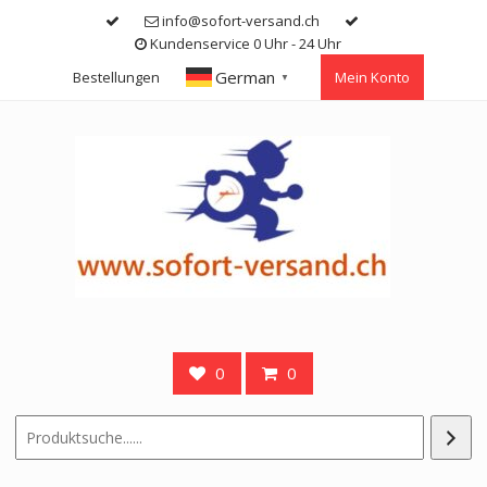
Skip
info@sofort-versand.ch
to
Kundenservice 0 Uhr - 24 Uhr
content
German
Bestellungen
Mein Konto
▼
0
0