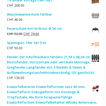
TV Möbel Vintage CARTNEY
CHF
268.00
Wäschewanne Korb faltbar
CHF
46.00
Feuerschale mit Grillrost Ø 56 cm
Ursprünglicher
Aktueller
CHF
92.00
CHF
74.00
Preis
Preis
Spanngurt 10er Set 5 m
war:
ist:
CHF
50.00
CHF 92.00
CHF 74.00.
Fender-Set 4 Aufblasbare Fenders 21,59 x 66,04 cm
Bootsfender, Horizontale oder vertikale Montage,
Stegfender Langfender mit 4 Nadeln & Seilen &
AufbewahrungstascheHitzebeständig, UV-geschützt
CHF
156.00
Eiswürfelbereiter Eiswürfelformen Satz 60 mm,
Eiswürfelform Eiskugelform mit Eiszange &
Tropfschale, Alu Rote Strapazierfähige
Eiswürfelformen Eiswürfelbehälter Whisky Americano,