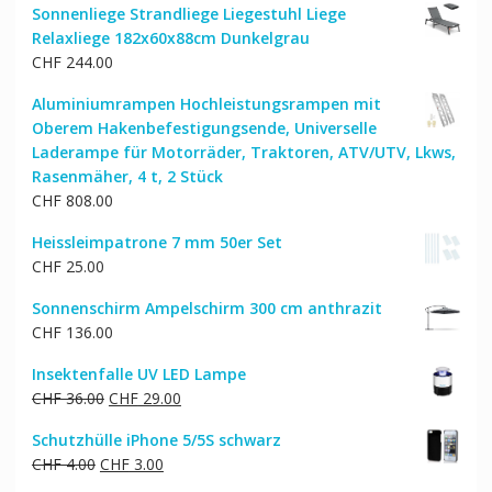
Sonnenliege Strandliege Liegestuhl Liege
Relaxliege 182x60x88cm Dunkelgrau
CHF
244.00
Aluminiumrampen Hochleistungsrampen mit
Oberem Hakenbefestigungsende, Universelle
Laderampe für Motorräder, Traktoren, ATV/UTV, Lkws,
Rasenmäher, 4 t, 2 Stück
CHF
808.00
Heissleimpatrone 7 mm 50er Set
CHF
25.00
Sonnenschirm Ampelschirm 300 cm anthrazit
CHF
136.00
Insektenfalle UV LED Lampe
Ursprünglicher
Aktueller
CHF
36.00
CHF
29.00
Preis
Preis
Schutzhülle iPhone 5/5S schwarz
war:
ist:
Ursprünglicher
Aktueller
CHF
4.00
CHF
3.00
CHF 36.00
CHF 29.00.
Preis
Preis