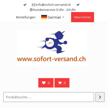
Skip
info@sofort-versand.ch
to
Kundenservice 0 Uhr - 24 Uhr
content
German
Bestellungen
Mein Konto
▼
0
0