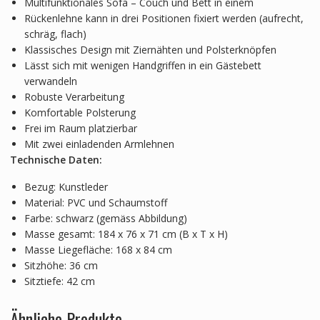
Multifunktionales Sofa – Couch und Bett in einem
Rückenlehne kann in drei Positionen fixiert werden (aufrecht,
schräg, flach)
Klassisches Design mit Ziernähten und Polsterknöpfen
Lässt sich mit wenigen Handgriffen in ein Gästebett
verwandeln
Robuste Verarbeitung
Komfortable Polsterung
Frei im Raum platzierbar
Mit zwei einladenden Armlehnen
Technische Daten:
Bezug: Kunstleder
Material: PVC und Schaumstoff
Farbe: schwarz (gemäss Abbildung)
Masse gesamt: 184 x 76 x 71 cm (B x T x H)
Masse Liegefläche: 168 x 84 cm
Sitzhöhe: 36 cm
Sitztiefe: 42 cm
Ähnliche Produkte