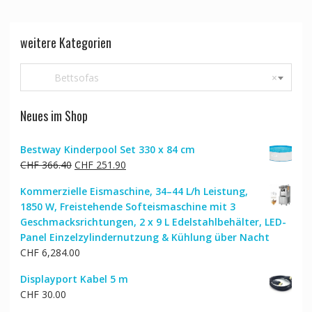
weitere Kategorien
Bettsofas
×
Neues im Shop
Bestway Kinderpool Set 330 x 84 cm
Ursprünglicher
Aktueller
CHF
366.40
CHF
251.90
Preis
Preis
Kommerzielle Eismaschine, 34–44 L/h Leistung,
war:
ist:
1850 W, Freistehende Softeismaschine mit 3
CHF 366.40
CHF 251.90.
Geschmacksrichtungen, 2 x 9 L Edelstahlbehälter, LED-
Panel Einzelzylindernutzung & Kühlung über Nacht
CHF
6,284.00
Displayport Kabel 5 m
CHF
30.00