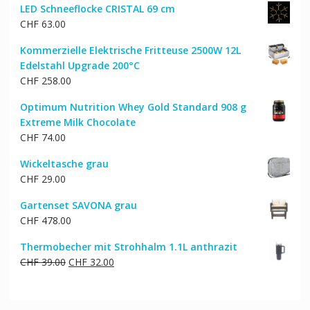
LED Schneeflocke CRISTAL 69 cm
war:
ist:
CHF
63.00
CHF 4.00
CHF 3.00.
Kommerzielle Elektrische Fritteuse 2500W 12L
Edelstahl Upgrade 200°C
CHF
258.00
Optimum Nutrition Whey Gold Standard 908 g
Extreme Milk Chocolate
CHF
74.00
Wickeltasche grau
CHF
29.00
Gartenset SAVONA grau
CHF
478.00
Thermobecher mit Strohhalm 1.1L anthrazit
Ursprünglicher
Aktueller
CHF
39.00
CHF
32.00
Preis
Preis
war:
ist:
CHF 39.00
CHF 32.00.