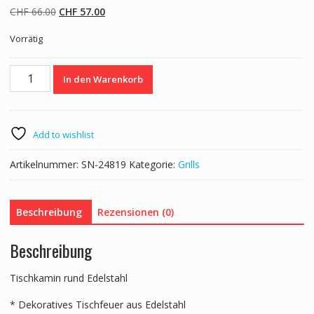
Ursprünglicher
Aktueller
CHF
66.00
CHF
57.00
Preis
Preis
Vorrätig
war:
ist:
CHF 66.00
CHF 57.00.
Tischfeuer
In den Warenkorb
Outdoor
18
x
22
Add to wishlist
cm
Menge
Artikelnummer:
SN-24819
Kategorie:
Grills
Beschreibung
Rezensionen (0)
Beschreibung
Tischkamin rund Edelstahl
* Dekoratives Tischfeuer aus Edelstahl