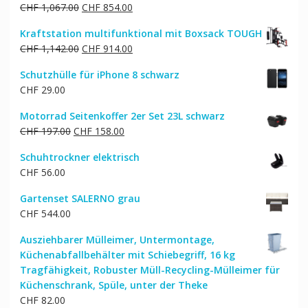
Ursprünglicher
Aktueller
CHF
1,067.00
CHF
854.00
Preis
Preis
Kraftstation multifunktional mit Boxsack TOUGH
war:
ist:
Ursprünglicher
Aktueller
CHF
1,142.00
CHF
914.00
CHF 1,067.00
CHF 854.00.
Preis
Preis
Schutzhülle für iPhone 8 schwarz
war:
ist:
CHF
29.00
CHF 1,142.00
CHF 914.00.
Motorrad Seitenkoffer 2er Set 23L schwarz
Ursprünglicher
Aktueller
CHF
197.00
CHF
158.00
Preis
Preis
Schuhtrockner elektrisch
war:
ist:
CHF
56.00
CHF 197.00
CHF 158.00.
Gartenset SALERNO grau
CHF
544.00
Ausziehbarer Mülleimer, Untermontage,
Küchenabfallbehälter mit Schiebegriff, 16 kg
Tragfähigkeit, Robuster Müll-Recycling-Mülleimer für
Küchenschrank, Spüle, unter der Theke
CHF
82.00