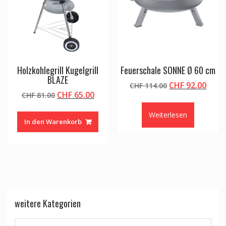
Holzkohlegrill Kugelgrill
Feuerschale SONNE Ø 60 cm
BLAZE
Ursprüngliche
Aktu
CHF
92.00
CHF
114.00
Ursprünglicher
Aktueller
CHF
65.00
CHF
81.00
Preis
Preis
Preis
Preis
war:
ist:
Weiterlesen
war:
ist:
CHF 114.00
CHF 9
In den Warenkorb
CHF 81.00
CHF 65.00.
weitere Kategorien