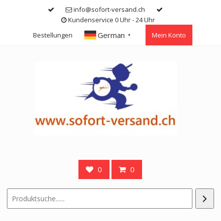
Skip
info@sofort-versand.ch
to
Kundenservice 0 Uhr - 24 Uhr
content
German
Bestellungen
Mein Konto
▼
0
0