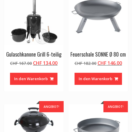
Gulaschkanone Grill 6-teilig
Feuerschale SONNE Ø 80 cm
Ursprünglicher
Aktueller
Ursprünglicher
Aktu
CHF
134.00
CHF
146.00
CHF
167.00
CHF
182.00
Preis
Preis
Preis
Prei
war:
ist:
war:
ist:
In den Warenkorb
In den Warenkorb
CHF 167.00
CHF 134.00.
CHF 182.00
CHF 
ANGEBOT!
ANGEBOT!