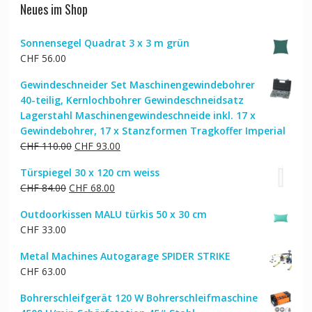
Neues im Shop
Sonnensegel Quadrat 3 x 3 m grün
CHF
56.00
Gewindeschneider Set Maschinengewindebohrer
40-teilig, Kernlochbohrer Gewindeschneidsatz
Lagerstahl Maschinengewindeschneide inkl. 17 x
Gewindebohrer, 17 x Stanzformen Tragkoffer Imperial
Ursprünglicher
Aktueller
CHF
110.00
CHF
93.00
Preis
Preis
Türspiegel 30 x 120 cm weiss
war:
ist:
Ursprünglicher
Aktueller
CHF
84.00
CHF
68.00
CHF 110.00
CHF 93.00.
Preis
Preis
Outdoorkissen MALU türkis 50 x 30 cm
war:
ist:
CHF
33.00
CHF 84.00
CHF 68.00.
Metal Machines Autogarage SPIDER STRIKE
CHF
63.00
Bohrerschleifgerät 120 W Bohrerschleifmaschine