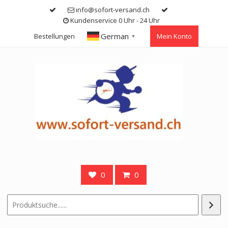
Skip
info@sofort-versand.ch
to
Kundenservice 0 Uhr - 24 Uhr
content
German
Bestellungen
Mein Konto
▼
0
0