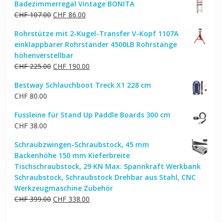
Badezimmerregal Vintage BONITA
war:
ist:
Ursprünglicher
Aktueller
CHF
107.00
CHF
86.00
CHF 144.00
CHF 116.00.
Preis
Preis
Rohrstütze mit 2-Kugel-Transfer V-Kopf 1107A
war:
ist:
einklappbarer Rohrständer 4500LB Rohrstange
CHF 107.00
CHF 86.00.
höhenverstellbar
Ursprünglicher
Aktueller
CHF
225.00
CHF
190.00
Preis
Preis
Bestway Schlauchboot Treck X1 228 cm
war:
ist:
CHF
80.00
CHF 225.00
CHF 190.00.
Fussleine für Stand Up Paddle Boards 300 cm
CHF
38.00
Schraubzwingen-Schraubstock, 45 mm
Backenhöhe 150 mm Kieferbreite
Tischschraubstock, 29 KN Max. Spannkraft Werkbank
Schraubstock, Schraubstock Drehbar aus Stahl, CNC
Werkzeugmaschine Zubehör
Ursprünglicher
Aktueller
CHF
399.00
CHF
338.00
Preis
Preis
war:
ist: