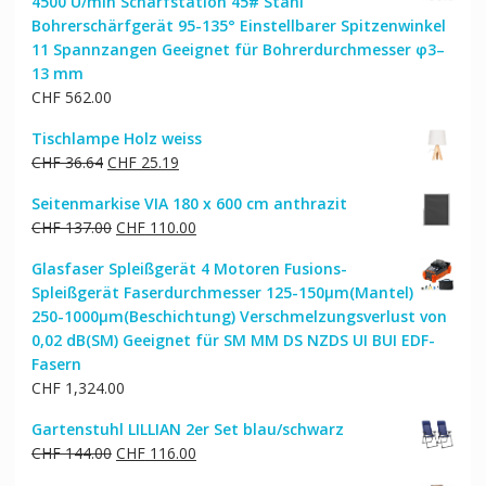
4500 U/min Schärfstation 45# Stahl
Bohrerschärfgerät 95-135° Einstellbarer Spitzenwinkel
11 Spannzangen Geeignet für Bohrerdurchmesser φ3–
13 mm
CHF
562.00
Tischlampe Holz weiss
Ursprünglicher
Aktueller
CHF
36.64
CHF
25.19
Preis
Preis
Seitenmarkise VIA 180 x 600 cm anthrazit
war:
ist:
Ursprünglicher
Aktueller
CHF
137.00
CHF
110.00
CHF 36.64
CHF 25.19.
Preis
Preis
Glasfaser Spleißgerät 4 Motoren Fusions-
war:
ist:
Spleißgerät Faserdurchmesser 125-150μm(Mantel)
CHF 137.00
CHF 110.00.
250-1000μm(Beschichtung) Verschmelzungsverlust von
0,02 dB(SM) Geeignet für SM MM DS NZDS UI BUI EDF-
Fasern
CHF
1,324.00
Gartenstuhl LILLIAN 2er Set blau/schwarz
Ursprünglicher
Aktueller
CHF
144.00
CHF
116.00
Preis
Preis