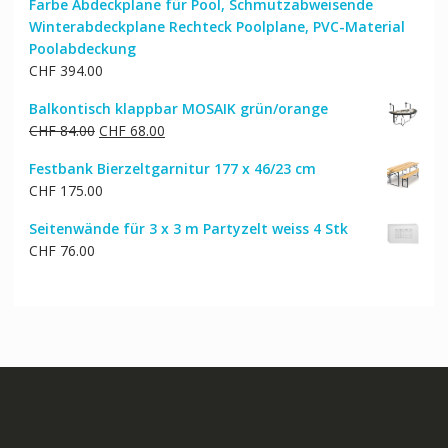
Farbe Abdeckplane für Pool, Schmutzabweisende
Winterabdeckplane Rechteck Poolplane, PVC-Material
Poolabdeckung
CHF
394.00
Balkontisch klappbar MOSAIK grün/orange
Ursprünglicher
Aktueller
CHF
84.00
CHF
68.00
Preis
Preis
Festbank Bierzeltgarnitur 177 x 46/23 cm
war:
ist:
CHF
175.00
CHF 84.00
CHF 68.00.
Seitenwände für 3 x 3 m Partyzelt weiss 4 Stk
CHF
76.00