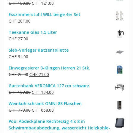
Ursprünglicher
Aktueller
CHF
150.00
CHF
121.00
Preis
Preis
Esszimmerstuhl WILL beige 4er Set
war:
ist:
CHF
281.00
CHF 150.00
CHF 121.00.
Teekanne Glas 1.5 Liter
CHF
27.00
Sieb-Vorleger Katzentoilette
CHF
34.00
Einwegrasierer 3-Klingen Herren 21 Stk.
Ursprünglicher
Aktueller
CHF
26.00
CHF
21.00
Preis
Preis
Gartenbank VERONICA 127 cm schwarz
war:
ist:
Ursprünglicher
Aktueller
CHF
167.00
CHF
134.00
CHF 26.00
CHF 21.00.
Preis
Preis
Weinkühlschrank OMNI 83 Flaschen
war:
ist:
Ursprünglicher
Aktueller
CHF
779.00
CHF
658.00
CHF 167.00
CHF 134.00.
Preis
Preis
Pool Abdeckplane Rechteckig 4 x 8 m
war:
ist:
Schwimmbadabdeckung, wasserdicht Holzkohle-
CHF 779.00
CHF 658.00.