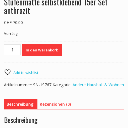
Stufenmatte selbstklebend 15er Set
anthrazit
CHF
70.00
Vorrätig
Stufenmatte
In den Warenkorb
selbstklebend
15er
Set
anthrazit
Add to wishlist
Menge
Artikelnummer:
SN-19767
Kategorie:
Andere Haushalt & Wohnen
Beschreibung
Rezensionen (0)
Beschreibung