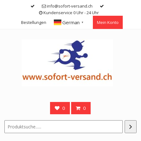
Skip
info@sofort-versand.ch
to
Kundenservice 0 Uhr - 24 Uhr
content
German
Bestellungen
Mein Konto
▼
0
0