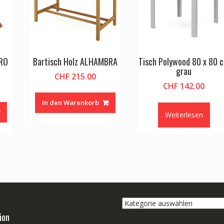
IRO
Bartisch Holz ALHAMBRA
Tisch Polywood 80 x 80 
grau
CHF
215.00
CHF
142.00
In den Warenkorb
Weiterlesen
Kategorie
auswählen
ion