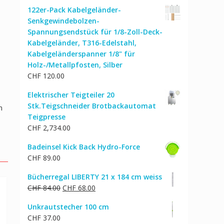
Preis
Preis
122er-Pack Kabelgeländer-
war:
ist:
Senkgewindebolzen-
CHF 17.00
CHF 16.00.
Spannungsendstück für 1/8-Zoll-Deck-
Kabelgeländer, T316-Edelstahl,
Kabelgeländerspanner 1/8" für
Holz-/Metallpfosten, Silber
CHF
120.00
Elektrischer Teigteiler 20
Stk.Teigschneider Brotbackautomat
n
Teigpresse
CHF
2,734.00
Badeinsel Kick Back Hydro-Force
CHF
89.00
Bücherregal LIBERTY 21 x 184 cm weiss
Ursprünglicher
Aktueller
CHF
84.00
CHF
68.00
Preis
Preis
Unkrautstecher 100 cm
war:
ist:
CHF
37.00
CHF 84.00
CHF 68.00.