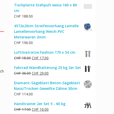
Tischplatte Stehpult weiss 160 x 80
cm
CHF
188.00
4572x20cm Streifenvorhang Lamelle
Lamellenvorhang Weich-PVC
Meterwaren 2mm
CHF
196.00
Luftmatratze Fashion 170 x 54 cm
Ursprünglicher
Aktueller
CHF
18.00
CHF
17.00
Preis
Preis
Fahrrad Wandhalterung 25 kg 2er Set
war:
ist:
sch
Ursprünglicher
Aktueller
CHF
36.00
CHF
29.00
CHF 18.00
CHF 17.00.
Preis
Preis
Diamant-Sägeblatt Beton-Sägeblatt
war:
ist:
Nass/Trocken Gewellte Zähne 30cm
CHF 36.00
CHF 29.00.
CHF
114.00
Handtrainer 2er Set 5 - 60 kg
Ursprünglicher
Aktueller
CHF
17.00
CHF
16.00