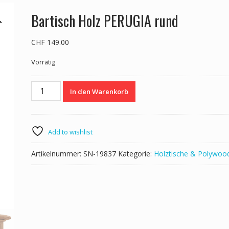
Bartisch Holz PERUGIA rund
CHF
149.00
Vorrätig
Bartisch
In den Warenkorb
Holz
PERUGIA
rund
Menge
Add to wishlist
Artikelnummer:
SN-19837
Kategorie:
Holztische & Polywoo