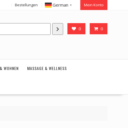
German
Bestellungen
Mein Konto
▼
0
0
 & WOHNEN
MASSAGE & WELLNESS