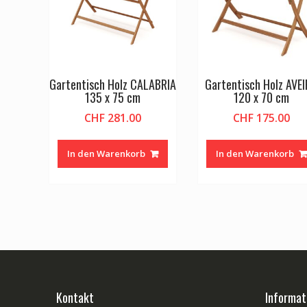
Gartentisch Holz CALABRIA
Gartentisch Holz AVE
135 x 75 cm
120 x 70 cm
CHF
281.00
CHF
175.00
In den Warenkorb
In den Warenkorb
Kontakt
Informat