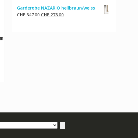
Garderobe NAZARIO hellbraun/weiss
Ursprünglicher
Aktueller
CHF
347.00
CHF
278.00
Preis
Preis
war:
ist:
CHF 347.00
CHF 278.00.
cm