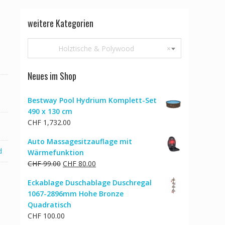
weitere Kategorien
Holztische & Polywood
×
Neues im Shop
Bestway Pool Hydrium Komplett-Set
490 x 130 cm
CHF
1,732.00
Auto Massagesitzauflage mit
d
Wärmefunktion
Ursprünglicher
Aktueller
CHF
99.00
CHF
80.00
Preis
Preis
Eckablage Duschablage Duschregal
war:
ist:
1067-2896mm Hohe Bronze
CHF 99.00
CHF 80.00.
Quadratisch
CHF
100.00