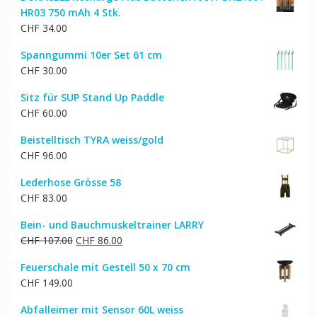
HR03 750 mAh 4 Stk.
CHF
34.00
Spanngummi 10er Set 61 cm
CHF
30.00
Sitz für SUP Stand Up Paddle
CHF
60.00
Beistelltisch TYRA weiss/gold
CHF
96.00
Lederhose Grösse 58
CHF
83.00
Bein- und Bauchmuskeltrainer LARRY
Ursprünglicher
Aktueller
CHF
107.00
CHF
86.00
Preis
Preis
Feuerschale mit Gestell 50 x 70 cm
war:
ist:
CHF
149.00
CHF 107.00
CHF 86.00.
Abfalleimer mit Sensor 60L weiss