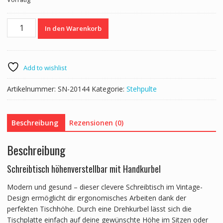
Stehpult
In den Warenkorb
manuell
höhenverstellbar
schwarz/vintage
120
Add to wishlist
x
60
Artikelnummer:
SN-20144
Kategorie:
Stehpulte
cm
Menge
Beschreibung
Rezensionen (0)
Beschreibung
Schreibtisch höhenverstellbar mit Handkurbel
Modern und gesund – dieser clevere Schreibtisch im Vintage-
Design ermöglicht dir ergonomisches Arbeiten dank der
perfekten Tischhöhe. Durch eine Drehkurbel lässt sich die
Tischplatte einfach auf deine gewünschte Höhe im Sitzen oder