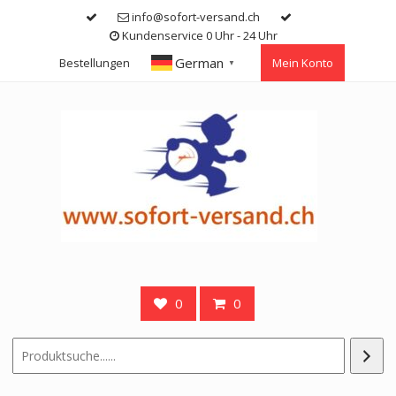
Skip
info@sofort-versand.ch
to
Kundenservice 0 Uhr - 24 Uhr
content
German
Bestellungen
Mein Konto
▼
0
0