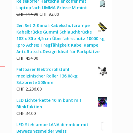
Reisekoffer Hartschalenkoffer mit
war:
ist:
Laptopfach LIMMA Grösse M mint
CHF 224.00
CHF 189.00.
Ursprünglicher
Aktueller
CHF
114.00
CHF
92.00
Preis
Preis
2er-Set 2-Kanal-Kabelschutzrampe
war:
ist:
Kabelbrücke Gummi Schlauchbrücke
CHF 114.00
CHF 92.00.
183 x 30 x 4,5 cm Überfahrschutz 10000 kg
(pro Achse) Tragfähigkeit Kabel Rampe
Anti-Rutsch-Design Ideal für Parkplätze
CHF
454.00
Faltbarer Elektrorollstuhl
medizinischer Roller 136,08kg
Sitzbreite 508mm
CHF
2,236.00
LED Lichterkette 10 m bunt mit
Blinkfuktion
CHF
34.00
LED Stehlampe LANA dimmbar mit
Bewegungsmelder weiss