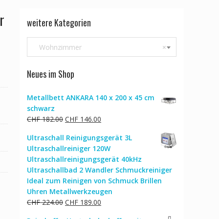
r
weitere Kategorien
Wohnzimmer
×
Neues im Shop
Metallbett ANKARA 140 x 200 x 45 cm
schwarz
Ursprünglicher
Aktueller
CHF
182.00
CHF
146.00
Preis
Preis
Ultraschall Reinigungsgerät 3L
war:
ist:
Ultraschallreiniger 120W
CHF 182.00
CHF 146.00.
Ultraschallreinigungsgerät 40kHz
Ultraschallbad 2 Wandler Schmuckreiniger
Ideal zum Reinigen von Schmuck Brillen
Uhren Metallwerkzeugen
Ursprünglicher
Aktueller
CHF
224.00
CHF
189.00
Preis
Preis