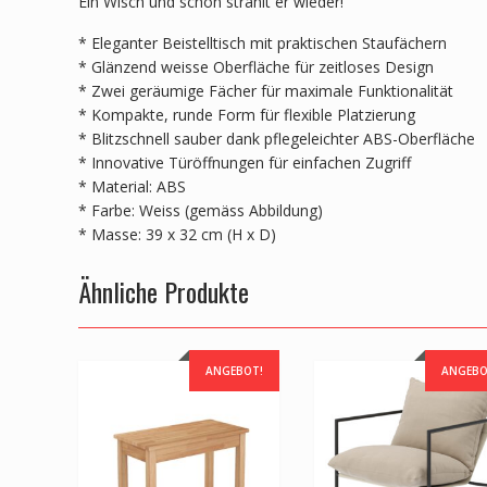
Ein Wisch und schon strahlt er wieder!
* Eleganter Beistelltisch mit praktischen Staufächern
* Glänzend weisse Oberfläche für zeitloses Design
* Zwei geräumige Fächer für maximale Funktionalität
* Kompakte, runde Form für flexible Platzierung
* Blitzschnell sauber dank pflegeleichter ABS-Oberfläche
* Innovative Türöffnungen für einfachen Zugriff
* Material: ABS
* Farbe: Weiss (gemäss Abbildung)
* Masse: 39 x 32 cm (H x D)
Ähnliche Produkte
ANGEBOT!
ANGEBO