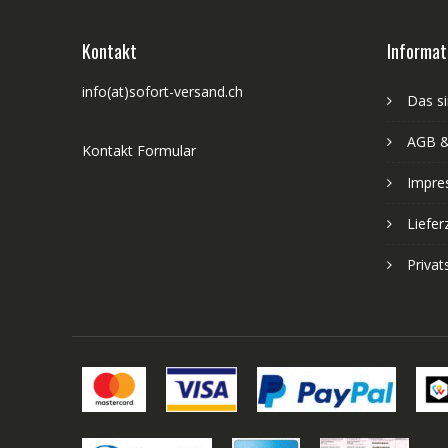
Kontakt
Informat
info(at)sofort-versand.ch
Das si
AGB &
Kontakt Formular
Impre
Liefer
Priva