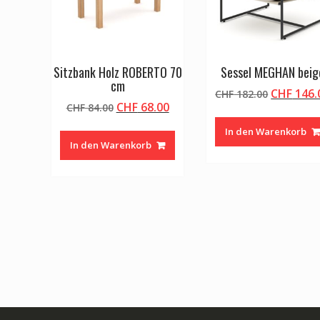
Sitzbank Holz ROBERTO 70
Sessel MEGHAN beig
cm
Ursprüng
CHF
146.
CHF
182.00
Ursprünglicher
Aktueller
CHF
68.00
CHF
84.00
Preis
Preis
Preis
war:
In den Warenkorb
war:
ist:
CHF 182.
In den Warenkorb
CHF 84.00
CHF 68.00.