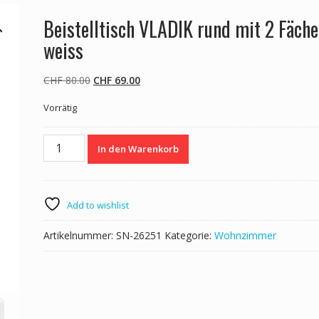
Beistelltisch VLADIK rund mit 2 Fäche
weiss
Ursprünglicher
Aktueller
CHF
80.00
CHF
69.00
Preis
Preis
Vorrätig
war:
ist:
CHF 80.00
CHF 69.00.
Beistelltisch
In den Warenkorb
VLADIK
rund
mit
2
Add to wishlist
Fächer
weiss
Artikelnummer:
SN-26251
Kategorie:
Wohnzimmer
Menge