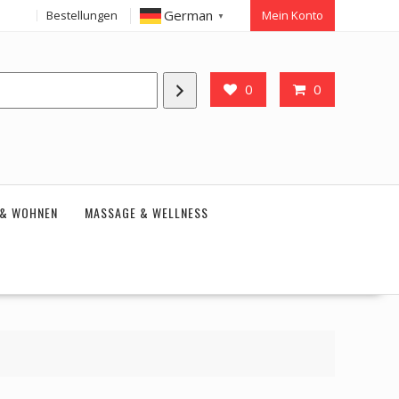
German
Bestellungen
Mein Konto
▼
0
0
 & WOHNEN
MASSAGE & WELLNESS