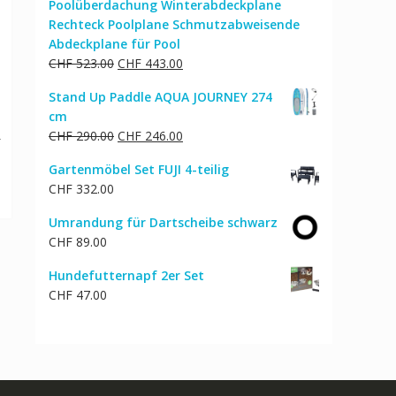
Poolüberdachung Winterabdeckplane
Rechteck Poolplane Schmutzabweisende
Abdeckplane für Pool
Ursprünglicher
Aktueller
CHF
523.00
CHF
443.00
Preis
Preis
Stand Up Paddle AQUA JOURNEY 274
war:
ist:
cm
CHF 523.00
CHF 443.00.
cher
Aktueller
0
Ursprünglicher
Aktueller
CHF
290.00
CHF
246.00
Preis
Preis
Preis
ist:
Gartenmöbel Set FUJI 4-teilig
war:
ist:
CHF 242.00.
CHF
332.00
CHF 290.00
CHF 246.00.
Umrandung für Dartscheibe schwarz
CHF
89.00
Hundefutternapf 2er Set
CHF
47.00