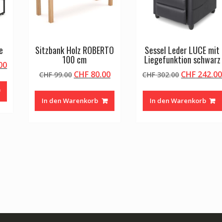
e
Sitzbank Holz ROBERTO
Sessel Leder LUCE mit
100 cm
Liegefunktion schwarz
licher
Aktueller
00
Ursprünglicher
Aktueller
Ursprüngli
CHF
80.00
CHF
242.0
Preis
CHF
99.00
CHF
302.00
Preis
Preis
Preis
ist:
war:
ist:
war:
00
CHF 146.00.
In den Warenkorb
In den Warenkorb
CHF 99.00
CHF 80.00.
CHF 302.00