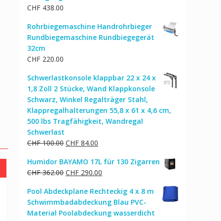
CHF
438.00
Rohrbiegemaschine Handrohrbieger
Rundbiegemaschine Rundbiegegerät
32cm
CHF
220.00
Schwerlastkonsole klappbar 22 x 24 x
1,8 Zoll 2 Stücke, Wand Klappkonsole
Schwarz, Winkel Regalträger Stahl,
Klappregalhalterungen 55,8 x 61 x 4,6 cm,
500 lbs Tragfähigkeit, Wandregal
Schwerlast
Ursprünglicher
Aktueller
CHF
100.00
CHF
84.00
Preis
Preis
Humidor BAYAMO 17L für 130 Zigarren
war:
ist:
Ursprünglicher
Aktueller
CHF
362.00
CHF
290.00
CHF 100.00
CHF 84.00.
Preis
Preis
Pool Abdeckplane Rechteckig 4 x 8 m
war:
ist:
Schwimmbadabdeckung Blau PVC-
CHF 362.00
CHF 290.00.
Material Poolabdeckung wasserdicht