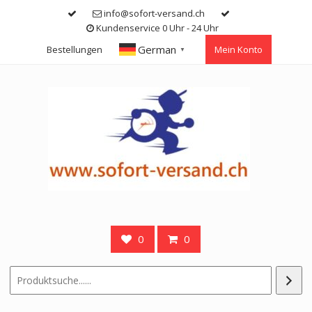
Skip
info@sofort-versand.ch
to
Kundenservice 0 Uhr - 24 Uhr
content
German
Bestellungen
Mein Konto
▼
0
0