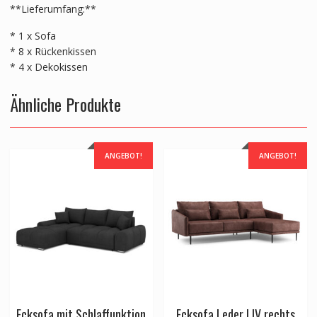
**Lieferumfang:**
* 1 x Sofa
* 8 x Rückenkissen
* 4 x Dekokissen
Ähnliche Produkte
ANGEBOT!
ANGEBOT!
Ecksofa mit Schlaffunktion
Ecksofa Leder LIV rechts