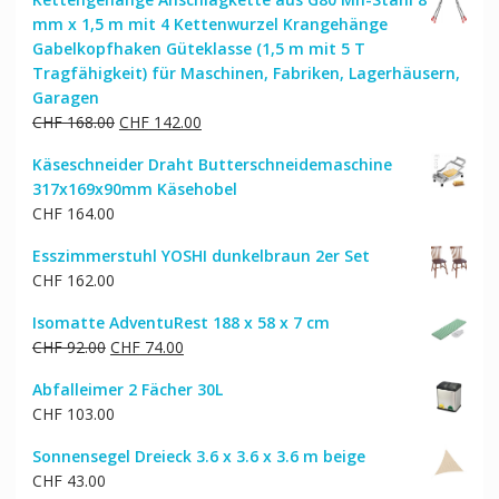
war:
ist:
mm x 1,5 m mit 4 Kettenwurzel Krangehänge
CHF 30.00
CHF 25.00.
Gabelkopfhaken Güteklasse (1,5 m mit 5 T
Tragfähigkeit) für Maschinen, Fabriken, Lagerhäusern,
Garagen
Ursprünglicher
Aktueller
CHF
168.00
CHF
142.00
Preis
Preis
Käseschneider Draht Butterschneidemaschine
war:
ist:
317x169x90mm Käsehobel
CHF 168.00
CHF 142.00.
CHF
164.00
Esszimmerstuhl YOSHI dunkelbraun 2er Set
CHF
162.00
Isomatte AdventuRest 188 x 58 x 7 cm
Ursprünglicher
Aktueller
CHF
92.00
CHF
74.00
Preis
Preis
Abfalleimer 2 Fächer 30L
war:
ist:
CHF
103.00
CHF 92.00
CHF 74.00.
Sonnensegel Dreieck 3.6 x 3.6 x 3.6 m beige
CHF
43.00