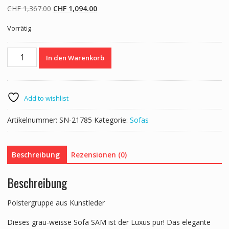
Ursprünglicher
Aktueller
CHF
1,367.00
CHF
1,094.00
Preis
Preis
Vorrätig
war:
ist:
CHF 1,367.00
CHF 1,094.00.
Sofa
In den Warenkorb
Leder
SAM
grau/weiss
Menge
Add to wishlist
Artikelnummer:
SN-21785
Kategorie:
Sofas
Beschreibung
Rezensionen (0)
Beschreibung
Polstergruppe aus Kunstleder
Dieses grau-weisse Sofa SAM ist der Luxus pur! Das elegante