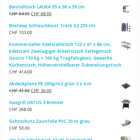
Beistelltisch LAURA 55 x 36 x 59 cm
Ursprünglicher
Aktueller
CHF
84.00
CHF
68.00
Preis
Preis
Bestway Schlauchboot Treck X2 255 cm
war:
ist:
CHF
103.00
CHF 84.00
CHF 68.00.
Kommerzieller Edelstahltisch 122 x 61 x 86 cm,
Edelstahl Zweilagiger Arbeitstisch Zerlegetisch
Gastro 150 kg + 100 kg Tragfähigkeit, Gewerbe
Küchentisch, Höhenverstellbarer Zubereitungstisch
CHF
414.00
Abdeckplane PE 200g/m2 grün 3 x 4 m
Ursprünglicher
Aktueller
CHF
41.00
CHF
36.00
Preis
Preis
Gasgrill ORCUS 3 Brenner
war:
ist:
CHF
268.00
CHF 41.00
CHF 36.00.
Sichtschutz Zaunfolie PVC 35 m grau
CHF
50.00
2er-Set Adirondack-Stuhl Gartenstuhl