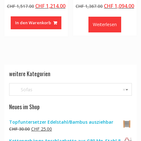
Ursprünglicher
Aktueller
Ursprünglicher
Ak
CHF
1,214.00
CHF
1,094.00
CHF
1,517.00
CHF
1,367.00
Preis
Preis
Preis
Pr
war:
ist:
war:
ist
In den Warenkorb
Weiterlesen
CHF 1,517.00
CHF 1,214.00.
CHF 1,367.00
CH
weitere Kategorien
Sofas
×
Neues im Shop
Topfuntersetzer Edelstahl/Bambus ausziehbar
Ursprünglicher
Aktueller
CHF
30.00
CHF
25.00
Preis
Preis
Kettengehänge Anschlagkette aus G80 Mn-Stahl 8