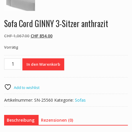
Sofa Cord GINNY 3-Sitzer anthrazit
Ursprünglicher
Aktueller
CHF
1,067.00
CHF
854.00
Preis
Preis
Vorrätig
war:
ist:
CHF 1,067.00
CHF 854.00.
Sofa
In den Warenkorb
Cord
GINNY
3-
Sitzer
Add to wishlist
anthrazit
Menge
Artikelnummer:
SN-25560
Kategorie:
Sofas
Beschreibung
Rezensionen (0)