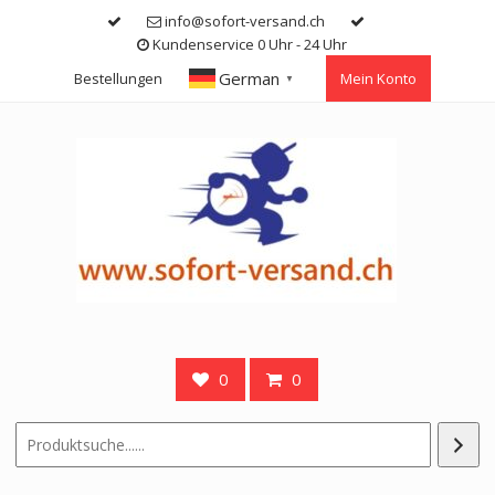
Skip
info@sofort-versand.ch
to
Kundenservice 0 Uhr - 24 Uhr
content
German
Bestellungen
Mein Konto
▼
0
0