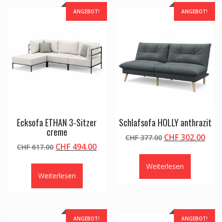
ANGEBOT!
ANGEBOT!
Ecksofa ETHAN 3-Sitzer
Schlafsofa HOLLY anthrazit
creme
Ursprünglicher
Aktu
CHF
302.00
CHF
377.00
Ursprünglicher
Aktueller
CHF
494.00
CHF
617.00
Preis
Prei
Preis
Preis
war:
ist:
Weiterlesen
war:
ist:
CHF 377.00
CHF 
Weiterlesen
CHF 617.00
CHF 494.00.
ANGEBOT!
ANGEBOT!