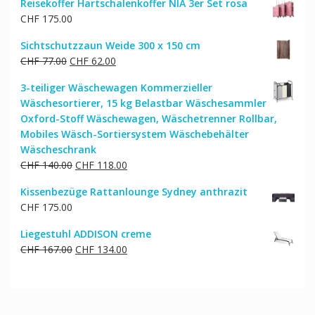
Reisekoffer Hartschalenkoffer NIA 3er Set rosa
CHF
175.00
Sichtschutzzaun Weide 300 x 150 cm
Ursprünglicher
Aktueller
CHF
77.00
CHF
62.00
Preis
Preis
3-teiliger Wäschewagen Kommerzieller
war:
ist:
Wäschesortierer, 15 kg Belastbar Wäschesammler
CHF 77.00
CHF 62.00.
Oxford-Stoff Wäschewagen, Wäschetrenner Rollbar,
Mobiles Wäsch-Sortiersystem Wäschebehälter
Wäscheschrank
Ursprünglicher
Aktueller
CHF
140.00
CHF
118.00
Preis
Preis
Kissenbezüge Rattanlounge Sydney anthrazit
war:
ist:
CHF
175.00
CHF 140.00
CHF 118.00.
Liegestuhl ADDISON creme
Ursprünglicher
Aktueller
CHF
167.00
CHF
134.00
Preis
Preis
war:
ist:
CHF 167.00
CHF 134.00.