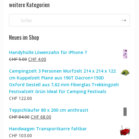
weitere Kategorien
Sofas
×
Neues im Shop
Handyhülle Löwenzahn für iPhone 7
Ursprünglicher
Aktueller
CHF
5.00
CHF
4.00
Preis
Preis
Campingzelt 3 Personen Wurfzelt 214 x 214 x 122
war:
ist:
cm Kuppelzelt Plane aus 190T Dacron+150D
CHF 5.00
CHF 4.00.
Oxford Gestell aus 7,62 mm Fiberglas Trekkingzelt
Festivalzelt Grün Ideal für Camping Festivals
CHF
122.00
Teppichläufer 80 x 200 cm anthrazit
Ursprünglicher
Aktueller
CHF
84.00
CHF
68.00
Preis
Preis
Handwagen Transportkarre faltbar
war:
ist:
CHF
103.00
CHF 84.00
CHF 68.00.