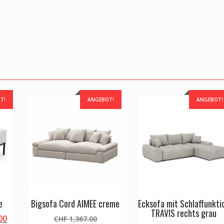
T!
ANGEBOT!
ANGEBOT!
e
Bigsofa Cord AIMEE creme
Ecksofa mit Schlaffunkti
TRAVIS rechts grau
licher
Aktueller
Ursprünglicher
00
CHF
1,367.00