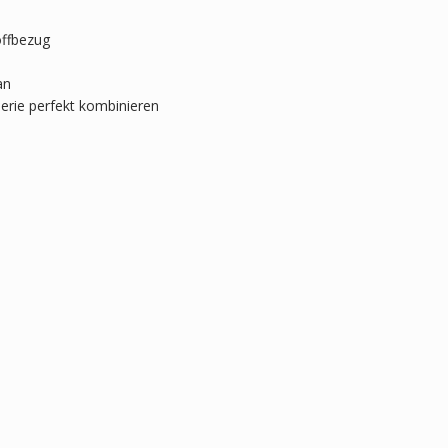
offbezug
an
erie perfekt kombinieren