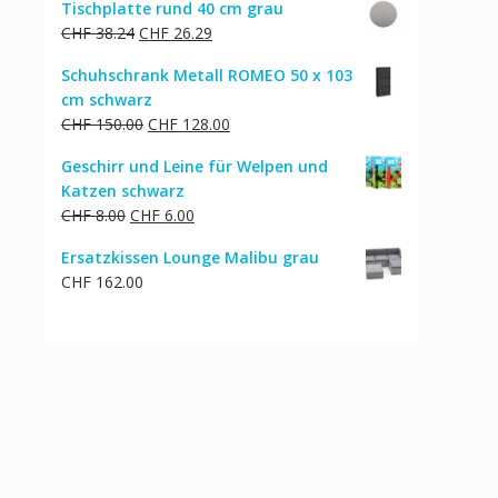
Tischplatte rund 40 cm grau
war:
ist:
Ursprünglicher
Aktueller
CHF
38.24
CHF
26.29
CHF 287.00
CHF 230.00.
Preis
Preis
Schuhschrank Metall ROMEO 50 x 103
war:
ist:
cm schwarz
CHF 38.24
CHF 26.29.
Ursprünglicher
Aktueller
CHF
150.00
CHF
128.00
Preis
Preis
Geschirr und Leine für Welpen und
war:
ist:
Katzen schwarz
CHF 150.00
CHF 128.00.
Ursprünglicher
Aktueller
CHF
8.00
CHF
6.00
Preis
Preis
Ersatzkissen Lounge Malibu grau
war:
ist:
CHF
162.00
CHF 8.00
CHF 6.00.