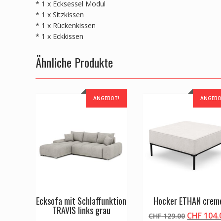
* 1 x Ecksessel Modul
* 1 x Sitzkissen
* 1 x Rückenkissen
* 1 x Eckkissen
Ähnliche Produkte
ANGEBOT!
ANGEBO
Ecksofa mit Schlaffunktion
Hocker ETHAN crem
TRAVIS links grau
Ursprüng
CHF
104.
CHF
129.00