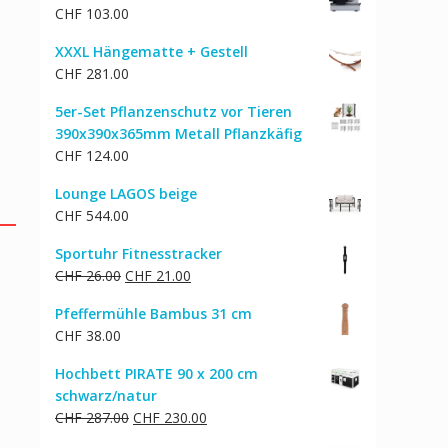
CHF
103.00
XXXL Hängematte + Gestell
CHF
281.00
5er-Set Pflanzenschutz vor Tieren
390x390x365mm Metall Pflanzkäfig
CHF
124.00
Lounge LAGOS beige
CHF
544.00
Sportuhr Fitnesstracker
Ursprünglicher
Aktueller
CHF
26.00
CHF
21.00
Preis
Preis
Pfeffermühle Bambus 31 cm
war:
ist:
CHF
38.00
CHF 26.00
CHF 21.00.
Hochbett PIRATE 90 x 200 cm
schwarz/natur
Ursprünglicher
Aktueller
CHF
287.00
CHF
230.00
Preis
Preis