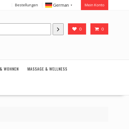
German
Bestellungen
Mein Konto
▼
0
0
 & WOHNEN
MASSAGE & WELLNESS