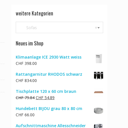
weitere Kategorien
Sofas
×
Neues im Shop
Klimaanlage ICE 2930 Watt weiss
CHF
398.00
Rattangarnitur RHODOS schwarz
CHF
834.00
Tischplatte 120 x 60 cm braun
Ursprünglicher
Aktueller
CHF
79.84
CHF
54.89
Preis
Preis
Hundebett BIJOU grau 80 x 80 cm
war:
ist:
CHF
66.00
CHF 79.84
CHF 54.89.
Aufschnittmaschine Allesschneider