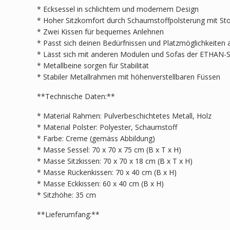
* Ecksessel in schlichtem und modernem Design
* Hoher Sitzkomfort durch Schaumstoffpolsterung mit St
* Zwei Kissen für bequemes Anlehnen
* Passt sich deinen Bedürfnissen und Platzmöglichkeiten 
* Lässt sich mit anderen Modulen und Sofas der ETHAN-S
* Metallbeine sorgen für Stabilität
* Stabiler Metallrahmen mit höhenverstellbaren Füssen
**Technische Daten:**
* Material Rahmen: Pulverbeschichtetes Metall, Holz
* Material Polster: Polyester, Schaumstoff
* Farbe: Creme (gemäss Abbildung)
* Masse Sessel: 70 x 70 x 75 cm (B x T x H)
* Masse Sitzkissen: 70 x 70 x 18 cm (B x T x H)
* Masse Rückenkissen: 70 x 40 cm (B x H)
* Masse Eckkissen: 60 x 40 cm (B x H)
* Sitzhöhe: 35 cm
**Lieferumfang:**