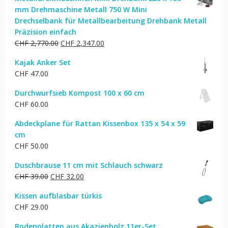
war:
ist:
mm Drehmaschine Metall 750 W Mini
CHF 1,067.00
CHF 854.00.
Drechselbank für Metallbearbeitung Drehbank Metall
Präzision einfach
Ursprünglicher
Aktueller
CHF
2,770.00
CHF
2,347.00
Preis
Preis
Kajak Anker Set
war:
ist:
CHF
47.00
CHF 2,770.00
CHF 2,347.00.
Durchwurfsieb Kompost 100 x 60 cm
CHF
60.00
Abdeckplane für Rattan Kissenbox 135 x 54 x 59
cm
CHF
50.00
Duschbrause 11 cm mit Schlauch schwarz
Ursprünglicher
Aktueller
CHF
39.00
CHF
32.00
Preis
Preis
Kissen aufblasbar türkis
war:
ist:
CHF
29.00
CHF 39.00
CHF 32.00.
Bodenplatten aus Akazienholz 11er-Set