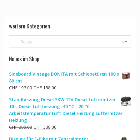
weitere Kategorien
Sessel
×
Neues im Shop
Sideboard Vintage BONITA mit Schiebetüren 100 x
80 cm
Ursprünglicher
Aktueller
CHF
197.00
CHF
158.00
Preis
Preis
Standheizung Diesel 5KW 12V Diesel Lufterhitzer
war:
ist:
10 L Diesel Luftheizung -40 °C - 20 °C
CHF 197.00
CHF 158.00.
Arbeitstemperatur Luft Diesel Heizung Lufterhitzer
Heizung
Ursprünglicher
Aktueller
CHF
399.00
CHF
338.00
Preis
Preis
Display für E-Bike mit Zentralmotor