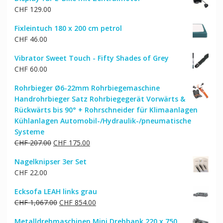
war:
ist:
CHF
129.00
CHF 399.00
CHF 338.00.
Fixleintuch 180 x 200 cm petrol
CHF
46.00
Vibrator Sweet Touch - Fifty Shades of Grey
CHF
60.00
Rohrbieger Ø6-22mm Rohrbiegemaschine
Handrohrbieger Satz Rohrbiegegerät Vorwärts &
Rückwärts bis 90° + Rohrschneider für Klimaanlagen
Kühlanlagen Automobil-/Hydraulik-/pneumatische
Systeme
Ursprünglicher
Aktueller
CHF
207.00
CHF
175.00
Preis
Preis
Nagelknipser 3er Set
war:
ist:
CHF
22.00
CHF 207.00
CHF 175.00.
Ecksofa LEAH links grau
Ursprünglicher
Aktueller
CHF
1,067.00
CHF
854.00
Preis
Preis
Metalldrehmaschinen Mini Drehbank 220 x 750