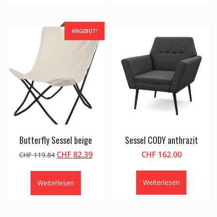
ANGEBOT!
Butterfly Sessel beige
Sessel CODY anthrazit
Ursprünglicher
Aktueller
CHF
82.39
CHF
162.00
CHF
119.84
Preis
Preis
war:
ist:
Weiterlesen
Weiterlesen
CHF 119.84
CHF 82.39.