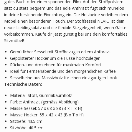
gutes Buch oder einen spannenden Film! Auf den Stoffpolstern
sitzt du stets bequem und das edle Anthrazit fügt sich mühelos
in deine bestehende Einrichtung ein. Die Holzbeine verleihen dem
Möbel einen besonderen Touch. Der Stoffsessel NEVIO ist dein
neuer Lieblingsplatz und die flexible Sitzgelegenheit, wenn Gäste
vorbeikommen. Kaufe dir jetzt günstig bei uns dein komfortables
Sitzmöbel!
Gemütlicher Sessel mit Stoffbezug in edlem Anthrazit
Gepolsterter Hocker um die Füsse hochzulegen
Rücken- und Armlehnen für maximalen Komfort
Ideal für Fernsehabende und den morgendlichen Kaffee
Sesselbeine aus Massivholz für einen einzigartigen Look
Technische Daten:
Material: Stoff, Gummibaumholz
Farbe: Anthrazit (gemäss Abbildung)
Masse Sessel: 57 x 68 x 88 (B x T x H)
Masse Hocker: 55 x 42 x 43 (B x T x H)
Sitztiefe: 43.5 cm
Sitzhöhe: 40.5 cm