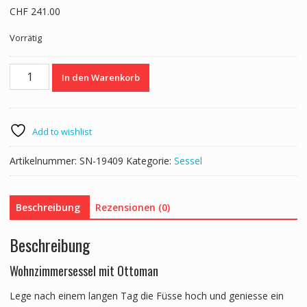
CHF
241.00
Vorrätig
Sessel
In den Warenkorb
mit
Hocker
NEVIO
anthrazit
Add to wishlist
Menge
Artikelnummer:
SN-19409
Kategorie:
Sessel
Beschreibung
Rezensionen (0)
Beschreibung
Wohnzimmersessel mit Ottoman
Lege nach einem langen Tag die Füsse hoch und geniesse ein