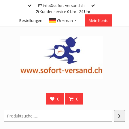
Skip
info@sofort-versand.ch
to
Kundenservice 0 Uhr - 24 Uhr
content
German
Bestellungen
Mein Konto
▼
0
0