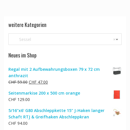
weitere Kategorien
Sessel
×
Neues im Shop
Regal mit 2 Aufbewahrungsboxen 79 x 72 cm
anthrazit
Ursprünglicher
Aktueller
CHF
59.00
CHF
47.00
Preis
Preis
Seitenmarkise 200 x 500 cm orange
war:
ist:
CHF
129.00
CHF 59.00
CHF 47.00.
5/16"x6' G80 Abschleppkette 15" J-Haken langer
Schaft RTJ & Greifhaken Abschleppkran
CHF
94.00