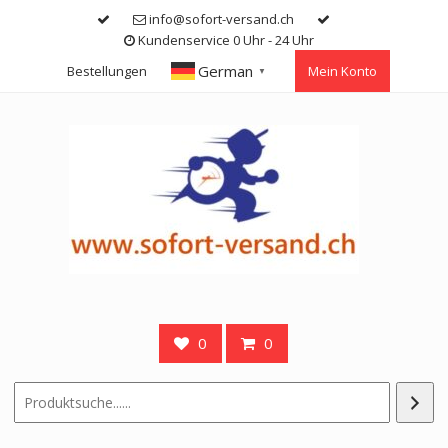
Skip
info@sofort-versand.ch
to
Kundenservice 0 Uhr - 24 Uhr
content
German
Bestellungen
Mein Konto
▼
0
0