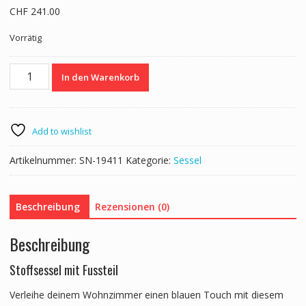
CHF
241.00
Vorrätig
Sessel
In den Warenkorb
mit
Hocker
NEVIO
blau
Add to wishlist
Menge
Artikelnummer:
SN-19411
Kategorie:
Sessel
Beschreibung
Rezensionen (0)
Beschreibung
Stoffsessel mit Fussteil
Verleihe deinem Wohnzimmer einen blauen Touch mit diesem