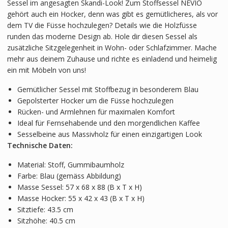
Sessel im angesagten Skandi-Look! Zum Stoffsessel NEVIO
gehört auch ein Hocker, denn was gibt es gemütlicheres, als vor
dem TV die Füsse hochzulegen? Details wie die Holzfüsse
runden das moderne Design ab. Hole dir diesen Sessel als
zusätzliche Sitzgelegenheit in Wohn- oder Schlafzimmer. Mache
mehr aus deinem Zuhause und richte es einladend und heimelig
ein mit Möbeln von uns!
Gemütlicher Sessel mit Stoffbezug in besonderem Blau
Gepolsterter Hocker um die Füsse hochzulegen
Rücken- und Armlehnen für maximalen Komfort
Ideal für Fernsehabende und den morgendlichen Kaffee
Sesselbeine aus Massivholz für einen einzigartigen Look
Technische Daten:
Material: Stoff, Gummibaumholz
Farbe: Blau (gemäss Abbildung)
Masse Sessel: 57 x 68 x 88 (B x T x H)
Masse Hocker: 55 x 42 x 43 (B x T x H)
Sitztiefe: 43.5 cm
Sitzhöhe: 40.5 cm