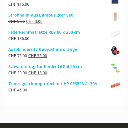
CHF
116.00
Strohhalm aus Bambus 20er Set
Ursprünglicher
Aktueller
CHF
5.00
CHF
3.00
Preis
Preis
Federkernmatratze REY 90 x 200 cm
war:
ist:
CHF
136.00
CHF 5.00
CHF 3.00.
Autokindersitz Babyschale orange
Ursprünglicher
Aktueller
CHF
75.00
CHF
55.00
Preis
Preis
Schwimmring für Kinder Lil'Pal 55 cm
war:
ist:
Ursprünglicher
Aktueller
CHF
20.00
CHF
18.00
CHF 75.00
CHF 55.00.
Preis
Preis
Toner gelb kompatibel mit HP CF352A / 130A
war:
ist:
CHF
45.00
CHF 20.00
CHF 18.00.