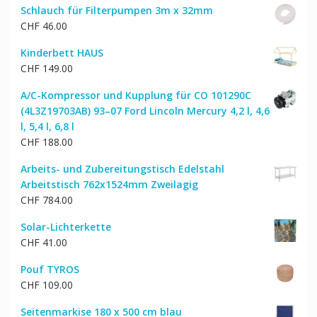
Schlauch für Filterpumpen 3m x 32mm
CHF
46.00
Kinderbett HAUS
CHF
149.00
A/C-Kompressor und Kupplung für CO 101290C
(4L3Z19703AB) 93–07 Ford Lincoln Mercury 4,2 l, 4,6
l, 5,4 l, 6,8 l
CHF
188.00
Arbeits- und Zubereitungstisch Edelstahl
Arbeitstisch 762x1524mm Zweilagig
CHF
784.00
Solar-Lichterkette
CHF
41.00
Pouf TYROS
CHF
109.00
Seitenmarkise 180 x 500 cm blau