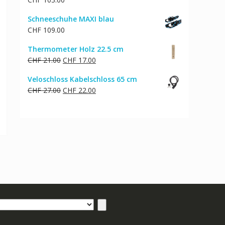
Schneeschuhe MAXI blau
CHF
109.00
Thermometer Holz 22.5 cm
Ursprünglicher
Aktueller
CHF
21.00
CHF
17.00
Preis
Preis
Veloschloss Kabelschloss 65 cm
war:
ist:
Ursprünglicher
Aktueller
CHF
27.00
CHF
22.00
CHF 21.00
CHF 17.00.
Preis
Preis
war:
ist:
CHF 27.00
CHF 22.00.