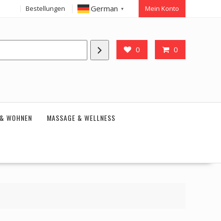
German
Bestellungen
Mein Konto
▼
0
0
 & WOHNEN
MASSAGE & WELLNESS