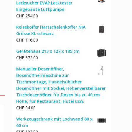
Lecksucher EVAP Lecktester
Eingebaute Luftpumpe
CHF
254.00
Reisekoffer Hartschalenkoffer NIA
Grösse XL schwarz
CHF
116.00
Gerätehaus 213 x 127 x 185 cm
CHF
372.00
Manueller Dosenöffner,
Dosenöffnermaschine zur
Tischmontage, Handelsüblicher
Dosenöffner mit Sockel, Höhenverstellbarer
Tischdosenöffner für Dosen bis zu 40 cm
Höhe, für Restaurant, Hotel usw.
CHF
94.00
Werkzeugschrank mit Lochwand 80 x
60 cm
CHF
103.00