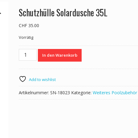
Schutzhülle Solardusche 35L
CHF
35.00
Vorrätig
Schutzhülle
In den Warenkorb
Solardusche
35L
Menge
Add to wishlist
Artikelnummer:
SN-18023
Kategorie:
Weiteres Poolzubehör