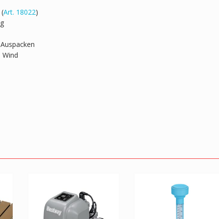
 (
Art. 18022
)
ng
d Auspacken
i Wind