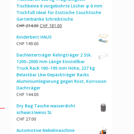
Tischbeine 6 vorgebohrte Löcher φ 6 mm
Tischfuß Ideal für Esstische Couchtische
Gartenbänke Schreibtische
Ursprünglicher
Aktueller
CHF
214.00
CHF
181.00
Preis
Preis
Kinderbett HAUS
war:
ist:
CHF
149.00
CHF 214.00
CHF 181.00.
Dachleiterträger Relingträger 2 Stk.
1200–2000 mm Länge Einstellbar
Truck Rack 160–195 mm Höhe, 227 kg
Belastbar Lkw Gepäckträger Racks
Aluminiumlegierung gegen Rost, Korrosion
Dachträger
CHF
144.00
Dry Bag Tasche wasserdicht
schwarz/weiss 5L
CHF
27.00
Automotive Nebelmaschine