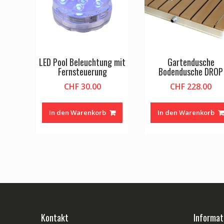
LED Pool Beleuchtung mit
Gartendusche
Fernsteuerung
Bodendusche DROP
CHF
30.00
CHF
228.00
In den Warenkorb
In den Warenkorb
Kontakt
Informat