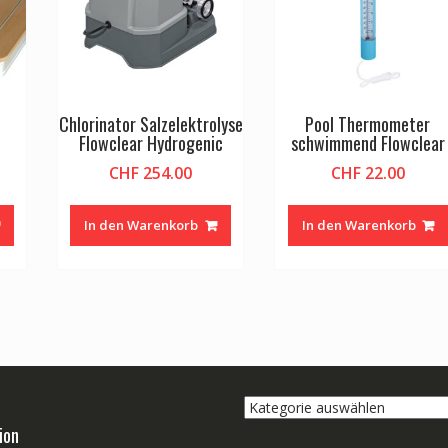
Chlorinator Salzelektrolyse
Pool Thermometer
Flowclear Hydrogenic
schwimmend Flowclear
CHF
254.00
CHF
22.00
In den Warenkorb
In den Warenkorb
Kategorie
auswählen
ion