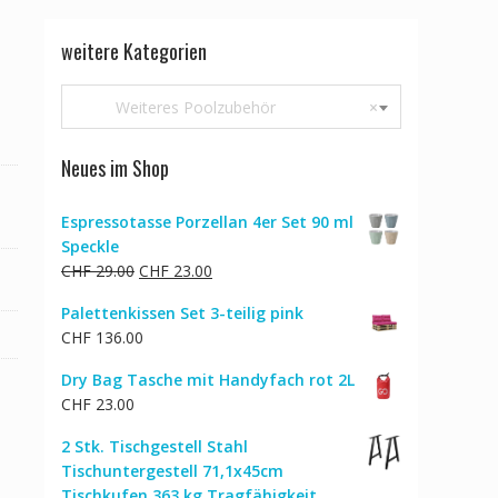
weitere Kategorien
Weiteres Poolzubehör
×
Neues im Shop
Espressotasse Porzellan 4er Set 90 ml
Speckle
Ursprünglicher
Aktueller
CHF
29.00
CHF
23.00
Preis
Preis
Palettenkissen Set 3-teilig pink
war:
ist:
CHF
136.00
CHF 29.00
CHF 23.00.
Dry Bag Tasche mit Handyfach rot 2L
CHF
23.00
2 Stk. Tischgestell Stahl
Tischuntergestell 71,1x45cm
Tischkufen 363 kg Tragfähigkeit