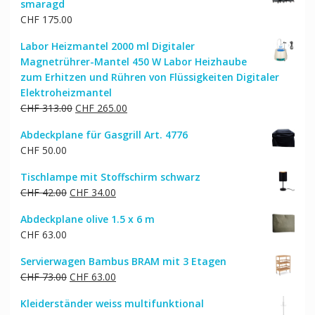
smaragd
CHF
175.00
Labor Heizmantel 2000 ml Digitaler
Magnetrührer-Mantel 450 W Labor Heizhaube
zum Erhitzen und Rühren von Flüssigkeiten Digitaler
Elektroheizmantel
Ursprünglicher
Aktueller
CHF
313.00
CHF
265.00
Preis
Preis
Abdeckplane für Gasgrill Art. 4776
war:
ist:
CHF
50.00
CHF 313.00
CHF 265.00.
Tischlampe mit Stoffschirm schwarz
Ursprünglicher
Aktueller
CHF
42.00
CHF
34.00
Preis
Preis
Abdeckplane olive 1.5 x 6 m
war:
ist:
CHF
63.00
CHF 42.00
CHF 34.00.
Servierwagen Bambus BRAM mit 3 Etagen
Ursprünglicher
Aktueller
CHF
73.00
CHF
63.00
Preis
Preis
Kleiderständer weiss multifunktional
war:
ist: