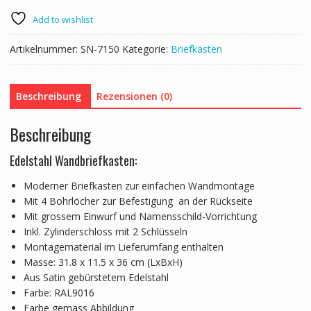
36
cm
Add to wishlist
Menge
Artikelnummer:
SN-7150
Kategorie:
Briefkästen
Beschreibung
Rezensionen (0)
Beschreibung
Edelstahl Wandbriefkasten:
Moderner Briefkasten zur einfachen Wandmontage
Mit 4 Bohrlöcher zur Befestigung an der Rückseite
Mit grossem Einwurf und Namensschild-Vorrichtung
Inkl. Zylinderschloss mit 2 Schlüsseln
Montagematerial im Lieferumfang enthalten
Masse: 31.8 x 11.5 x 36 cm (LxBxH)
Aus Satin gebürstetem Edelstahl
Farbe: RAL9016
Farbe gemäss Abbildung