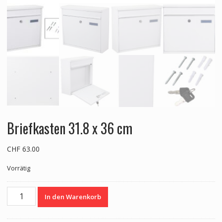
Briefkasten 31.8 x 36 cm
CHF
63.00
Vorrätig
Briefkasten
In den Warenkorb
31.8
x