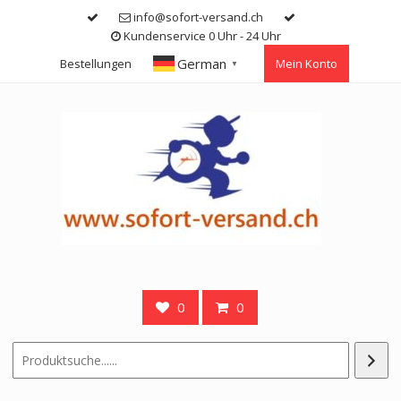
Skip
info@sofort-versand.ch
to
Kundenservice 0 Uhr - 24 Uhr
content
German
Bestellungen
Mein Konto
▼
0
0