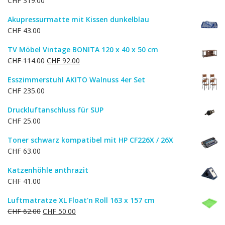
CHF
319.00
Akupressurmatte mit Kissen dunkelblau
CHF
43.00
TV Möbel Vintage BONITA 120 x 40 x 50 cm
Ursprünglicher
Aktueller
CHF
114.00
CHF
92.00
Preis
Preis
Esszimmerstuhl AKITO Walnuss 4er Set
war:
ist:
CHF
235.00
CHF 114.00
CHF 92.00.
Druckluftanschluss für SUP
CHF
25.00
Toner schwarz kompatibel mit HP CF226X / 26X
CHF
63.00
Katzenhöhle anthrazit
CHF
41.00
Luftmatratze XL Float'n Roll 163 x 157 cm
Ursprünglicher
Aktueller
CHF
62.00
CHF
50.00
Preis
Preis