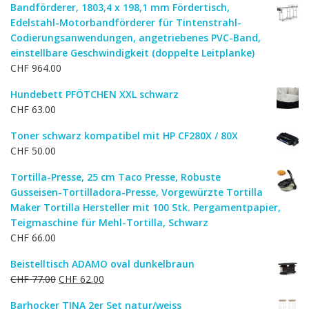
Bandförderer, 1803,4 x 198,1 mm Fördertisch,
war:
ist:
Edelstahl-Motorbandförderer für Tintenstrahl-
CHF 62.00
CHF 50.00.
Codierungsanwendungen, angetriebenes PVC-Band,
einstellbare Geschwindigkeit (doppelte Leitplanke)
CHF
964.00
Hundebett PFÖTCHEN XXL schwarz
CHF
63.00
Toner schwarz kompatibel mit HP CF280X / 80X
CHF
50.00
Tortilla-Presse, 25 cm Taco Presse, Robuste
Gusseisen-Tortilladora-Presse, Vorgewürzte Tortilla
Maker Tortilla Hersteller mit 100 Stk. Pergamentpapier,
Teigmaschine für Mehl-Tortilla, Schwarz
CHF
66.00
Beistelltisch ADAMO oval dunkelbraun
Ursprünglicher
Aktueller
CHF
77.00
CHF
62.00
Preis
Preis
Barhocker TINA 2er Set natur/weiss
war:
ist: