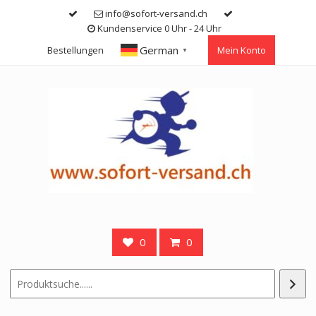
Skip
info@sofort-versand.ch
to
Kundenservice 0 Uhr - 24 Uhr
content
German
Bestellungen
Mein Konto
▼
0
0