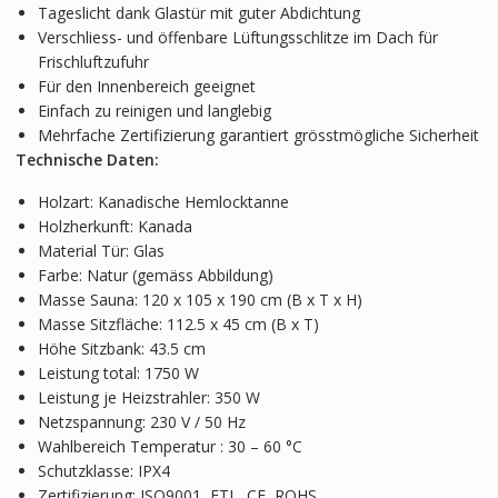
Tageslicht dank Glastür mit guter Abdichtung
Verschliess- und öffenbare Lüftungsschlitze im Dach für
Frischluftzufuhr
Für den Innenbereich geeignet
Einfach zu reinigen und langlebig
Mehrfache Zertifizierung garantiert grösstmögliche Sicherheit
Technische Daten:
Holzart:
Kanadische Hemlocktanne
Holzherkunft: Kanada
Material Tür: Glas
Farbe: Natur (gemäss Abbildung)
Masse Sauna: 120 x 105 x 190 cm (B x T x H)
Masse Sitzfläche: 112.5 x 45 cm (B x T)
Höhe Sitzbank: 43.5 cm
Leistung total: 1750 W
Leistung je Heizstrahler: 350 W
Netzspannung: 230 V / 50 Hz
Wahlbereich Temperatur : 30 – 60 °C
Schutzklasse: IPX4
Zertifizierung: ISO9001, ETL, CE, ROHS