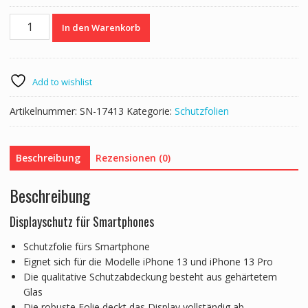
Schutzfolie
In den Warenkorb
für
iPhone
13
/
Add to wishlist
iPhone
13
Artikelnummer:
SN-17413
Kategorie:
Schutzfolien
Pro
Menge
Beschreibung
Rezensionen (0)
Beschreibung
Displayschutz für Smartphones
Schutzfolie fürs Smartphone
Eignet sich für die Modelle iPhone 13 und iPhone 13 Pro
Die qualitative Schutzabdeckung besteht aus gehärtetem
Glas
Die robuste Folie deckt das Display vollständig ab