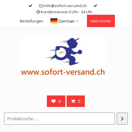
Skip
info@sofort-versand.ch
to
Kundenservice 0 Uhr - 24 Uhr
content
German
Bestellungen
Mein Konto
▼
0
0