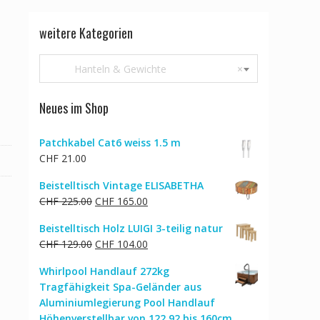
weitere Kategorien
Hanteln & Gewichte
×
Neues im Shop
Patchkabel Cat6 weiss 1.5 m
CHF
21.00
Beistelltisch Vintage ELISABETHA
Ursprünglicher
Aktueller
CHF
225.00
CHF
165.00
Preis
Preis
Beistelltisch Holz LUIGI 3-teilig natur
war:
ist:
Ursprünglicher
Aktueller
CHF
129.00
CHF
104.00
CHF 225.00
CHF 165.00.
Preis
Preis
Whirlpool Handlauf 272kg
war:
ist:
Tragfähigkeit Spa-Geländer aus
CHF 129.00
CHF 104.00.
Aluminiumlegierung Pool Handlauf
Höhenverstellbar von 122,92 bis 160cm