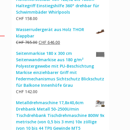
Haltegriff Einstiegshilfe 360° drehbar für
Schwimmbäder Whirlpools
CHF
158.00
Wasserrudergerät aus Holz THOR
klappbar
Ursprünglicher
Aktueller
CHF
765.00
CHF
646.00
Preis
Preis
Seitenmarkise 180 x 300 cm
war:
ist:
Seitenwandmarkise aus 180 g/m²
CHF 765.00
CHF 646.00.
Polyestergewebe mit PU-Beschichtung
Markise einziehbarer Griff mit
Federmechanismus Sichtschutz Blickschutz
für Balkone Innenhöfe Grau
CHF
142.00
Metalldrehmaschine 17,8x40,6cm
Drehbank Metall 50-2500U/min
Tischdrehbank Tischdrehmaschine 800W 9x
metrische (von 0,5 bis 3 mm) 10x zöllige
(von 10 bis 44 TPI) Gewinde MT5