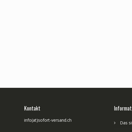
Kontakt
Informat
info(at)sofort-versand.ch
Das si