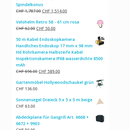
Spindelkonus
Ursprünglicher
Aktueller
CHF
1,787.00
CHF
1,514.00
Preis
Preis
Velohelm Retro 58 - 61 cm rosa
war:
ist:
Ursprünglicher
Aktueller
CHF
62.00
CHF
50.00
CHF 1,787.00
CHF 1,514.00.
Preis
Preis
50 m Kabel Endoskopkamera
war:
ist:
Handliches Endoskop 17 mm x 98 mm
CHF 62.00
CHF 50.00.
Hd Rohrkamera Halbsteife Kabel
Inspektionskamera IP68 wasserdichte 8500
mAh
Ursprünglicher
Aktueller
CHF
696.00
CHF
589.00
Preis
Preis
Gartenmöbel Hollywoodschaukel grün
war:
ist:
CHF
136.00
CHF 696.00
CHF 589.00.
Sonnensegel Dreieck 5 x 5 x 5 m beige
CHF
63.00
Abdeckplane für Gasgrill Art. 6668 +
6672 + 9903
CHF
50.00