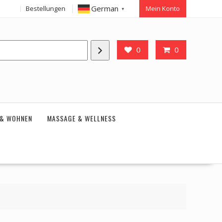
German
Bestellungen
Mein Konto
▼
0
0
 & WOHNEN
MASSAGE & WELLNESS