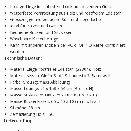
Lounge-Liege in schlichtem Look und dezentem Grau
Wetterfeste Verarbeitung aus Holz und rostfreiem Edelstahl
Grosszügige und bequeme Sitz- und Liegefläche
Ideal für Balkon und Garten
Bequeme Rücken- und Sitzkissen
Waschbare Kissenbezüge
Kann mit anderen Möbeln der PORTOFINO Reihe kombiniert
werden
Technische Daten:
Material Liege: rostfreier Edelstahl (SS304), Holz
Material Kissen: Olefin-Stoff, Schaumstoff, Baumwolle
Farbe: Grau (gemäss Abbildung)
Masse Lounge: 76 x 158 x 64 cm (B x T x H)
Masse Sitzkissen: 148 x 75 x 10 cm (L x B x H)
Masse Rückenkissen: 66 x 40 x 10 cm (L x B x H)
Sitzhöhe: 38 cm
Zertifizierung Holz: FSC
Lieferumfang: