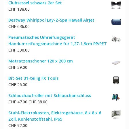
Clubsessel schwarz 2er Set
CHF
188.00
Bestway Whirlpool Lay-Z-Spa Hawaii AirJet
CHF
636.00
Pneumatisches Umreifungsgerät
Handumreifungsmaschine für 1,27-1,9cm PP/PET
CHF
330.00
Matratzenschoner 120 x 200 cm
CHF
39.00
Bit-Set 31-teilig FX Tools
CHF
26.00
Schlauchaufroller mit Schlauchanschluss
Ursprünglicher
Aktueller
CHF
47.00
CHF
38.00
Preis
Preis
Stahl-Elektrokasten, Elektrogehäuse, 8 x 8 x 6
war:
ist:
Zoll, Kohlenstoffstahl, IP65
CHF 47.00
CHF 38.00.
CHF
92.00