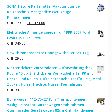
3CFM 1 Stufe Kältemittel-Vakuumpumpe
Kältetechnik Messgeräte Werkzeuge
Klimaanlagen
Ursprünglicher
Aktueller
CHF
179.00
CHF
151.00
Preis
Preis
Elektrische Anhängerspiegel für 1999-2007 Ford
war:
ist:
F250 F350 F450 F550
CHF 179.00
CHF 151.00.
CHF
346.00
Gewichtsmanschette Handgewicht 2er Set 1kg
CHF
29.00
Mottensichere Vorratsdosen Aufbewahrungsbox
Küche 15 L x 2, Sichtbarer Vorratsbehälter PP mit
Deckel und Rollen, Luftdichter Behälter für Reis, Mehl,
Zucker, Hülsenfrüchte, Nüsse, Tiernahrung
CHF
94.00
Bollerwagen 112x75x27,8cm Transportwagen
544kg Belastbar Gartenwagen Stahlrahmen
Gummiräder Gerätewagen 82cm Griff Handwagen