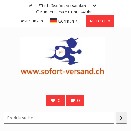
Skip
info@sofort-versand.ch
to
Kundenservice 0 Uhr - 24 Uhr
content
German
Bestellungen
Mein Konto
▼
0
0