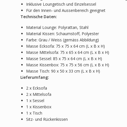
Inklusive Loungetisch und Einzelsessel
Für den Innen- und Aussenbereich geeignet
Technische Daten:
Material Lounge: Polyrattan, Stahl
Material Kissen: Schaumstoff, Polyester
Farbe: Grau / Weiss (gemäss Abbildung)
Masse Ecksofa: 75 x 75 x 64 cm (L x B x H)
Masse Mittelsofa: 75 x 65 x 64 cm (L x B x H)
Masse Sessel: 85 x 75 x 64 cm (L x B x H)
Masse Kissenbox: 75 x 75 x 56 cm (L x B x H)
Masse Tisch: 90 x 50 x 33 cm (L x B x H)
Lieferumfang:
2 x Ecksofa
2 x Mittelsofa
1 x Sessel
1 x Kissenbox
1 x Tisch
Sitz- und Rückenkissen