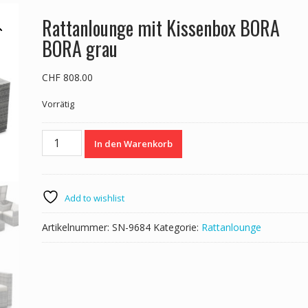
Rattanlounge mit Kissenbox BORA
BORA grau
CHF
808.00
Vorrätig
Rattanlounge
In den Warenkorb
mit
Kissenbox
BORA
BORA
Add to wishlist
grau
Menge
Artikelnummer:
SN-9684
Kategorie:
Rattanlounge