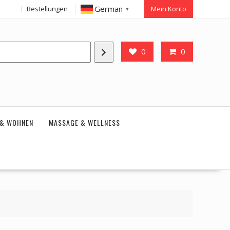
German
Bestellungen
Mein Konto
▼
0
0
 & WOHNEN
MASSAGE & WELLNESS