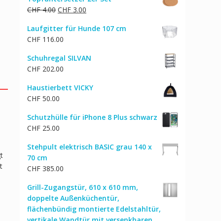
Ursprünglicher
Aktueller
CHF
4.00
CHF
3.00
Preis
Preis
Laufgitter für Hunde 107 cm
war:
ist:
CHF
116.00
CHF 4.00
CHF 3.00.
Schuhregal SILVAN
CHF
202.00
Haustierbett VICKY
CHF
50.00
Schutzhülle für iPhone 8 Plus schwarz
CHF
25.00
Stehpult elektrisch BASIC grau 140 x
t
70 cm
t
CHF
385.00
Grill-Zugangstür, 610 x 610 mm,
doppelte Außenküchentür,
flächenbündig montierte Edelstahltür,
vertikale Wandtür mit versenkbaren