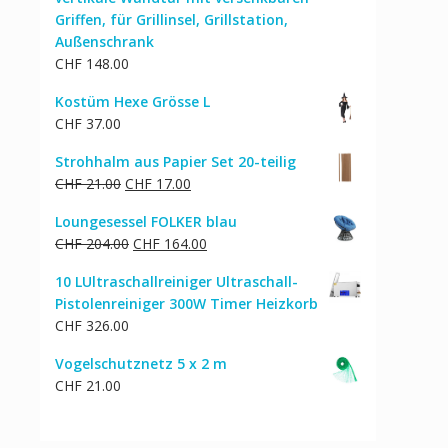
Griffen, für Grillinsel, Grillstation,
Außenschrank
CHF
148.00
Kostüm Hexe Grösse L
CHF
37.00
Strohhalm aus Papier Set 20-teilig
Ursprünglicher
Aktueller
CHF
21.00
CHF
17.00
Preis
Preis
Loungesessel FOLKER blau
war:
ist:
Ursprünglicher
Aktueller
CHF
204.00
CHF
164.00
CHF 21.00
CHF 17.00.
Preis
Preis
10 LUltraschallreiniger Ultraschall-
war:
ist:
Pistolenreiniger 300W Timer Heizkorb
CHF 204.00
CHF 164.00.
CHF
326.00
Vogelschutznetz 5 x 2 m
CHF
21.00