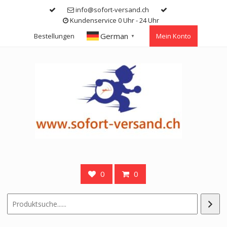
Skip
info@sofort-versand.ch
to
Kundenservice 0 Uhr - 24 Uhr
content
German
Bestellungen
Mein Konto
▼
0
0