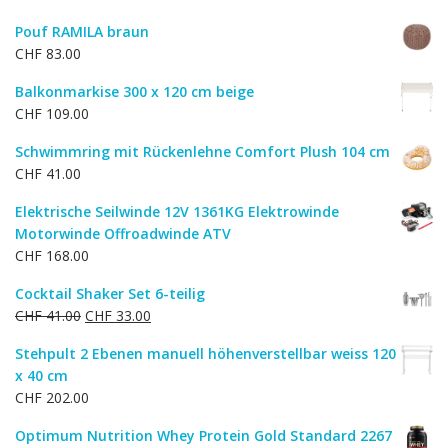
Pouf RAMILA braun
CHF
83.00
Balkonmarkise 300 x 120 cm beige
CHF
109.00
Schwimmring mit Rückenlehne Comfort Plush 104 cm
CHF
41.00
Elektrische Seilwinde 12V 1361KG Elektrowinde
Motorwinde Offroadwinde ATV
CHF
168.00
Cocktail Shaker Set 6-teilig
Ursprünglicher
Aktueller
CHF
41.00
CHF
33.00
Preis
Preis
Stehpult 2 Ebenen manuell höhenverstellbar weiss 120
war:
ist:
x 40 cm
CHF 41.00
CHF 33.00.
CHF
202.00
Optimum Nutrition Whey Protein Gold Standard 2267