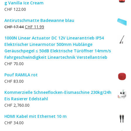
g Vanilla Ice Cream
CHF
122.00
Antirutschmatte Badewanne blau
Ursprünglicher
Aktueller
CHF
17.44
CHF
11.99
Preis
Preis
1000N Linear Actuator DC 12V Linearantrieb IP54
war:
ist:
Elektrischer Linearmotor 500mm Hublänge
CHF 17.44
CHF 11.99.
Geräuschpegel ≤ 50dB Elektrische Türöffner 14mm/s
Fahrgeschwindigkeit Lineartechnik Verstellantrieb
CHF
70.00
Pouf RAMILA rot
CHF
83.00
Kommerzielle Schneeflocken-Eismaschine 230kg/24h
Eis Rasierer Edelstahl
CHF
2,760.00
HDMI Kabel mit Ethernet 10 m
CHF
34.00