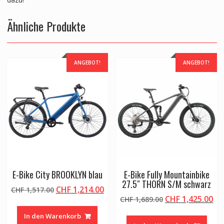
Ähnliche Produkte
ANGEBOT!
ANGEBOT!
E-Bike City BROOKLYN blau
E-Bike Fully Mountainbike
27.5″ THORN S/M schwarz
Ursprünglicher
Aktueller
CHF
1,214.00
CHF
1,517.00
Ursprünglicher
Ak
CHF
1,425.00
Preis
Preis
CHF
1,689.00
Preis
Pr
war:
ist:
In den Warenkorb
war:
ist
CHF 1,517.00
CHF 1,214.00.