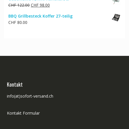
Ursprünglicher
Aktueller
CHF
122.00
CHF
98.00
Preis
Preis
BBQ Grillbesteck Koffer 27-teilig
war:
ist:
CHF
80.00
CHF 122.00
CHF 98.00.
Kontakt
info(at)sofort-versand.ch
Kontakt Formular