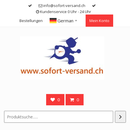
Skip
info@sofort-versand.ch
to
Kundenservice 0 Uhr - 24 Uhr
content
German
Bestellungen
Mein Konto
▼
0
0