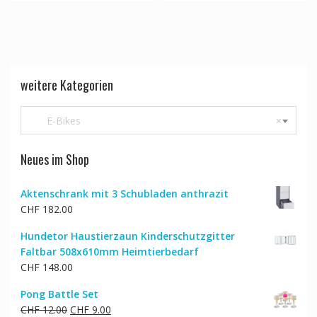
weitere Kategorien
E-Bikes
×
Neues im Shop
Aktenschrank mit 3 Schubladen anthrazit
CHF
182.00
Hundetor Haustierzaun Kinderschutzgitter
Faltbar 508x610mm Heimtierbedarf
CHF
148.00
Pong Battle Set
Ursprünglicher
Aktueller
CHF
12.00
CHF
9.00