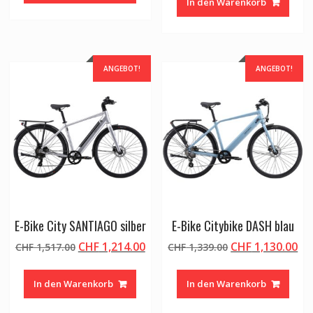
In den Warenkorb
CHF 1,689.00
CH
ANGEBOT!
ANGEBOT!
E-Bike City SANTIAGO silber
E-Bike Citybike DASH blau
Ursprünglicher
Aktueller
Ursprünglicher
Ak
CHF
1,214.00
CHF
1,130.00
CHF
1,517.00
CHF
1,339.00
Preis
Preis
Preis
Pr
war:
ist:
war:
ist
In den Warenkorb
In den Warenkorb
CHF 1,517.00
CHF 1,214.00.
CHF 1,339.00
CH