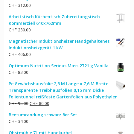
CHF
312.00
Arbeitstisch Küchentisch Zubereitungstisch
Kommerziell 610x762mm
CHF
230.00
Magnetischer Induktionsheizer Handgehaltenes
Induktionsheizgerät 1 kW
CHF
406.00
Optimum Nutrition Serious Mass 2721 g Vanilla
CHF
83.00
Pe Gewächshausfolie 2,5 M Länge x 7,6 M Breite
Transparente Treibhausfolien 0,15 mm Dicke
Folientunnel reißfeste Gartenfolien aus Polyethylen
Ursprünglicher
Aktueller
CHF
95.00
CHF
80.00
Preis
Preis
Beetumrandung schwarz 8er Set
war:
ist:
CHF
34.00
CHF 95.00
CHF 80.00.
Obstmühle 7L mit Handkurbel