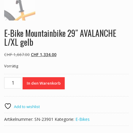
E-Bike Mountainbike 29″ AVALANCHE
L/XL gelb
Ursprünglicher
Aktueller
CHF
1,667.00
CHF
1,334.00
Preis
Preis
Vorrätig
war:
ist:
CHF 1,667.00
CHF 1,334.00.
E-
In den Warenkorb
Bike
Mountainbike
29"
AVALANCHE
Add to wishlist
L/XL
gelb
Artikelnummer:
SN-23901
Kategorie:
E-Bikes
Menge