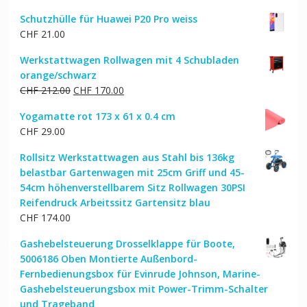
Preis
Preis
Schutzhülle für Huawei P20 Pro weiss
war:
ist:
CHF
21.00
CHF 12.00
CHF 9.00.
Werkstattwagen Rollwagen mit 4 Schubladen
orange/schwarz
Ursprünglicher
Aktueller
CHF
212.00
CHF
170.00
Preis
Preis
Yogamatte rot 173 x 61 x 0.4 cm
war:
ist:
CHF
29.00
CHF 212.00
CHF 170.00.
Rollsitz Werkstattwagen aus Stahl bis 136kg
belastbar Gartenwagen mit 25cm Griff und 45-
54cm höhenverstellbarem Sitz Rollwagen 30PSI
Reifendruck Arbeitssitz Gartensitz blau
CHF
174.00
Gashebelsteuerung Drosselklappe für Boote,
5006186 Oben Montierte Außenbord-
Fernbedienungsbox für Evinrude Johnson, Marine-
Gashebelsteuerungsbox mit Power-Trimm-Schalter
und Trageband