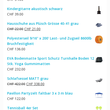
CHF 159.00
CHF 128.00.
Kindergitarre akustisch schwarz
CHF
39.00
Hausschuhe aus Plüsch Grösse 40-41 grau
Ursprünglicher
Aktueller
CHF
22.00
CHF
21.00
Preis
Preis
Polyesterseil 9/16" x 200' Last- und Zugseil 8600lb
war:
ist:
Bruchfestigkeit
CHF 22.00
CHF 21.00.
CHF
136.00
EVA Bodenmatte Sport Schutz Turnhalle Boden 12
Stk. Yoga Gummimatten
CHF
232.00
Schlafsessel MATT grau
Ursprünglicher
Aktueller
CHF
422.00
CHF
338.00
Preis
Preis
Pavillon Partyzelt faltbar 3 x 3 m blau
war:
ist:
CHF
122.00
CHF 422.00
CHF 338.00.
Tennisball 4er Set