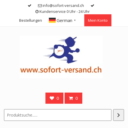
Skip
info@sofort-versand.ch
to
Kundenservice 0 Uhr - 24 Uhr
content
German
Bestellungen
Mein Konto
▼
0
0