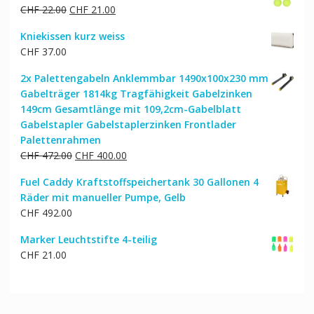
Ursprünglicher
Aktueller
CHF
22.00
CHF
21.00
Preis
Preis
Kniekissen kurz weiss
war:
ist:
CHF
37.00
CHF 22.00
CHF 21.00.
2x Palettengabeln Anklemmbar 1490x100x230 mm
Gabelträger 1814kg Tragfähigkeit Gabelzinken
149cm Gesamtlänge mit 109,2cm-Gabelblatt
Gabelstapler Gabelstaplerzinken Frontlader
Palettenrahmen
Ursprünglicher
Aktueller
CHF
472.00
CHF
400.00
Preis
Preis
Fuel Caddy Kraftstoffspeichertank 30 Gallonen 4
war:
ist:
Räder mit manueller Pumpe, Gelb
CHF 472.00
CHF 400.00.
CHF
492.00
Marker Leuchtstifte 4-teilig
CHF
21.00