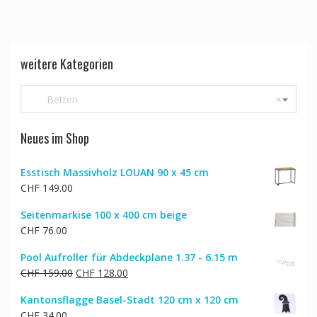
weitere Kategorien
Betten
×
Neues im Shop
Esstisch Massivholz LOUAN 90 x 45 cm
CHF
149.00
Seitenmarkise 100 x 400 cm beige
CHF
76.00
Pool Aufroller für Abdeckplane 1.37 - 6.15 m
Ursprünglicher
Aktueller
CHF
159.00
CHF
128.00
Preis
Preis
Kantonsflagge Basel-Stadt 120 cm x 120 cm
war:
ist:
CHF
34.00