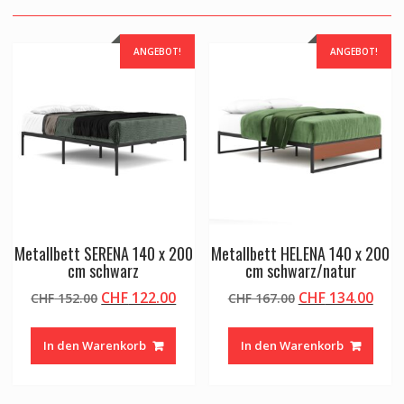
ANGEBOT!
ANGEBOT!
Metallbett SERENA 140 x 200
Metallbett HELENA 140 x 200
cm schwarz
cm schwarz/natur
Ursprünglicher
Aktueller
Ursprünglicher
Aktu
CHF
122.00
CHF
134.00
CHF
152.00
CHF
167.00
Preis
Preis
Preis
Prei
war:
ist:
war:
ist:
In den Warenkorb
In den Warenkorb
CHF 152.00
CHF 122.00.
CHF 167.00
CHF 