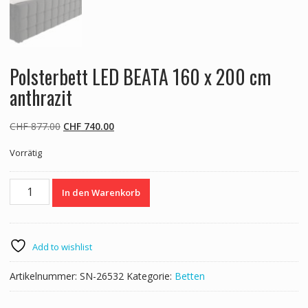
Polsterbett LED BEATA 160 x 200 cm
anthrazit
Ursprünglicher
Aktueller
CHF
877.00
CHF
740.00
Preis
Preis
Vorrätig
war:
ist:
CHF 877.00
CHF 740.00.
Polsterbett
In den Warenkorb
LED
BEATA
160
x
Add to wishlist
200
cm
Artikelnummer:
SN-26532
Kategorie:
Betten
anthrazit
Menge