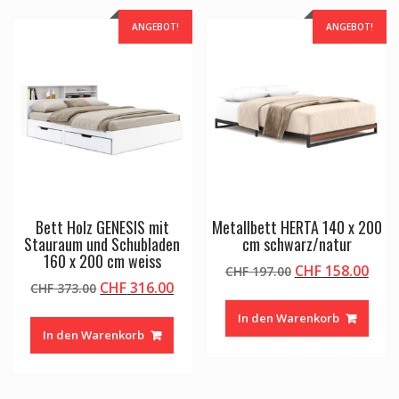
ANGEBOT!
ANGEBOT!
Bett Holz GENESIS mit
Metallbett HERTA 140 x 200
Stauraum und Schubladen
cm schwarz/natur
160 x 200 cm weiss
Ursprünglicher
Aktu
CHF
158.00
CHF
197.00
Ursprünglicher
Aktueller
CHF
316.00
CHF
373.00
Preis
Prei
Preis
Preis
war:
ist:
In den Warenkorb
war:
ist:
CHF 197.00
CHF 
In den Warenkorb
CHF 373.00
CHF 316.00.