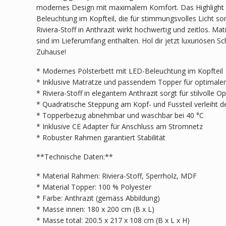
modernes Design mit maximalem Komfort. Das Highlight is
Beleuchtung im Kopfteil, die für stimmungsvolles Licht so
Riviera-Stoff in Anthrazit wirkt hochwertig und zeitlos. M
sind im Lieferumfang enthalten. Hol dir jetzt luxuriösen Sc
Zuhause!
* Modernes Polsterbett mit LED-Beleuchtung im Kopfteil
* Inklusive Matratze und passendem Topper für optimale
* Riviera-Stoff in elegantem Anthrazit sorgt für stilvolle Op
* Quadratische Steppung am Kopf- und Fussteil verleiht 
* Topperbezug abnehmbar und waschbar bei 40 °C
* Inklusive CE Adapter für Anschluss am Stromnetz
* Robuster Rahmen garantiert Stabilität
**Technische Daten:**
* Material Rahmen: Riviera-Stoff, Sperrholz, MDF
* Material Topper: 100 % Polyester
* Farbe: Anthrazit (gemäss Abbildung)
* Masse innen: 180 x 200 cm (B x L)
* Masse total: 200.5 x 217 x 108 cm (B x L x H)