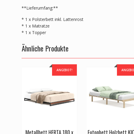
**Lieferumfang:**
* 1 x Polsterbett inkl. Lattenrost
* 1 x Matratze
* 1 x Topper
Ähnliche Produkte
ANGEBOT!
ANGEBO
Metallbett HERTA 180 x
Futonbett Holzbett K