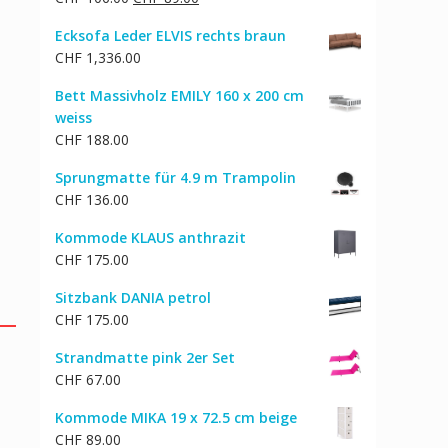
Preis
Preis
Ecksofa Leder ELVIS rechts braun
war:
ist:
CHF
1,336.00
CHF 106.00
CHF 89.00.
Bett Massivholz EMILY 160 x 200 cm
weiss
CHF
188.00
Sprungmatte für 4.9 m Trampolin
CHF
136.00
Kommode KLAUS anthrazit
CHF
175.00
Sitzbank DANIA petrol
CHF
175.00
Strandmatte pink 2er Set
CHF
67.00
Kommode MIKA 19 x 72.5 cm beige
CHF
89.00