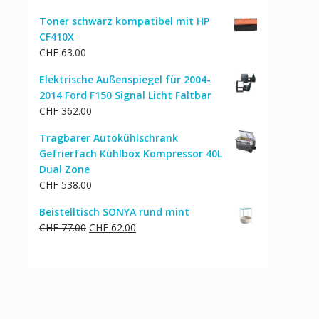
Toner schwarz kompatibel mit HP
CF410X
CHF
63.00
Elektrische Außenspiegel für 2004-
2014 Ford F150 Signal Licht Faltbar
CHF
362.00
Tragbarer Autokühlschrank
Gefrierfach Kühlbox Kompressor 40L
Dual Zone
CHF
538.00
Beistelltisch SONYA rund mint
Ursprünglicher
Aktueller
CHF
77.00
CHF
62.00
Preis
Preis
war:
ist:
CHF 77.00
CHF 62.00.