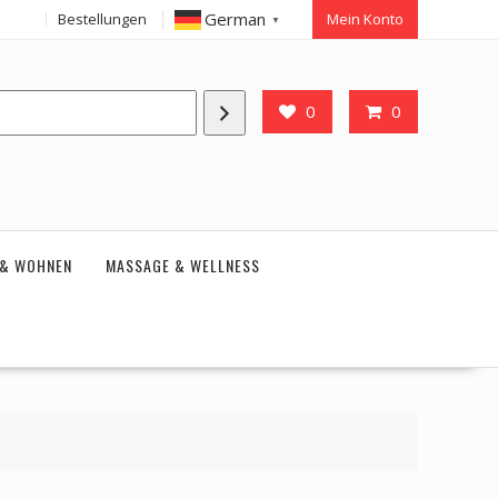
German
Bestellungen
Mein Konto
▼
0
0
 & WOHNEN
MASSAGE & WELLNESS