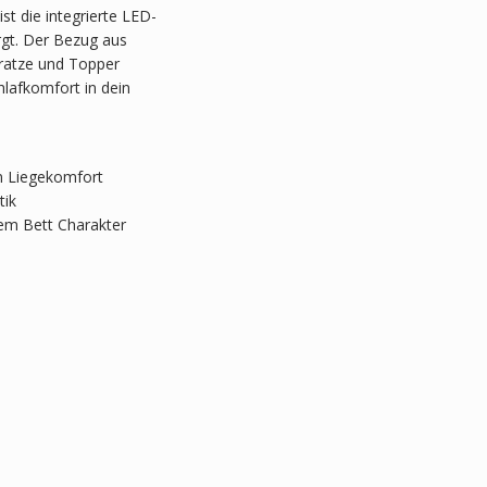
t die integrierte LED-
rgt. Der Bezug aus
atratze und Topper
hlafkomfort in dein
n Liegekomfort
tik
dem Bett Charakter