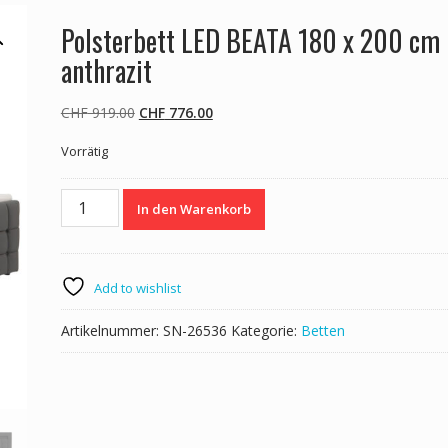
Polsterbett LED BEATA 180 x 200 cm
anthrazit
Ursprünglicher
Aktueller
CHF
919.00
CHF
776.00
Preis
Preis
Vorrätig
war:
ist:
CHF 919.00
CHF 776.00.
Polsterbett
In den Warenkorb
LED
BEATA
180
x
Add to wishlist
200
cm
Artikelnummer:
SN-26536
Kategorie:
Betten
anthrazit
Menge