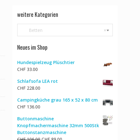
weitere Kategorien
Betten
×
Neues im Shop
Hundespielzeug Plüschtier
CHF
33.00
Schlafsofa LEA rot
CHF
228.00
Campingküche grau 165 x 52 x 80 cm
CHF
136.00
Buttonmaschine
Knopfmachermaschine 32mm 500Stk
Buttonstanzmaschine
Ursprünglicher
Aktueller
CHF
106.00
CHF
89.00