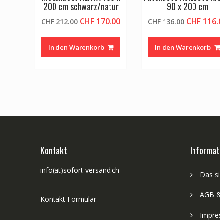
200 cm schwarz/natur
90 x 200 cm
Ursprünglicher
Aktueller
Ursprüng
CHF
170.00
CHF
116.
CHF
212.00
CHF
136.00
Preis
Preis
Preis
war:
ist:
war:
In den Warenkorb
In den Warenkorb
CHF 212.00
CHF 170.00.
CHF 136.
Kontakt
Informat
info(at)sofort-versand.ch
Das si
AGB &
Kontakt Formular
Impre