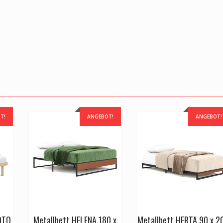
T!
ANGEBOT!
ANGEBOT!
IOTO
Metallbett HELENA 180 x
Metallbett HERTA 90 x 2