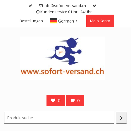
Skip
info@sofort-versand.ch
to
Kundenservice 0 Uhr - 24 Uhr
content
German
Bestellungen
Mein Konto
▼
0
0