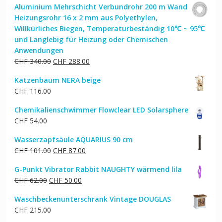
Aluminium Mehrschicht Verbundrohr 200 m Wand
Heizungsrohr 16 x 2 mm aus Polyethylen,
Willkürliches Biegen, Temperaturbeständig 10℃ ~ 95℃
und Langlebig für Heizung oder Chemischen
Anwendungen
Ursprünglicher
Aktueller
CHF
340.00
CHF
288.00
Preis
Preis
Katzenbaum NERA beige
war:
ist:
CHF
116.00
CHF 340.00
CHF 288.00.
Chemikalienschwimmer Flowclear LED Solarsphere
CHF
54.00
Wasserzapfsäule AQUARIUS 90 cm
Ursprünglicher
Aktueller
CHF
101.00
CHF
87.00
Preis
Preis
G-Punkt Vibrator Rabbit NAUGHTY wärmend lila
war:
ist:
Ursprünglicher
Aktueller
CHF
62.00
CHF
50.00
CHF 101.00
CHF 87.00.
Preis
Preis
Waschbeckenunterschrank Vintage DOUGLAS
war:
ist:
CHF
215.00
CHF 62.00
CHF 50.00.