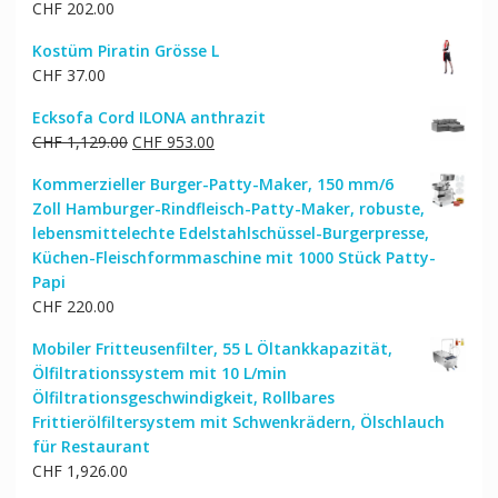
CHF
202.00
Kostüm Piratin Grösse L
CHF
37.00
Ecksofa Cord ILONA anthrazit
Ursprünglicher
Aktueller
CHF
1,129.00
CHF
953.00
Preis
Preis
Kommerzieller Burger-Patty-Maker, 150 mm/6
war:
ist:
Zoll Hamburger-Rindfleisch-Patty-Maker, robuste,
CHF 1,129.00
CHF 953.00.
lebensmittelechte Edelstahlschüssel-Burgerpresse,
Küchen-Fleischformmaschine mit 1000 Stück Patty-
Papi
CHF
220.00
Mobiler Fritteusenfilter, 55 L Öltankkapazität,
Ölfiltrationssystem mit 10 L/min
Ölfiltrationsgeschwindigkeit, Rollbares
Frittierölfiltersystem mit Schwenkrädern, Ölschlauch
für Restaurant
CHF
1,926.00