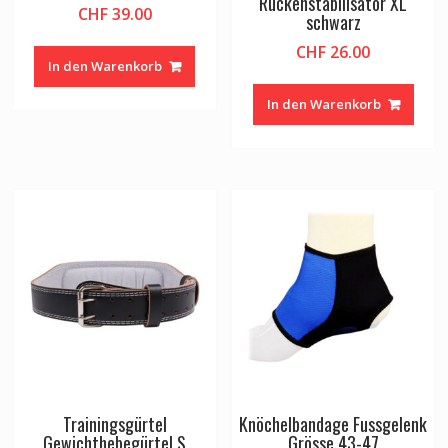
Rückenstabilisator XL
CHF
39.00
schwarz
CHF
26.00
In den Warenkorb
In den Warenkorb
Trainingsgürtel
Knöchelbandage Fussgelenk
Gewichthebegürtel S
Grösse 43-47