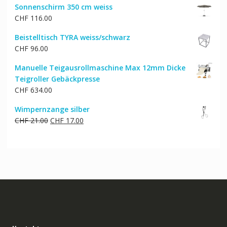
Sonnenschirm 350 cm weiss
CHF
116.00
Beistelltisch TYRA weiss/schwarz
CHF
96.00
Manuelle Teigausrollmaschine Max 12mm Dicke
Teigroller Gebäckpresse
CHF
634.00
Wimpernzange silber
Ursprünglicher
Aktueller
CHF
21.00
CHF
17.00
Preis
Preis
war:
ist:
CHF 21.00
CHF 17.00.