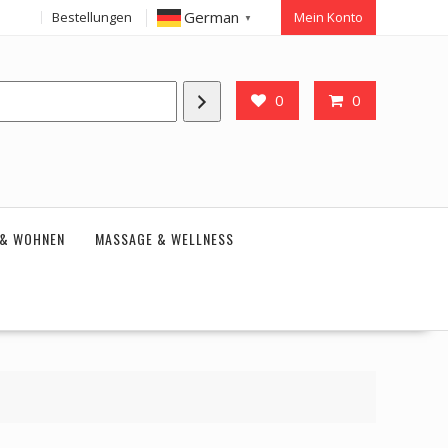
German
Bestellungen
Mein Konto
▼
0
0
 & WOHNEN
MASSAGE & WELLNESS