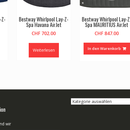
-Z-
Bestway Whirlpool Lay-Z-
Bestway Whirlpool Lay-Z
Spa Havana AirJet
Spa MAURITIUS AirJet
CHF
702.00
CHF
847.00
In den Warenkorb
Weiterlesen
Kategorie
auswählen
ion
nd wir