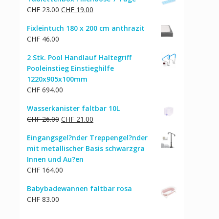
war:
ist:
Ursprünglicher
Aktueller
CHF
23.00
CHF
19.00
CHF 30.00
CHF 25.00.
Preis
Preis
Fixleintuch 180 x 200 cm anthrazit
war:
ist:
CHF
46.00
CHF 23.00
CHF 19.00.
2 Stk. Pool Handlauf Haltegriff
Pooleinstieg Einstieghilfe
1220x905x100mm
CHF
694.00
Wasserkanister faltbar 10L
Ursprünglicher
Aktueller
CHF
26.00
CHF
21.00
Preis
Preis
Eingangsgel?nder Treppengel?nder
war:
ist:
mit metallischer Basis schwarzgra
CHF 26.00
CHF 21.00.
Innen und Au?en
CHF
164.00
Babybadewannen faltbar rosa
CHF
83.00