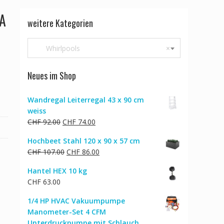
DA
weitere Kategorien
Whirlpools
×
Neues im Shop
Wandregal Leiterregal 43 x 90 cm
weiss
Ursprünglicher
Aktueller
CHF
92.00
CHF
74.00
Preis
Preis
Hochbeet Stahl 120 x 90 x 57 cm
war:
ist:
Ursprünglicher
Aktueller
CHF
107.00
CHF
86.00
CHF 92.00
CHF 74.00.
Preis
Preis
Hantel HEX 10 kg
war:
ist:
CHF
63.00
CHF 107.00
CHF 86.00.
1/4 HP HVAC Vakuumpumpe
Manometer-Set 4 CFM
Unterdruckpumpe mit Schlauch