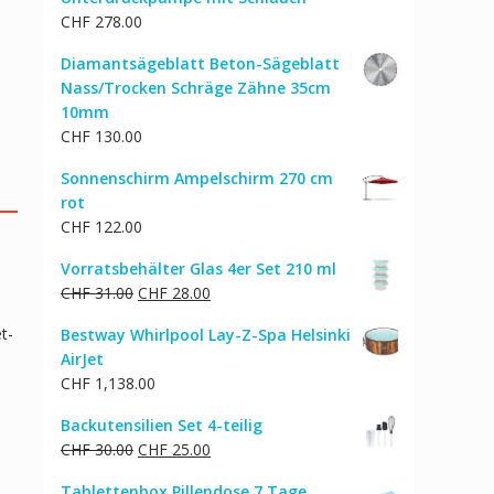
CHF
278.00
Diamantsägeblatt Beton-Sägeblatt
Nass/Trocken Schräge Zähne 35cm
10mm
CHF
130.00
Sonnenschirm Ampelschirm 270 cm
rot
CHF
122.00
Vorratsbehälter Glas 4er Set 210 ml
Ursprünglicher
Aktueller
CHF
31.00
CHF
28.00
Preis
Preis
t-
Bestway Whirlpool Lay-Z-Spa Helsinki
war:
ist:
AirJet
CHF 31.00
CHF 28.00.
CHF
1,138.00
!
Backutensilien Set 4-teilig
Ursprünglicher
Aktueller
CHF
30.00
CHF
25.00
Preis
Preis
Tablettenbox Pillendose 7 Tage