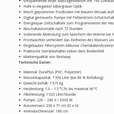
Entspannende AirJet­­ Massagefunktion mit 190 Luftdüs
Hülle in eleganter silbergrauer Optik
Weich gepolsterter Poolboden mit blauem Mosaik-Auf
Digital gesteuerte Pumpe mit Fehlerstrom-Schutzschal
Energiespar-Zeitschaltuhr zum Programmieren der Hei
Abschaltautomatik nach 72 Stunden
Isolierende Abdeckung zum Speichern der Wärme bei 
Frostwächter verhindert das Einfrieren des Wassers u
Eingebautes Filtersystem inklusive Chemikaliendosiere
Praktische Getränkehalter neben dem Bedienfeld
Markenqualität von Bestway
Technische Daten:
Material: DuraPlus (PVC, Polyester)
Wasserkapazität: 1’350 Liter (bei 80 % Befüllung)
Gewicht befüllt: 1’375 kg
Heizleistung: 1.0 – 1.5 °C/h; bis maximal 40 °C
Filterleistung: 1‘325 Liter/Stunde
Pumpe: 220 – 240 V / 2’050 W
Aussenmass: 236 x 71 cm (D x H)
Innendurchmesser: 186 cm