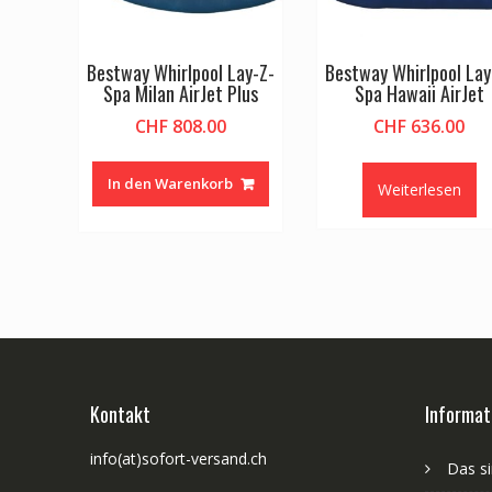
Bestway Whirlpool Lay-Z-
Bestway Whirlpool Lay
Spa Milan AirJet Plus
Spa Hawaii AirJet
CHF
808.00
CHF
636.00
In den Warenkorb
Weiterlesen
Kontakt
Informat
info(at)sofort-versand.ch
Das si