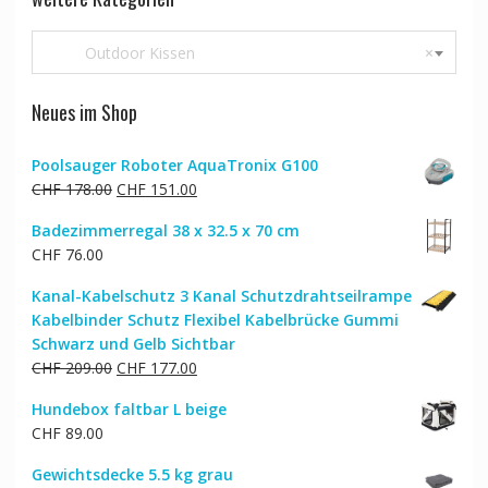
Outdoor Kissen
×
Neues im Shop
Poolsauger Roboter AquaTronix G100
Ursprünglicher
Aktueller
CHF
178.00
CHF
151.00
Preis
Preis
Badezimmerregal 38 x 32.5 x 70 cm
war:
ist:
CHF
76.00
CHF 178.00
CHF 151.00.
Kanal-Kabelschutz 3 Kanal Schutzdrahtseilrampe
Kabelbinder Schutz Flexibel Kabelbrücke Gummi
Schwarz und Gelb Sichtbar
Ursprünglicher
Aktueller
CHF
209.00
CHF
177.00
Preis
Preis
Hundebox faltbar L beige
war:
ist:
CHF
89.00
CHF 209.00
CHF 177.00.
Gewichtsdecke 5.5 kg grau