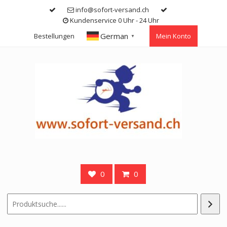
Skip
info@sofort-versand.ch
to
Kundenservice 0 Uhr - 24 Uhr
content
German
Bestellungen
Mein Konto
▼
0
0