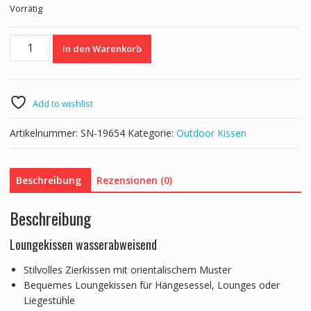
Vorrätig
Outdoorkissen
In den Warenkorb
PATI
beige/weiss
45
x
Add to wishlist
45
cm
Artikelnummer:
SN-19654
Kategorie:
Outdoor Kissen
Menge
Beschreibung
Rezensionen (0)
Beschreibung
Loungekissen wasserabweisend
Stilvolles Zierkissen mit orientalischem Muster
Bequemes Loungekissen für Hängesessel, Lounges oder
Liegestühle