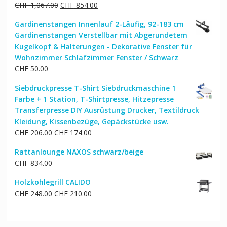
Ursprünglicher
Aktueller
CHF
1,067.00
CHF
854.00
Preis
Preis
Gardinenstangen Innenlauf 2-Läufig, 92-183 cm
war:
ist:
Gardinenstangen Verstellbar mit Abgerundetem
CHF 1,067.00
CHF 854.00.
Kugelkopf & Halterungen - Dekorative Fenster für
Wohnzimmer Schlafzimmer Fenster / Schwarz
CHF
50.00
Siebdruckpresse T-Shirt Siebdruckmaschine 1
Farbe + 1 Station, T-Shirtpresse, Hitzepresse
Transferpresse DIY Ausrüstung Drucker, Textildruck
Kleidung, Kissenbezüge, Gepäckstücke usw.
Ursprünglicher
Aktueller
CHF
206.00
CHF
174.00
Preis
Preis
Rattanlounge NAXOS schwarz/beige
war:
ist:
CHF
834.00
CHF 206.00
CHF 174.00.
Holzkohlegrill CALIDO
Ursprünglicher
Aktueller
CHF
248.00
CHF
210.00
Preis
Preis
war:
ist:
CHF 248.00
CHF 210.00.