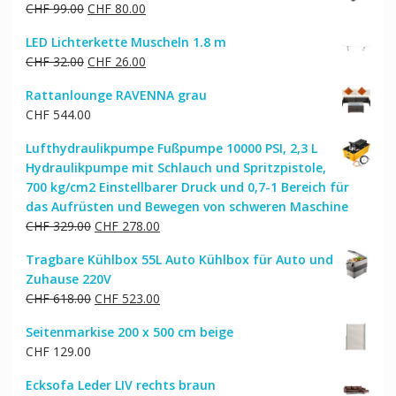
Ursprünglicher
Aktueller
CHF
99.00
CHF
80.00
Preis
Preis
LED Lichterkette Muscheln 1.8 m
war:
ist:
Ursprünglicher
Aktueller
CHF
32.00
CHF
26.00
CHF 99.00
CHF 80.00.
Preis
Preis
Rattanlounge RAVENNA grau
war:
ist:
CHF
544.00
CHF 32.00
CHF 26.00.
Lufthydraulikpumpe Fußpumpe 10000 PSI, 2,3 L
Hydraulikpumpe mit Schlauch und Spritzpistole,
700 kg/cm2 Einstellbarer Druck und 0,7-1 Bereich für
das Aufrüsten und Bewegen von schweren Maschine
Ursprünglicher
Aktueller
CHF
329.00
CHF
278.00
Preis
Preis
Tragbare Kühlbox 55L Auto Kühlbox für Auto und
war:
ist:
Zuhause 220V
CHF 329.00
CHF 278.00.
Ursprünglicher
Aktueller
CHF
618.00
CHF
523.00
Preis
Preis
Seitenmarkise 200 x 500 cm beige
war:
ist:
CHF
129.00
CHF 618.00
CHF 523.00.
Ecksofa Leder LIV rechts braun