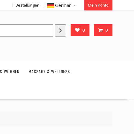
German
Bestellungen
Mein Konto
▼
0
0
 & WOHNEN
MASSAGE & WELLNESS