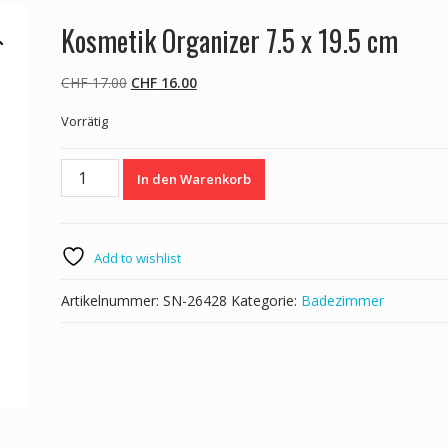
Kosmetik Organizer 7.5 x 19.5 cm
Ursprünglicher
Aktueller
CHF
17.00
CHF
16.00
Preis
Preis
Vorrätig
war:
ist:
CHF 17.00
CHF 16.00.
Kosmetik
In den Warenkorb
Organizer
7.5
x
19.5
Add to wishlist
cm
Menge
Artikelnummer:
SN-26428
Kategorie:
Badezimmer