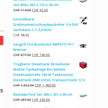
war:
ist:
mit Akku 203 x 152 x 36 cm
CHF 29.00
CHF 23.00.
Ursprünglicher
Aktueller
CHF
114.00
CHF
92.00
Preis
Preis
Einstellbarer
war:
ist:
Drehmomentschraubendreher 1/4 Zoll
CHF 114.00
CHF 92.00.
Sechskant 1,1–5,6 N/m
CHF
98.00
Gasgrill Outdoorküche AMPATO 4+1
Brenner
Ursprünglicher
Aktueller
CHF
877.00
CHF
740.00
Preis
Preis
Tragbarer Dieseltank 58 Gallonen
war:
ist:
Mobile Tankanlage Rot Mobile
CHF 877.00
CHF 740.00.
Dieseltankstelle 140 W Tankstation
Dieseltank 2600 U/min Transporttank 12 V
Ursprünglicher
Aktueller
CHF
1,652.00
CHF
1,400.00
28
Preis
Preis
Bestway Pool Set 366 x 201 x 66 cm
war:
ist:
Ursprünglicher
Aktueller
CHF
287.00
CHF
230.00
CHF 1,652.00
CHF 1,400.00.
cher
ktueller
Preis
Preis
reis