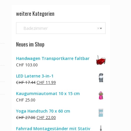
weitere Kategorien
Badezimmer
×
Neues im Shop
Handwagen Transportkarre faltbar
CHF
103.00
LED Laterne 3-in-1
Ursprünglicher
Aktueller
CHF
17.44
CHF
11.99
Preis
Preis
Kaugummiautomat 10 x 15 cm
war:
ist:
CHF
25.00
CHF 17.44
CHF 11.99.
Yoga Handtuch 70 x 60 cm
Ursprünglicher
Aktueller
CHF
27.00
CHF
22.00
Preis
Preis
Fahrrad Montageständer mit Stativ
war:
ist: