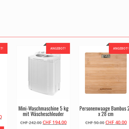
T!
ANGEBOT!
ANGEBOT!
Mini-Waschmaschine 5 kg
Personenwaage Bambus 
mit Wäscheschleuder
x 28 cm
licher
Aktueller
0
Ursprünglicher
Aktueller
Ursprüngli
A
CHF
194.00
CHF
40.00
Preis
CHF
242.00
CHF
50.00
Preis
Preis
Preis
P