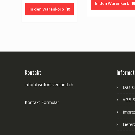
war:
In den Warenkorb
war:
ist:
CHF 23.0
In den Warenkorb
CHF 36.00
CHF 29.00.
Kontakt
Informat
info(at)sofort-versand.ch
Das si
AGB &
Kontakt Formular
Impre
Liefer