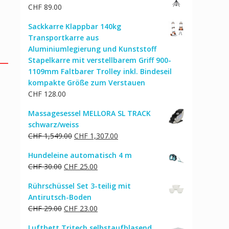
CHF
89.00
CHF 27.00
CHF 22.00.
Sackkarre Klappbar 140kg
Transportkarre aus
Aluminiumlegierung und Kunststoff
Stapelkarre mit verstellbarem Griff 900-
1109mm Faltbarer Trolley inkl. Bindeseil
kompakte Größe zum Verstauen
CHF
128.00
Massagesessel MELLORA SL TRACK
schwarz/weiss
Ursprünglicher
Aktueller
CHF
1,549.00
CHF
1,307.00
Preis
Preis
Hundeleine automatisch 4 m
war:
ist:
Ursprünglicher
Aktueller
CHF
30.00
CHF
25.00
CHF 1,549.00
CHF 1,307.00.
Preis
Preis
Rührschüssel Set 3-teilig mit
war:
ist:
Antirutsch-Boden
CHF 30.00
CHF 25.00.
Ursprünglicher
Aktueller
CHF
29.00
CHF
23.00
Preis
Preis
Luftbett Tritech selbstaufblasend