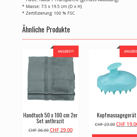
* Masse: 7.5 x 19.5 cm (D x H)
* Zertifizierung: 100 % FSC
Ähnliche Produkte
ANGEBOT!
ANGEBO
Handtuch 50 x 100 cm 2er
Kopfmassagegerät
Set anthrazit
Ursprüng
CHF
19.0
CHF
23.00
Ursprünglicher
Aktueller
CHF
29.00
CHF
36.00
Preis
Preis
Preis