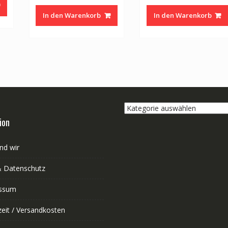
ist:
war:
ist:
war:
i
0
CHF 19.00.
In den Warenkorb
In den Warenkorb
CHF 242.00
CHF 194.00.
CHF 50.00
C
Kategorie
auswählen
ion
nd wir
 Datenschutz
ssum
zeit / Versandkosten