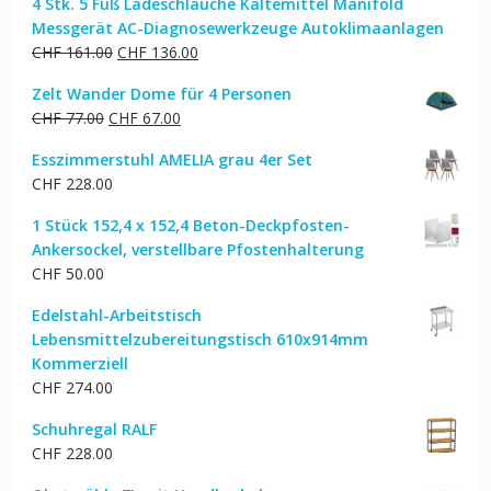
4 Stk. 5 Fuß Ladeschläuche Kältemittel Manifold
Messgerät AC-Diagnosewerkzeuge Autoklimaanlagen
Ursprünglicher
Aktueller
CHF
161.00
CHF
136.00
Preis
Preis
Zelt Wander Dome für 4 Personen
war:
ist:
Ursprünglicher
Aktueller
CHF
77.00
CHF
67.00
CHF 161.00
CHF 136.00.
Preis
Preis
Esszimmerstuhl AMELIA grau 4er Set
war:
ist:
CHF
228.00
CHF 77.00
CHF 67.00.
1 Stück 152,4 x 152,4 Beton-Deckpfosten-
Ankersockel, verstellbare Pfostenhalterung
CHF
50.00
Edelstahl-Arbeitstisch
Lebensmittelzubereitungstisch 610x914mm
Kommerziell
CHF
274.00
Schuhregal RALF
CHF
228.00