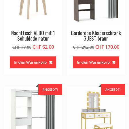
Nachttisch ALDO mit 1
Garderobe Kleiderschrank
Schublade natur
GUEST braun
Ursprünglicher
Aktueller
Ursprünglicher
Aktu
CHF
62.00
CHF
170.00
CHF
77.00
CHF
212.00
Preis
Preis
Preis
Prei
war:
ist:
war:
ist:
In den Warenkorb
In den Warenkorb
CHF 77.00
CHF 62.00.
CHF 212.00
CHF 
ANGEBOT!
ANGEBOT!