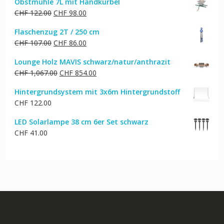
Obstmühle 7L mit Handkurbel
Ursprünglicher
Aktueller
CHF
122.00
CHF
98.00
Preis
Preis
Flaschenzug 2T / 250 cm
war:
ist:
Ursprünglicher
Aktueller
CHF
107.00
CHF
86.00
CHF 122.00
CHF 98.00.
Preis
Preis
Lounge Holz MAVIS schwarz/natur/anthrazit
war:
ist:
Ursprünglicher
Aktueller
CHF
1,067.00
CHF
854.00
CHF 107.00
CHF 86.00.
Preis
Preis
Hintergrundsystem mit 3x6m Hintergrundstoff
war:
ist:
CHF
122.00
CHF 1,067.00
CHF 854.00.
LED Solarlampe 38 cm 6er Set schwarz
CHF
41.00