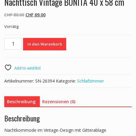
Nachttisch Vintage BONITA 40 x 58 cm
Ursprünglicher
Aktueller
CHF
80.00
CHF
69.00
Preis
Preis
Vorrätig
war:
ist:
CHF 80.00
CHF 69.00.
Nachttisch
In den Warenkorb
Vintage
BONITA
40
x
Add to wishlist
58
cm
Artikelnummer:
SN-26394
Kategorie:
Schlafzimmer
Menge
Beschreibung
Rezensionen (0)
Beschreibung
Nachtkommode im Vintage-Design mit Gitterablage