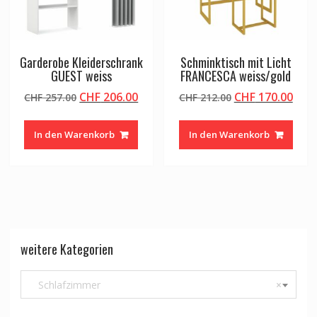
Garderobe Kleiderschrank
Schminktisch mit Licht
GUEST weiss
FRANCESCA weiss/gold
Ursprünglicher
Aktueller
Ursprünglicher
Aktu
CHF
206.00
CHF
170.00
CHF
257.00
CHF
212.00
Preis
Preis
Preis
Prei
war:
ist:
war:
ist:
In den Warenkorb
In den Warenkorb
CHF 257.00
CHF 206.00.
CHF 212.00
CHF 
weitere Kategorien
Schlafzimmer
×