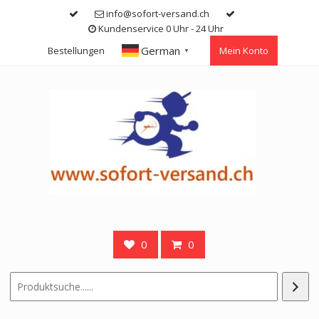
Skip
info@sofort-versand.ch
to
Kundenservice 0 Uhr - 24 Uhr
content
German
Bestellungen
Mein Konto
▼
0
0