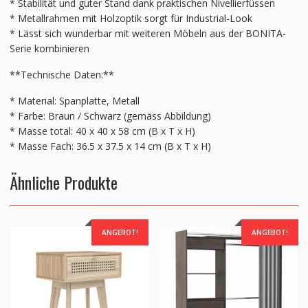
* Stabilität und guter Stand dank praktischen Nivellierfüssen
* Metallrahmen mit Holzoptik sorgt für Industrial-Look
* Lässt sich wunderbar mit weiteren Möbeln aus der BONITA-
Serie kombinieren
**Technische Daten:**
* Material: Spanplatte, Metall
* Farbe: Braun / Schwarz (gemäss Abbildung)
* Masse total: 40 x 40 x 58 cm (B x T x H)
* Masse Fach: 36.5 x 37.5 x 14 cm (B x T x H)
Ähnliche Produkte
ANGEBOT!
ANGEBOT!