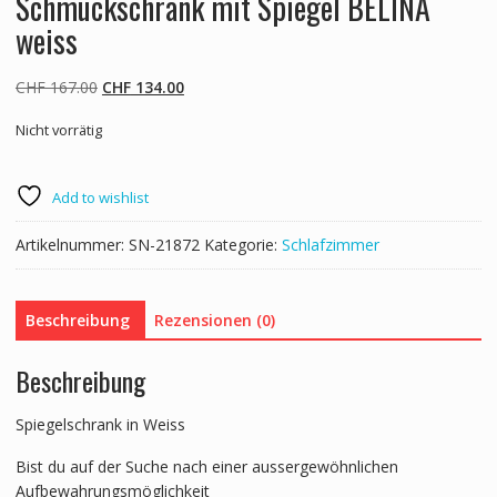
Schmuckschrank mit Spiegel BELINA
weiss
Ursprünglicher
Aktueller
CHF
167.00
CHF
134.00
Preis
Preis
Nicht vorrätig
war:
ist:
CHF 167.00
CHF 134.00.
Add to wishlist
Artikelnummer:
SN-21872
Kategorie:
Schlafzimmer
Beschreibung
Rezensionen (0)
Beschreibung
Spiegelschrank in Weiss
Bist du auf der Suche nach einer aussergewöhnlichen
Aufbewahrungsmöglichkeit