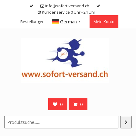
Skip
info@sofort-versand.ch
to
Kundenservice 0 Uhr - 24 Uhr
content
German
Bestellungen
Mein Konto
▼
0
0