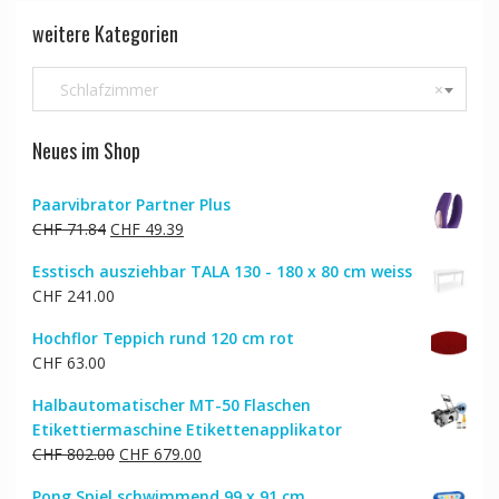
weitere Kategorien
Schlafzimmer
×
Neues im Shop
Paarvibrator Partner Plus
Ursprünglicher
Aktueller
CHF
71.84
CHF
49.39
Preis
Preis
Esstisch ausziehbar TALA 130 - 180 x 80 cm weiss
war:
ist:
CHF
241.00
CHF 71.84
CHF 49.39.
Hochflor Teppich rund 120 cm rot
CHF
63.00
Halbautomatischer MT-50 Flaschen
Etikettiermaschine Etikettenapplikator
Ursprünglicher
Aktueller
CHF
802.00
CHF
679.00
Preis
Preis
Pong Spiel schwimmend 99 x 91 cm