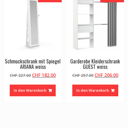
Schmuckschrank mit Spiegel
Garderobe Kleiderschrank
ARIANA weiss
GUEST weiss
Ursprünglicher
Aktueller
Ursprünglicher
Aktu
CHF
182.00
CHF
206.00
CHF
227.00
CHF
257.00
Preis
Preis
Preis
Prei
war:
ist:
war:
ist:
In den Warenkorb
In den Warenkorb
CHF 227.00
CHF 182.00.
CHF 257.00
CHF 