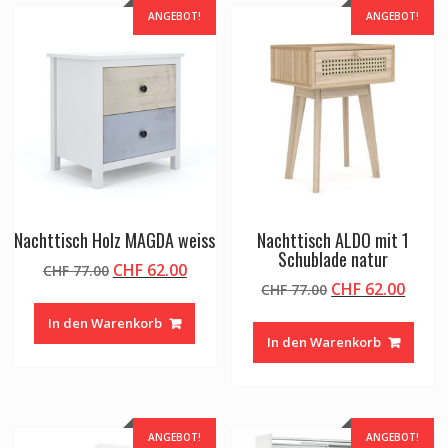
ANGEBOT!
ANGEBOT!
Nachttisch Holz MAGDA weiss
Nachttisch ALDO mit 1
Schublade natur
Ursprünglicher
Aktueller
CHF
62.00
CHF
77.00
Ursprünglicher
Aktue
CHF
62.00
Preis
Preis
CHF
77.00
Preis
Preis
war:
ist:
In den Warenkorb
war:
ist:
CHF 77.00
CHF 62.00.
In den Warenkorb
CHF 77.00
CHF 6
ANGEBOT!
ANGEBOT!