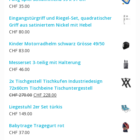
war:
ist:
CHF
35.00
CHF 802.00
CHF 679.00.
Eingangstürgriff und Riegel-Set, quadratischer
Griff aus satiniertem Nickel mit Hebel
CHF
80.00
Kinder Motorradhelm schwarz Grösse 49/50
CHF
83.00
Messerset 3-teilig mit Halterung
CHF
46.00
2x Tischgestell Tischkufen Industriedesign
72x60cm Tischbeine Tischuntergestell
Ursprünglicher
Aktueller
CHF
270.00
CHF
228.00
Preis
Preis
Liegestuhl 2er Set türkis
war:
ist:
CHF
149.00
CHF 270.00
CHF 228.00.
Babytrage Tragegurt rot
CHF
37.00