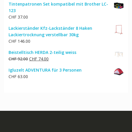
Tintenpatronen Set kompatibel mit Brother LC-
123
CHF
37.00
Lackierständer Kfz-Lackständer 8 Haken
Lackiertrocknung verstellbar 30kg
CHF
146.00
Beistelltisch HERDA 2-teilig weiss
Ursprünglicher
Aktueller
CHF
92.00
CHF
74.00
Preis
Preis
Igluzelt ADVENTURA für 3 Personen
war:
ist:
CHF
63.00
CHF 92.00
CHF 74.00.