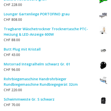
war:
ist:
CHF
228.00
CHF 397.00
CHF 336.00.
Lounger Gartenliege PORTOFINO grau
CHF
808.00
Tragbarer Wäschetrockner Trocknertasche PTC-
Heizung & LED-Anzeige 600W
CHF
88.00
Butt Plug mit Kristall
CHF
43.00
Motorrad Integralhelm schwarz Gr. 61
CHF
96.00
Rohrbiegemaschine Handrohrbieger
Rundbiegemaschine Rundbiegegerät 32cm
CHF
220.00
Schwimmweste Gr. S schwarz
CHF
70.00