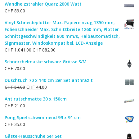
Wandheizstrahler Quarz 2000 Watt
CHF
89.00
Vinyl Schneideplotter Max. Papiereinzug 1350 mm,
Folienschneider Max. Schnittbreite 1260 mm, Plotter
Schnittgeschwindigkeit 800 mm/s, Halbautomatisch,
Signmaster, Windoskompatibel, LCD-Anzeige
Ursprünglicher
Aktueller
CHF
1,041.00
CHF
882.00
Preis
Preis
Schnorchelmaske schwarz Grösse S/M
war:
ist:
CHF
70.00
CHF 1,041.00
CHF 882.00.
Duschtuch 70 x 140 cm 2er Set anthrazit
Ursprünglicher
Aktueller
CHF
54.00
CHF
44.00
Preis
Preis
Antirutschmatte 30 x 150cm
war:
ist:
CHF
21.00
CHF 54.00
CHF 44.00.
Pong Spiel schwimmend 99 x 91 cm
CHF
35.00
Gäste-Hausschuhe 5er Set