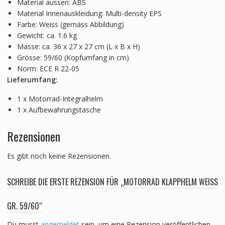
Material aussen: ABS
Material Innenauskleidung: Multi-density EPS
Farbe: Weiss (gemäss Abbildung)
Gewicht: ca. 1.6 kg
Masse: ca. 36 x 27 x 27 cm (L x B x H)
Grösse: 59/60 (Kopfumfang in cm)
Norm: ECE R 22-05
Lieferumfang:
1 x Motorrad-Integralhelm
1 x Aufbewahrungstasche
Rezensionen
Es gibt noch keine Rezensionen.
SCHREIBE DIE ERSTE REZENSION FÜR „MOTORRAD KLAPPHELM WEISS
GR. 59/60“
Du musst
angemeldet
sein, um eine Rezension veröffentlichen