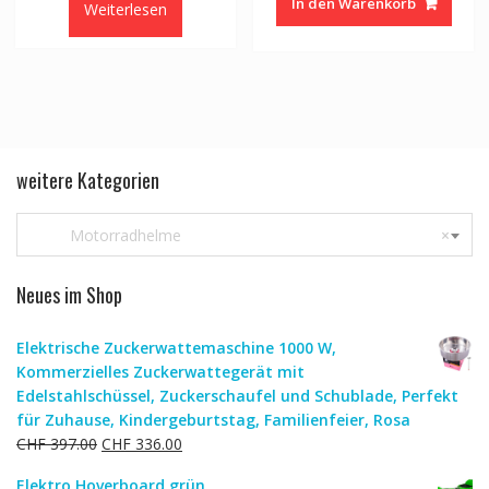
In den Warenkorb
Weiterlesen
weitere Kategorien
Motorradhelme
×
Neues im Shop
Elektrische Zuckerwattemaschine 1000 W,
Kommerzielles Zuckerwattegerät mit
Edelstahlschüssel, Zuckerschaufel und Schublade, Perfekt
für Zuhause, Kindergeburtstag, Familienfeier, Rosa
Ursprünglicher
Aktueller
CHF
397.00
CHF
336.00
Preis
Preis
Elektro Hoverboard grün