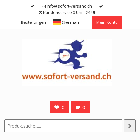
Skip
info@sofort-versand.ch
to
Kundenservice 0 Uhr - 24 Uhr
content
German
Bestellungen
Mein Konto
▼
0
0