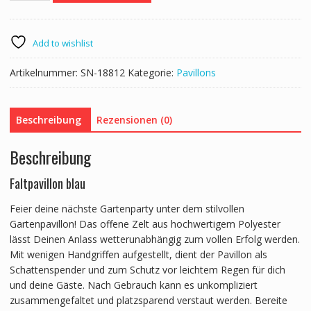
faltbar
3
x
Add to wishlist
3
m
Artikelnummer:
SN-18812
Kategorie:
Pavillons
blau
Menge
Beschreibung
Rezensionen (0)
Beschreibung
Faltpavillon blau
Feier deine nächste Gartenparty unter dem stilvollen
Gartenpavillon! Das offene Zelt aus hochwertigem Polyester
lässt Deinen Anlass wetterunabhängig zum vollen Erfolg werden.
Mit wenigen Handgriffen aufgestellt, dient der Pavillon als
Schattenspender und zum Schutz vor leichtem Regen für dich
und deine Gäste. Nach Gebrauch kann es unkompliziert
zusammengefaltet und platzsparend verstaut werden. Bereite