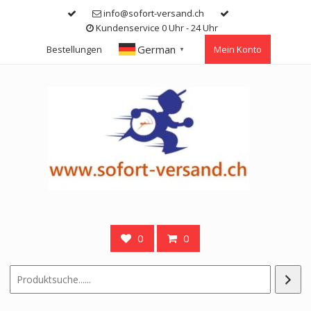
Skip
info@sofort-versand.ch
to
Kundenservice 0 Uhr - 24 Uhr
content
German
Bestellungen
Mein Konto
▼
0
0