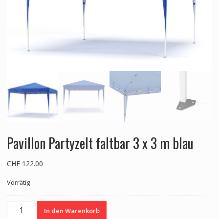
Pavillon Partyzelt faltbar 3 x 3 m blau
CHF
122.00
Vorrätig
Pavillon
In den Warenkorb
Partyzelt