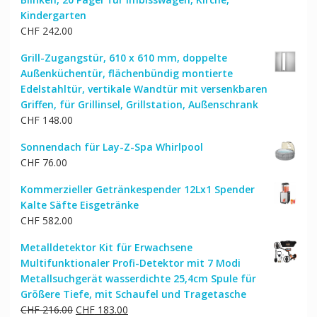
Kindergarten
CHF
242.00
Grill-Zugangstür, 610 x 610 mm, doppelte
Außenküchentür, flächenbündig montierte
Edelstahltür, vertikale Wandtür mit versenkbaren
Griffen, für Grillinsel, Grillstation, Außenschrank
CHF
148.00
Sonnendach für Lay-Z-Spa Whirlpool
CHF
76.00
Kommerzieller Getränkespender 12Lx1 Spender
Kalte Säfte Eisgetränke
CHF
582.00
Metalldetektor Kit für Erwachsene
Multifunktionaler Profi-Detektor mit 7 Modi
Metallsuchgerät wasserdichte 25,4cm Spule für
Größere Tiefe, mit Schaufel und Tragetasche
Ursprünglicher
Aktueller
CHF
216.00
CHF
183.00