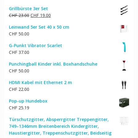
Preis
Preis
Grillbürste 3er Set
war:
ist:
Ursprünglicher
Aktueller
CHF
23.00
CHF
19.00
CHF 216.00
CHF 183.00.
Preis
Preis
Leinwand 5er Set 40 x 50 cm
war:
ist:
CHF
50.00
CHF 23.00
CHF 19.00.
G-Punkt Vibrator Scarlet
CHF
37.00
Punchingball Kinder inkl. Boxhandschuhe
CHF
50.00
HDMI Kabel mit Ethernet 2 m
CHF
22.00
Pop-up Hundebox
CHF
25.19
Türschutzgitter, Absperrgitter Treppengitter,
749–1346mm Breitenbereich Kindergitter,
Haustiergitter, Treppenschutzgitter, Beidseitig