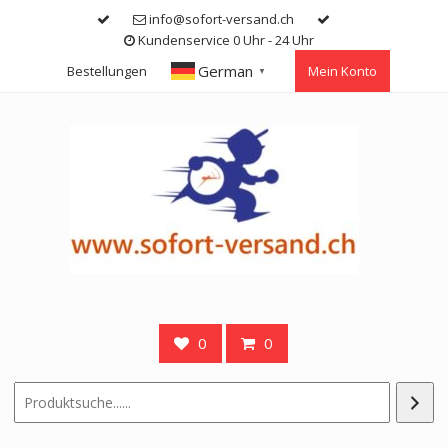
Skip
info@sofort-versand.ch
to
Kundenservice 0 Uhr - 24 Uhr
content
German
Bestellungen
Mein Konto
▼
0
0