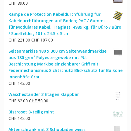
CHF
89.00
Rampe de Protection Kabeldurchführung für
Kabeldurchführungen auf Boden; PVC / Gummi,
für Modulares Kabel, Traglast: 4989 kg, für Büro / Büro
/ Spielfelder, 101 x 24,5 x 5 cm
Ursprünglicher
Aktueller
CHF
221.00
CHF
187.00
Preis
Preis
Seitenmarkise 180 x 300 cm Seitenwandmarkise
war:
ist:
aus 180 g/m² Polyestergewebe mit PU-
CHF 221.00
CHF 187.00.
Beschichtung Markise einziehbarer Griff mit
Federmechanismus Sichtschutz Blickschutz für Balkone
Innenhöfe Grau
CHF
142.00
Wäscheständer 3 Etagen klappbar
Ursprünglicher
Aktueller
CHF
62.00
CHF
50.00
Preis
Preis
Bistroset 3-teilig mint
war:
ist:
CHF
142.00
CHF 62.00
CHF 50.00.
Aktenschrank mit 3 Schubladen weiss