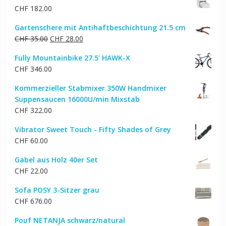
CHF
182.00
Gartenschere mit Antihaftbeschichtung 21.5 cm
Ursprünglicher
Aktueller
CHF
35.00
CHF
28.00
Preis
Preis
Fully Mountainbike 27.5' HAWK-X
war:
ist:
CHF
346.00
CHF 35.00
CHF 28.00.
Kommerzieller Stabmixer 350W Handmixer
Suppensaucen 16000U/min Mixstab
CHF
322.00
Vibrator Sweet Touch - Fifty Shades of Grey
CHF
60.00
Gabel aus Holz 40er Set
CHF
22.00
Sofa POSY 3-Sitzer grau
CHF
676.00
Pouf NETANJA schwarz/natural