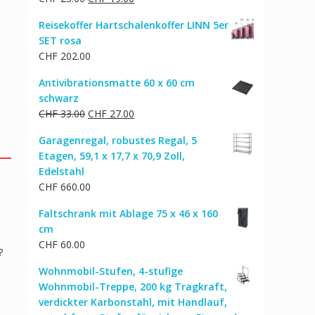
Preis
Preis
Reisekoffer Hartschalenkoffer LINN 5er
war:
ist:
SET rosa
CHF 23.00
CHF 19.00.
CHF
202.00
Antivibrationsmatte 60 x 60 cm
schwarz
Ursprünglicher
Aktueller
CHF
33.00
CHF
27.00
Preis
Preis
Garagenregal, robustes Regal, 5
war:
ist:
Etagen, 59,1 x 17,7 x 70,9 Zoll,
CHF 33.00
CHF 27.00.
Edelstahl
CHF
660.00
Faltschrank mit Ablage 75 x 46 x 160
cm
CHF
60.00
?
Wohnmobil-Stufen, 4-stufige
Wohnmobil-Treppe, 200 kg Tragkraft,
verdickter Karbonstahl, mit Handlauf,