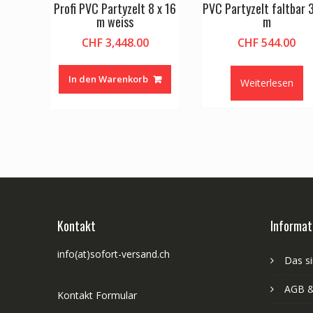
Profi PVC Partyzelt 8 x 16
PVC Partyzelt faltbar 3
m weiss
m
CHF
3,448.00
CHF
544.00
In den Warenkorb
Weiterlesen
Kontakt
Informat
info(at)sofort-versand.ch
Das si
AGB &
Kontakt Formular