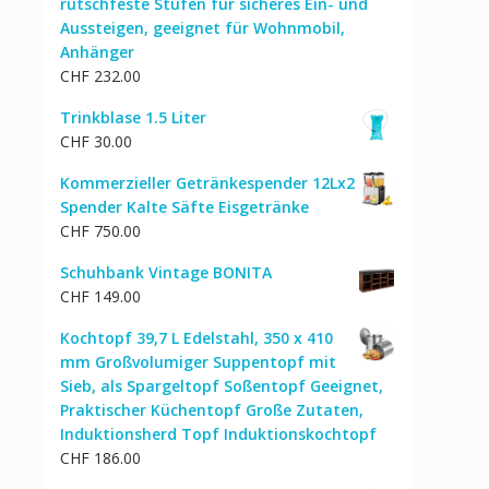
rutschfeste Stufen für sicheres Ein- und
Aussteigen, geeignet für Wohnmobil,
Anhänger
CHF
232.00
Trinkblase 1.5 Liter
CHF
30.00
Kommerzieller Getränkespender 12Lx2
Spender Kalte Säfte Eisgetränke
CHF
750.00
Schuhbank Vintage BONITA
CHF
149.00
Kochtopf 39,7 L Edelstahl, 350 x 410
mm Großvolumiger Suppentopf mit
Sieb, als Spargeltopf Soßentopf Geeignet,
Praktischer Küchentopf Große Zutaten,
Induktionsherd Topf Induktionskochtopf
CHF
186.00