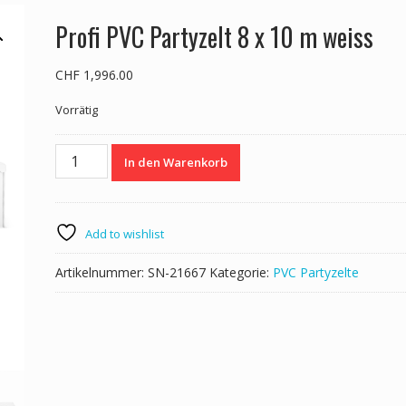
Profi PVC Partyzelt 8 x 10 m weiss
CHF
1,996.00
Vorrätig
Profi
In den Warenkorb
PVC
Partyzelt
8
x
Add to wishlist
10
m
Artikelnummer:
SN-21667
Kategorie:
PVC Partyzelte
weiss
Menge