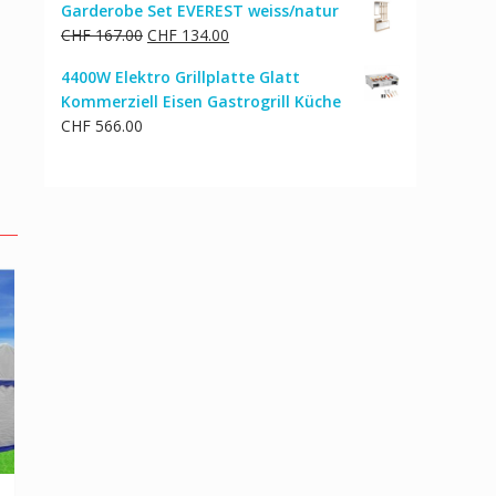
Garderobe Set EVEREST weiss/natur
Ursprünglicher
Aktueller
CHF
167.00
CHF
134.00
Preis
Preis
4400W Elektro Grillplatte Glatt
war:
ist:
Kommerziell Eisen Gastrogrill Küche
CHF 167.00
CHF 134.00.
CHF
566.00