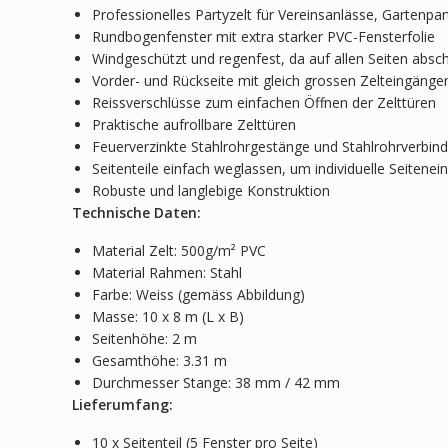
Professionelles Partyzelt für Vereinsanlässe, Gartenpa
Rundbogenfenster mit extra starker PVC-Fensterfolie
Windgeschützt und regenfest, da auf allen Seiten absch
Vorder- und Rückseite mit gleich grossen Zelteingänge
Reissverschlüsse zum einfachen Öffnen der Zelttüren
Praktische aufrollbare Zelttüren
Feuerverzinkte Stahlrohrgestänge und Stahlrohrverbind
Seitenteile einfach weglassen, um individuelle Seitene
Robuste und langlebige Konstruktion
Technische Daten:
Material Zelt: 500g/m² PVC
Material Rahmen: Stahl
Farbe: Weiss (gemäss Abbildung)
Masse: 10 x 8 m (L x B)
Seitenhöhe: 2 m
Gesamthöhe: 3.31 m
Durchmesser Stange: 38 mm / 42 mm
Lieferumfang:
10 x Seitenteil (5 Fenster pro Seite)