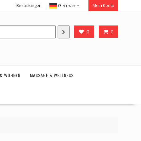
German
Bestellungen
Mein Konto
▼
0
0
 & WOHNEN
MASSAGE & WELLNESS