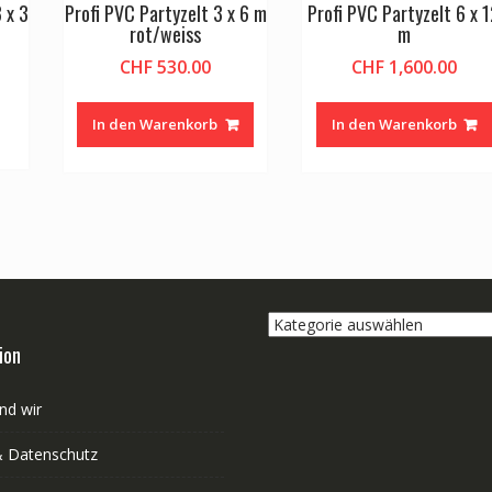
 x 3
Profi PVC Partyzelt 3 x 6 m
Profi PVC Partyzelt 6 x 
rot/weiss
m
CHF
530.00
CHF
1,600.00
In den Warenkorb
In den Warenkorb
Kategorie
auswählen
ion
nd wir
 Datenschutz