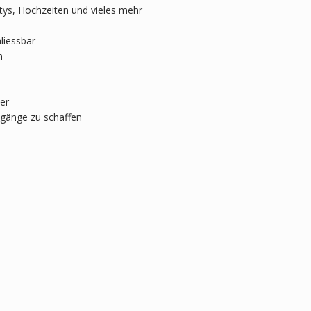
rtys, Hochzeiten und vieles mehr
liessbar
n
er
ingänge zu schaffen