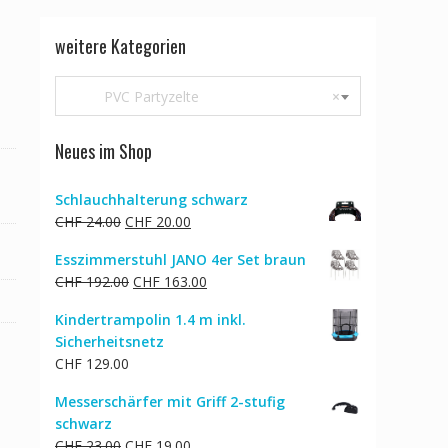
weitere Kategorien
PVC Partyzelte
×
Neues im Shop
Schlauchhalterung schwarz
Ursprünglicher
Aktueller
CHF
24.00
CHF
20.00
Preis
Preis
Esszimmerstuhl JANO 4er Set braun
war:
ist:
Ursprünglicher
Aktueller
CHF
192.00
CHF
163.00
CHF 24.00
CHF 20.00.
Preis
Preis
Kindertrampolin 1.4 m inkl.
war:
ist:
Sicherheitsnetz
CHF 192.00
CHF 163.00.
CHF
129.00
Messerschärfer mit Griff 2-stufig
schwarz
Ursprünglicher
Aktueller
CHF
23.00
CHF
19.00