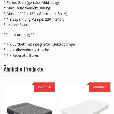
* Farbe: Grau (gemäss Abbildung)
* Max. Belastbarkeit: 300 kg
* Masse: 229 x 152 x 84 cm (L x B x H)
* Netzspannung Pumpe: 220 – 240 V
* GS-zertifiziert
**Lieferumfang:**
* 1 x Luftbett mit integrierter Elektropumpe
* 1 x Aufbewahrungstasche
* 1 x Reparaturflicken
Ähnliche Produkte
ANGEBOT!
ANGEBOT!