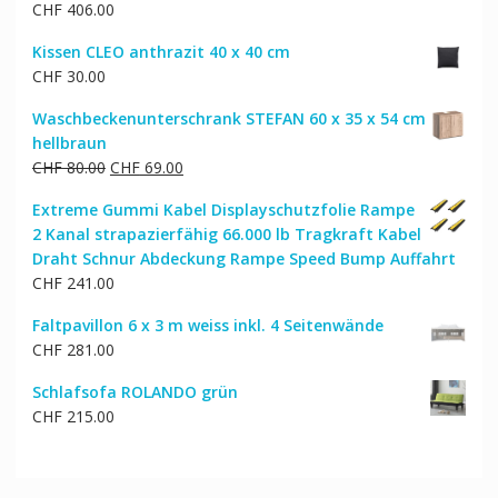
CHF
406.00
Kissen CLEO anthrazit 40 x 40 cm
CHF
30.00
Waschbeckenunterschrank STEFAN 60 x 35 x 54 cm
hellbraun
Ursprünglicher
Aktueller
CHF
80.00
CHF
69.00
Preis
Preis
Extreme Gummi Kabel Displayschutzfolie Rampe
war:
ist:
2 Kanal strapazierfähig 66.000 lb Tragkraft Kabel
CHF 80.00
CHF 69.00.
Draht Schnur Abdeckung Rampe Speed Bump Auffahrt
CHF
241.00
Faltpavillon 6 x 3 m weiss inkl. 4 Seitenwände
CHF
281.00
Schlafsofa ROLANDO grün
CHF
215.00