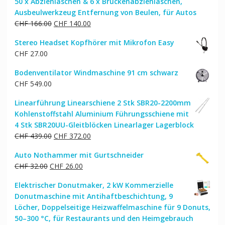
50 x Abziehlaschen & 6 x Brückenabziehlaschen,
Ausbeulwerkzeug Entfernung von Beulen, für Autos
Ursprünglicher
Aktueller
CHF
166.00
CHF
140.00
Preis
Preis
Stereo Headset Kopfhörer mit Mikrofon Easy
war:
ist:
CHF
27.00
CHF 166.00
CHF 140.00.
Bodenventilator Windmaschine 91 cm schwarz
CHF
549.00
Linearführung Linearschiene 2 Stk SBR20-2200mm
Kohlenstoffstahl Aluminium Führungsschiene mit
4 Stk SBR20UU-Gleitblöcken Linearlager Lagerblock
Ursprünglicher
Aktueller
CHF
439.00
CHF
372.00
Preis
Preis
Auto Nothammer mit Gurtschneider
war:
ist:
Ursprünglicher
Aktueller
CHF
32.00
CHF
26.00
CHF 439.00
CHF 372.00.
Preis
Preis
Elektrischer Donutmaker, 2 kW Kommerzielle
war:
ist:
Donutmaschine mit Antihaftbeschichtung, 9
CHF 32.00
CHF 26.00.
Löcher, Doppelseitige Heizwaffelmaschine für 9 Donuts,
50–300 °C, für Restaurants und den Heimgebrauch