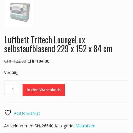
Luftbett Tritech LoungeLux
selbstaufblasend 229 x 152 x 84 cm
Ursprünglicher
Aktueller
CHF
122.00
CHF
104.00
Preis
Preis
Vorrätig
war:
ist:
CHF 122.00
CHF 104.00.
Luftbett
In den Warenkorb
Tritech
LoungeLux
selbstaufblasend
229
Add to wishlist
x
152
Artikelnummer:
SN-26640
Kategorie:
Matratzen
x