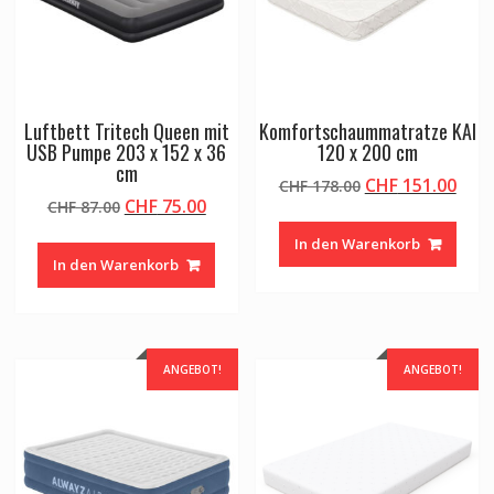
Luftbett Tritech Queen mit
Komfortschaummatratze KAI
USB Pumpe 203 x 152 x 36
120 x 200 cm
cm
Ursprünglicher
Aktu
CHF
151.00
CHF
178.00
Ursprünglicher
Aktueller
CHF
75.00
CHF
87.00
Preis
Prei
Preis
Preis
war:
ist:
In den Warenkorb
war:
ist:
CHF 178.00
CHF 
In den Warenkorb
CHF 87.00
CHF 75.00.
ANGEBOT!
ANGEBOT!