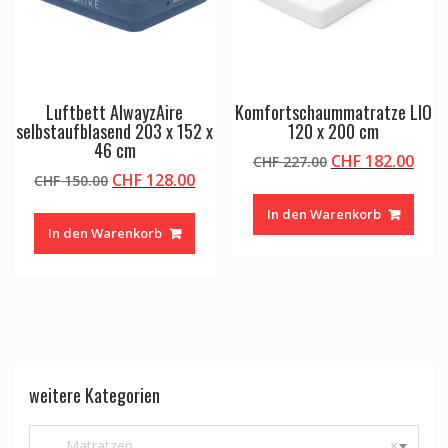
Luftbett AlwayzAire
Komfortschaummatratze LIO
selbstaufblasend 203 x 152 x
120 x 200 cm
46 cm
Ursprünglicher
Aktu
CHF
182.00
CHF
227.00
Ursprünglicher
Aktueller
CHF
128.00
CHF
150.00
Preis
Prei
Preis
Preis
war:
ist:
In den Warenkorb
war:
ist:
CHF 227.00
CHF 
In den Warenkorb
CHF 150.00
CHF 128.00.
weitere Kategorien
Matratzen
×