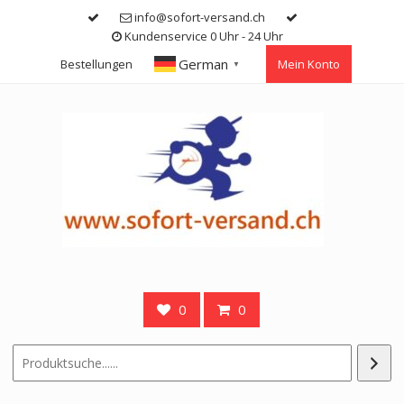
Skip
info@sofort-versand.ch
to
Kundenservice 0 Uhr - 24 Uhr
content
German
Bestellungen
Mein Konto
▼
0
0