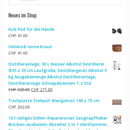
Neues im Shop
Kick Pad für die Hände
CHF
41.00
Velokorb vorne braun
CHF
41.00
Distillieranlage, 30 L Wasser Alkohol Destillierer
Ф35 x 35 cm Laufgröße, Destilliergerät Alkohol 5
kg Ausgabemenge Alkohol Destillieranlage,
Destillieranlage Schnapsbrennen 1-2 Std.
Ursprünglicher
Aktueller
CHF
320.00
CHF
271.00
Preis
Preis
Tischplatte Stehpult Mangoholz 140 x 70 cm
war:
ist:
CHF
202.00
CHF 320.00
CHF 271.00.
107-teiliges Dellen-Reparaturset Saugnapfheber
Brücken-Ausbeulen-Abzieher 2 in 1 Gleithammer,