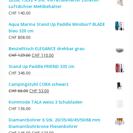
Luftdichter Mehlbehälter
CHF
140.00
Aqua Marina Stand Up Paddle Windsurf BLADE
blau 320 cm
CHF
808.00
Beistelltisch ELEGANCE drehbar grau
Ursprünglicher
Aktueller
CHF
129.00
CHF
110.00
Preis
Preis
Stand Up Paddle FRIEND 335 cm
war:
ist:
CHF
346.00
CHF 129.00
CHF 110.00.
Campingstuhl CORA schwarz
Ursprünglicher
Aktueller
CHF
66.00
CHF
53.00
Preis
Preis
Kommode TALA weiss 3 Schubladen
war:
ist:
CHF
136.00
CHF 66.00
CHF 53.00.
Diamantbohrer 6 Stk. 20/35/40/45/50/68 mm
Diamantbohrkrone Fliesenbohrer
Ursprünglicher
Aktueller
CHF
146.00
CHF
123.00