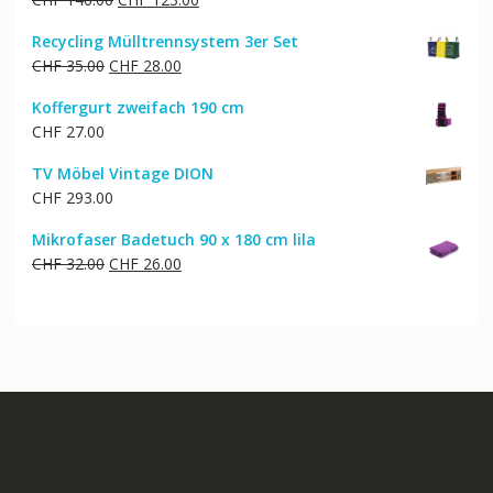
Preis
Preis
Recycling Mülltrennsystem 3er Set
war:
ist:
Ursprünglicher
Aktueller
CHF
35.00
CHF
28.00
CHF 146.00
CHF 123.00.
Preis
Preis
Koffergurt zweifach 190 cm
war:
ist:
CHF
27.00
CHF 35.00
CHF 28.00.
TV Möbel Vintage DION
CHF
293.00
Mikrofaser Badetuch 90 x 180 cm lila
Ursprünglicher
Aktueller
CHF
32.00
CHF
26.00
Preis
Preis
war:
ist:
CHF 32.00
CHF 26.00.