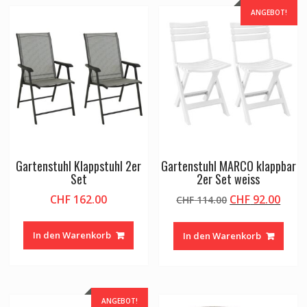
ANGEBOT!
Gartenstuhl Klappstuhl 2er
Gartenstuhl MARCO klappbar
Set
2er Set weiss
Ursprüngliche
Aktu
CHF
162.00
CHF
92.00
CHF
114.00
Preis
Preis
war:
ist:
In den Warenkorb
In den Warenkorb
CHF 114.00
CHF 9
ANGEBOT!