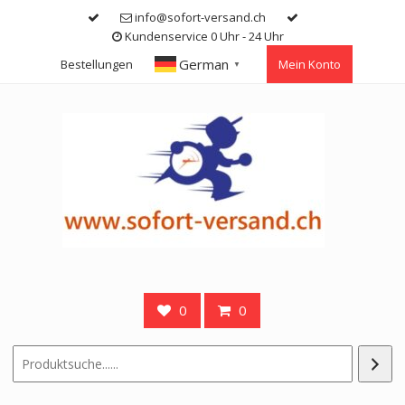
Skip
info@sofort-versand.ch
to
Kundenservice 0 Uhr - 24 Uhr
content
German
Bestellungen
Mein Konto
▼
0
0