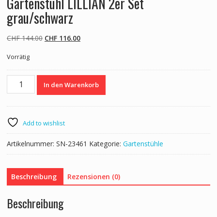
Gartenstuhl LILLIAN 2er Set
grau/schwarz
Ursprünglicher
Aktueller
CHF
144.00
CHF
116.00
Preis
Preis
Vorrätig
war:
ist:
CHF 144.00
CHF 116.00.
Gartenstuhl
In den Warenkorb
LILLIAN
2er
Set
grau/schwarz
Add to wishlist
Menge
Artikelnummer:
SN-23461
Kategorie:
Gartenstühle
Beschreibung
Rezensionen (0)
Beschreibung