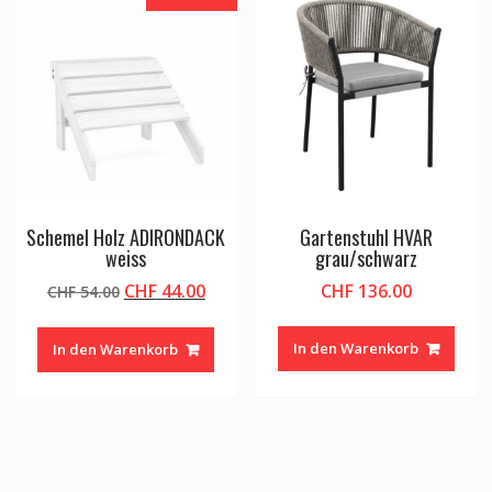
Schemel Holz ADIRONDACK
Gartenstuhl HVAR
weiss
grau/schwarz
Ursprünglicher
Aktueller
CHF
44.00
CHF
136.00
CHF
54.00
Preis
Preis
war:
ist:
In den Warenkorb
In den Warenkorb
CHF 54.00
CHF 44.00.