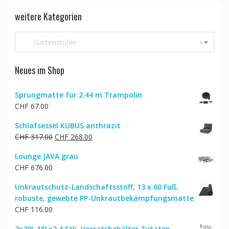
weitere Kategorien
Gartenstühle
×
Neues im Shop
Sprungmatte für 2.44 m Trampolin
CHF
67.00
Schlafsessel KUBUS anthrazit
Ursprünglicher
Aktueller
CHF
317.00
CHF
268.00
Preis
Preis
Lounge JAVA grau
war:
ist:
CHF
676.00
CHF 317.00
CHF 268.00.
Unkrautschutz-Landschaftsstoff, 13 x 60 Fuß,
robuste, gewebte PP-Unkrautbekämpfungsmatte
CHF
116.00
2x20L 15Lx2 4 Stk. Vorratsbehälter Zutaten