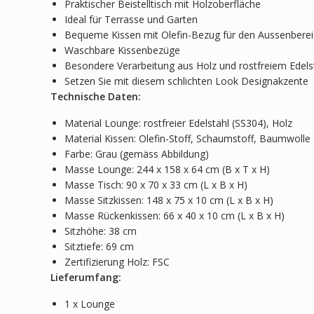
Praktischer Beistelltisch mit Holzoberfläche
Ideal für Terrasse und Garten
Bequeme Kissen mit Olefin-Bezug für den Aussenbere
Waschbare Kissenbezüge
Besondere Verarbeitung aus Holz und rostfreiem Edels
Setzen Sie mit diesem schlichten Look Designakzente
Technische Daten:
Material Lounge: rostfreier Edelstahl (SS304), Holz
Material Kissen: Olefin-Stoff, Schaumstoff, Baumwolle
Farbe: Grau (gemäss Abbildung)
Masse Lounge: 244 x 158 x 64 cm (B x T x H)
Masse Tisch: 90 x 70 x 33 cm (L x B x H)
Masse Sitzkissen: 148 x 75 x 10 cm (L x B x H)
Masse Rückenkissen: 66 x 40 x 10 cm (L x B x H)
Sitzhöhe: 38 cm
Sitztiefe: 69 cm
Zertifizierung Holz: FSC
Lieferumfang:
1 x Lounge