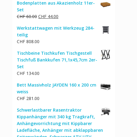
Bodenplatten aus Akazienholz 11er-
war:
ist:
Set
CHF 52.00
CHF 45.00.
Ursprünglicher
Aktueller
CHF
60.00
CHF
44.00
Preis
Preis
Werkstattwagen mit Werkzeug 284-
war:
ist:
teilig
CHF 60.00
CHF 44.00.
CHF
808.00
Tischbeine Tischkufen Tischgestell
Tischfuß Bankkufen 71,1x45,7cm 2er-
Set
CHF
134.00
Bett Massivholz JAYDEN 160 x 200 cm
weiss
CHF
281.00
Schwerlastbarer Rasentraktor
Kippanhänger mit 340 kg Tragkraft,
Anhängevorrichtung mit Kippbarer
Ladefläche, Anhänger mit abklappbaren
Seitenwänden, Schwarzer ATV UTV