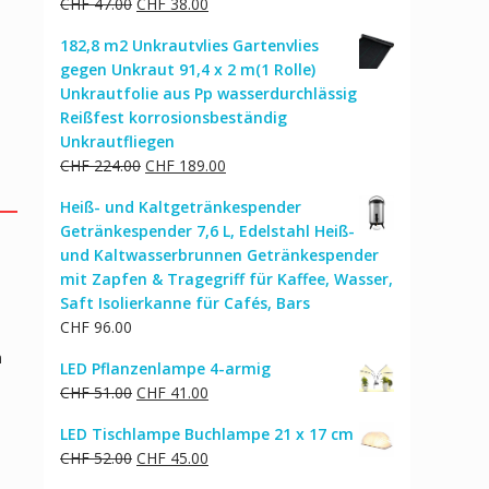
Ursprünglicher
Aktueller
CHF
47.00
CHF
38.00
CHF 242.00
CHF 194.00.
Preis
Preis
182,8 m2 Unkrautvlies Gartenvlies
war:
ist:
gegen Unkraut 91,4 x 2 m(1 Rolle)
CHF 47.00
CHF 38.00.
Unkrautfolie aus Pp wasserdurchlässig
Reißfest korrosionsbeständig
Unkrautfliegen
Ursprünglicher
Aktueller
CHF
224.00
CHF
189.00
Preis
Preis
Heiß- und Kaltgetränkespender
war:
ist:
Getränkespender 7,6 L, Edelstahl Heiß-
CHF 224.00
CHF 189.00.
und Kaltwasserbrunnen Getränkespender
mit Zapfen & Tragegriff für Kaffee, Wasser,
Saft Isolierkanne für Cafés, Bars
CHF
96.00
n
LED Pflanzenlampe 4-armig
Ursprünglicher
Aktueller
CHF
51.00
CHF
41.00
Preis
Preis
LED Tischlampe Buchlampe 21 x 17 cm
war:
ist:
Ursprünglicher
Aktueller
CHF
52.00
CHF
45.00
CHF 51.00
CHF 41.00.
Preis
Preis