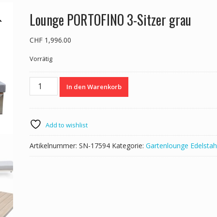
Lounge PORTOFINO 3-Sitzer grau
CHF
1,996.00
Vorrätig
Lounge
In den Warenkorb
PORTOFINO
3-
Sitzer
grau
Add to wishlist
Menge
Artikelnummer:
SN-17594
Kategorie:
Gartenlounge Edelstah