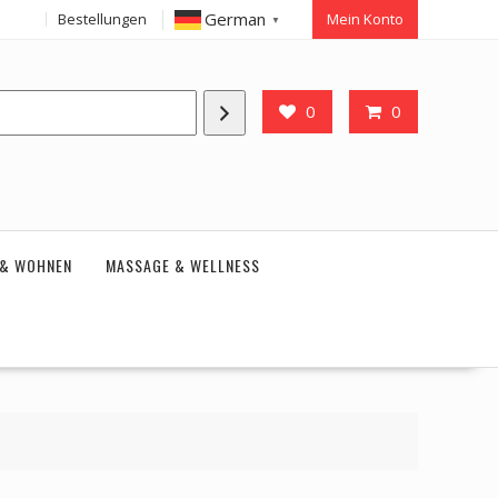
German
Bestellungen
Mein Konto
▼
0
0
 & WOHNEN
MASSAGE & WELLNESS