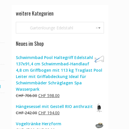
weitere Kategorien
Gartenlounge Edelstahl
×
Neues im Shop
Schwimmbad Pool Haltegriff Edelstahl
137x91,4 cm Schwimmbad-Handlauf
4,8 cm Griffbogen mit 113 kg Traglast Pool
Leiter mit Griffabdeckung Ideal für
Schwimmbäder Schräglagen Spa
l
Wasserpark
Ursprünglicher
Aktueller
CHF
706.00
CHF
598.00
Preis
Preis
Hängesessel mit Gestell RIO anthrazit
war:
ist:
Ursprünglicher
Aktueller
CHF
242.00
CHF
194.00
CHF 706.00
CHF 598.00.
Preis
Preis
Vogeltränke Herzform
war:
ist: