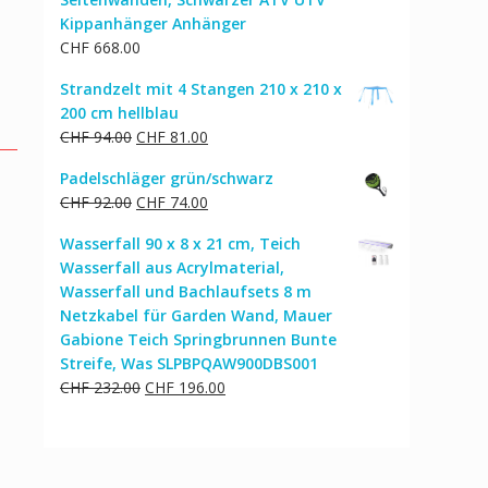
Kippanhänger Anhänger
CHF
668.00
Strandzelt mit 4 Stangen 210 x 210 x
200 cm hellblau
Ursprünglicher
Aktueller
CHF
94.00
CHF
81.00
Preis
Preis
Padelschläger grün/schwarz
war:
ist:
Ursprünglicher
Aktueller
CHF
92.00
CHF
74.00
CHF 94.00
CHF 81.00.
Preis
Preis
Wasserfall 90 x 8 x 21 cm, Teich
war:
ist:
Wasserfall aus Acrylmaterial,
CHF 92.00
CHF 74.00.
Wasserfall und Bachlaufsets 8 m
Netzkabel für Garden Wand, Mauer
Gabione Teich Springbrunnen Bunte
Streife, Was SLPBPQAW900DBS001
Ursprünglicher
Aktueller
CHF
232.00
CHF
196.00
Preis
Preis
war:
ist:
CHF 232.00
CHF 196.00.