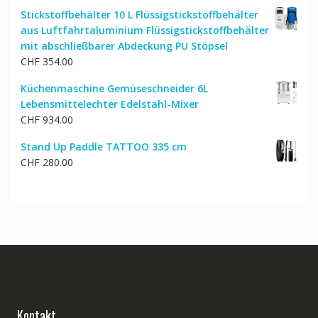
Stickstoffbehälter 10 L Flüssigstickstoffbehälter
aus Luftfahrtaluminium Flüssigstickstoffbehälter
mit abschließbarer Abdeckung PU Stöpsel
CHF
354.00
Küchenmaschine Gemüseschneider 6L
Lebensmittelechter Edelstahl-Mixer
CHF
934.00
Stand Up Paddle TATTOO 335 cm
CHF
280.00
Kontakt