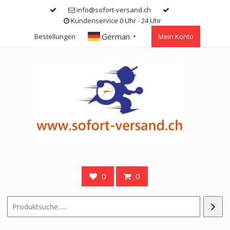
Skip
info@sofort-versand.ch
to
Kundenservice 0 Uhr - 24 Uhr
content
German
Bestellungen
Mein Konto
▼
0
0