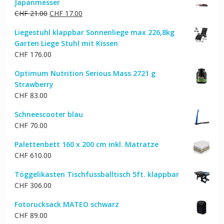
Japanmesser
Ursprünglicher
Aktueller
CHF
21.00
CHF
17.00
Preis
Preis
Liegestuhl klappbar Sonnenliege max 226,8kg
war:
ist:
Garten Liege Stuhl mit Kissen
CHF 21.00
CHF 17.00.
CHF
176.00
Optimum Nutrition Serious Mass 2721 g
Strawberry
CHF
83.00
Schneescooter blau
CHF
70.00
Palettenbett 160 x 200 cm inkl. Matratze
CHF
610.00
Töggelikasten Tischfussballtisch 5ft. klappbar
CHF
306.00
Fotorucksack MATEO schwarz
CHF
89.00