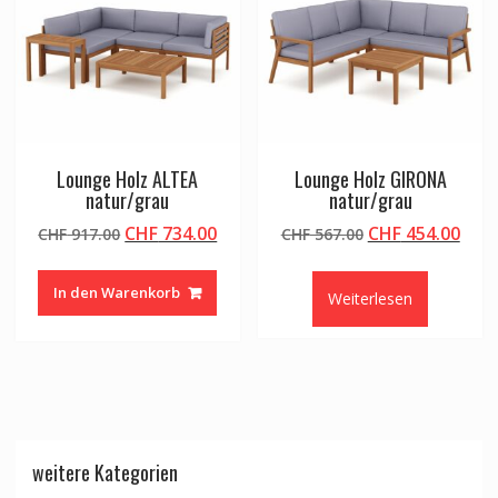
Lounge Holz ALTEA
Lounge Holz GIRONA
natur/grau
natur/grau
Ursprünglicher
Aktueller
Ursprünglicher
Aktu
CHF
734.00
CHF
454.00
CHF
917.00
CHF
567.00
Preis
Preis
Preis
Prei
war:
ist:
war:
ist:
In den Warenkorb
Weiterlesen
CHF 917.00
CHF 734.00.
CHF 567.00
CHF 
weitere Kategorien