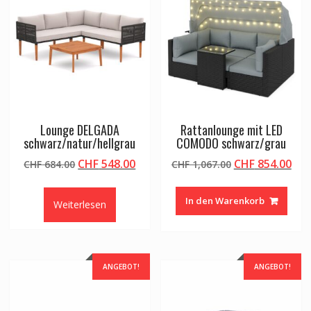
Lounge DELGADA
Rattanlounge mit LED
schwarz/natur/hellgrau
COMODO schwarz/grau
Ursprünglicher
Aktueller
Ursprüngliche
Akt
CHF
548.00
CHF
854.00
CHF
684.00
CHF
1,067.00
Preis
Preis
Preis
Pre
war:
ist:
war:
ist:
In den Warenkorb
Weiterlesen
CHF 684.00
CHF 548.00.
CHF 1,067.00
CHF
ANGEBOT!
ANGEBOT!