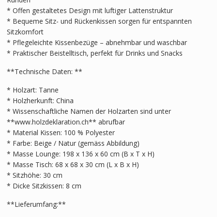
* Offen gestaltetes Design mit luftiger Lattenstruktur
* Bequeme Sitz- und Rückenkissen sorgen für entspannten
Sitzkomfort
* Pflegeleichte Kissenbezüge – abnehmbar und waschbar
* Praktischer Beistelltisch, perfekt für Drinks und Snacks
**Technische Daten: **
* Holzart: Tanne
* Holzherkunft: China
* Wissenschaftliche Namen der Holzarten sind unter
**www.holzdeklaration.ch** abrufbar
* Material Kissen: 100 % Polyester
* Farbe: Beige / Natur (gemäss Abbildung)
* Masse Lounge: 198 x 136 x 60 cm (B x T x H)
* Masse Tisch: 68 x 68 x 30 cm (L x B x H)
* Sitzhöhe: 30 cm
* Dicke Sitzkissen: 8 cm
**Lieferumfang:**