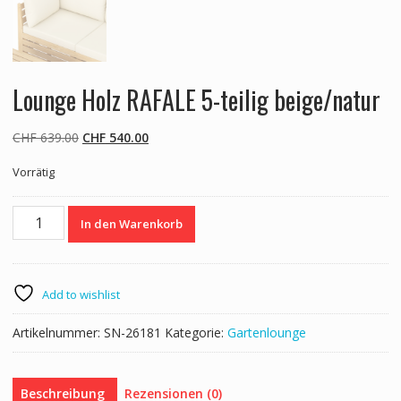
Lounge Holz RAFALE 5-teilig beige/natur
Ursprünglicher
Aktueller
CHF
639.00
CHF
540.00
Preis
Preis
Vorrätig
war:
ist:
CHF 639.00
CHF 540.00.
Lounge
In den Warenkorb
Holz
RAFALE
5-
teilig
Add to wishlist
beige/natur
Menge
Artikelnummer:
SN-26181
Kategorie:
Gartenlounge
Beschreibung
Rezensionen (0)