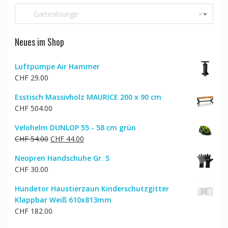
Gartenlounge
×
Neues im Shop
Luftpumpe Air Hammer
CHF
29.00
Esstisch Massivholz MAURICE 200 x 90 cm
CHF
504.00
Velohelm DUNLOP 55 - 58 cm grün
Ursprünglicher
Aktueller
CHF
54.00
CHF
44.00
Preis
Preis
Neopren Handschuhe Gr. S
war:
ist:
CHF
30.00
CHF 54.00
CHF 44.00.
Hundetor Haustierzaun Kinderschutzgitter
Klappbar Weiß 610x813mm
CHF
182.00