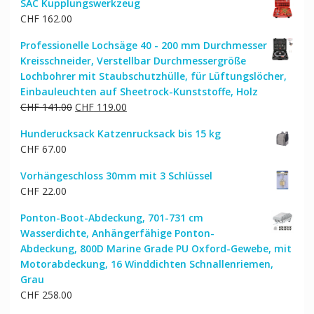
SAC Kupplungswerkzeug
CHF
162.00
Professionelle Lochsäge 40 - 200 mm Durchmesser
Kreisschneider, Verstellbar Durchmessergröße
Lochbohrer mit Staubschutzhülle, für Lüftungslöcher,
Einbauleuchten auf Sheetrock-Kunststoffe, Holz
Ursprünglicher
Aktueller
CHF
141.00
CHF
119.00
Preis
Preis
Hunderucksack Katzenrucksack bis 15 kg
war:
ist:
CHF
67.00
CHF 141.00
CHF 119.00.
Vorhängeschloss 30mm mit 3 Schlüssel
CHF
22.00
Ponton-Boot-Abdeckung, 701-731 cm
Wasserdichte, Anhängerfähige Ponton-
Abdeckung, 800D Marine Grade PU Oxford-Gewebe, mit
Motorabdeckung, 16 Winddichten Schnallenriemen,
Grau
CHF
258.00