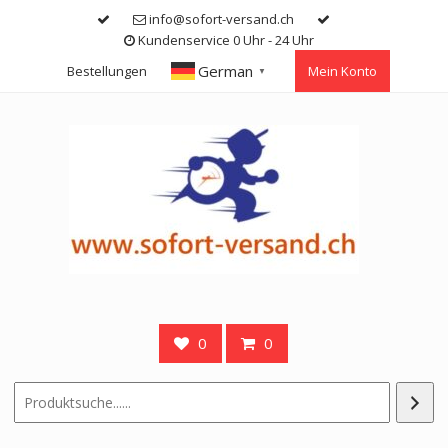
Skip
info@sofort-versand.ch
to
Kundenservice 0 Uhr - 24 Uhr
content
German
Bestellungen
Mein Konto
▼
0
0