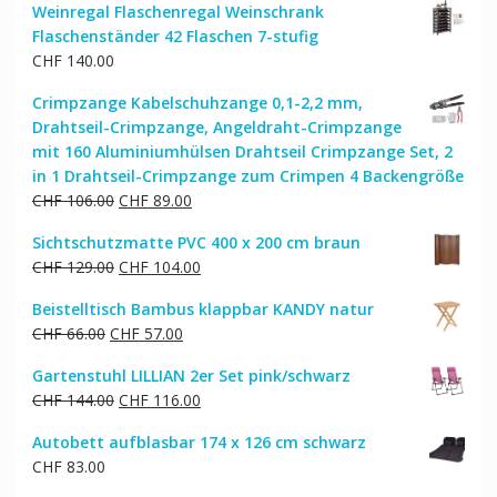
Weinregal Flaschenregal Weinschrank
Flaschenständer 42 Flaschen 7-stufig
CHF
140.00
Crimpzange Kabelschuhzange 0,1-2,2 mm,
Drahtseil-Crimpzange, Angeldraht-Crimpzange
mit 160 Aluminiumhülsen Drahtseil Crimpzange Set, 2
in 1 Drahtseil-Crimpzange zum Crimpen 4 Backengröße
Ursprünglicher
Aktueller
CHF
106.00
CHF
89.00
Preis
Preis
Sichtschutzmatte PVC 400 x 200 cm braun
war:
ist:
Ursprünglicher
Aktueller
CHF
129.00
CHF
104.00
CHF 106.00
CHF 89.00.
Preis
Preis
Beistelltisch Bambus klappbar KANDY natur
war:
ist:
Ursprünglicher
Aktueller
CHF
66.00
CHF
57.00
CHF 129.00
CHF 104.00.
Preis
Preis
Gartenstuhl LILLIAN 2er Set pink/schwarz
war:
ist:
Ursprünglicher
Aktueller
CHF
144.00
CHF
116.00
CHF 66.00
CHF 57.00.
Preis
Preis
Autobett aufblasbar 174 x 126 cm schwarz
war:
ist:
CHF
83.00
CHF 144.00
CHF 116.00.