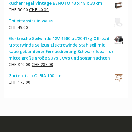
Küchenregal Vintage BENUTO 43 x 18 x 30 cm
Ursprünglicher
Aktueller
CHF
50.00
CHF
40.00
Preis
Preis
Toilettensitz in weiss
war:
ist:
CHF
49.00
CHF 50.00
CHF 40.00.
Elektrische Seilwinde 12V 4500lbs/2041kg Offroad
Motorwinde Seilzug Elektrowinde Stahlseil mit
kabelgebundener Fernbedienung Schwarz Ideal für
mittelgroße große SUVs LKWs und sogar Yachten
Ursprünglicher
Aktueller
CHF
340.00
CHF
288.00
Preis
Preis
Gartentisch OLBIA 100 cm
war:
ist:
CHF
175.00
CHF 340.00
CHF 288.00.