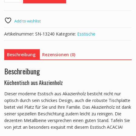
Massivholz
ACACIA
160
x
Add to wishlist
90
cm
Artikelnummer:
SN-13240
Kategorie:
Esstische
Menge
Beschreibung
Rezensionen (0)
Beschreibung
Küchentisch aus Akazienholz
Dieser moderne Esstisch aus Akazienholz besticht nicht nur
optisch durch sein schickes Design, auch die robuste Tischplatte
bietet viel Platz für Sie und Ihre Familie. Das Akazienholz ist dank
seiner speziellen Beschichtung zudem leicht zu reinigen. Die
dezenten Metallbeine versprechen einen guten Stand. Tafeln Sie
von jetzt an besonders exquisit mit diesem Esstisch ACACIA!