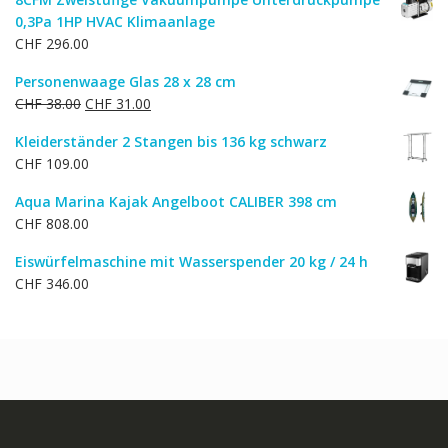
war:
ist:
0,3Pa 1HP HVAC Klimaanlage
CHF 1,742.00
CHF 1,394.00.
CHF
296.00
Personenwaage Glas 28 x 28 cm
Ursprünglicher
Aktueller
CHF
38.00
CHF
31.00
Preis
Preis
Kleiderständer 2 Stangen bis 136 kg schwarz
war:
ist:
CHF
109.00
CHF 38.00
CHF 31.00.
Aqua Marina Kajak Angelboot CALIBER 398 cm
CHF
808.00
Eiswürfelmaschine mit Wasserspender 20 kg / 24 h
CHF
346.00