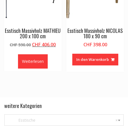
Esstisch Massivholz MATHIEU
Esstisch Massivholz NICOLAS
200 x 100 cm
180 x 90 cm
Ursprünglicher
Aktueller
CHF
406.00
CHF
398.00
CHF
590.00
Preis
Preis
war:
ist:
In den Warenkorb
Weiterlesen
CHF 590.00
CHF 406.00.
weitere Kategorien
Esstische
×