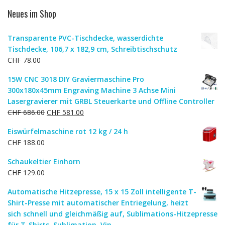
Neues im Shop
Transparente PVC-Tischdecke, wasserdichte
Tischdecke, 106,7 x 182,9 cm, Schreibtischschutz
CHF
78.00
15W CNC 3018 DIY Graviermaschine Pro
300x180x45mm Engraving Machine 3 Achse Mini
Lasergravierer mit GRBL Steuerkarte und Offline Controller
Ursprünglicher
Aktueller
CHF
686.00
CHF
581.00
Preis
Preis
Eiswürfelmaschine rot 12 kg / 24 h
war:
ist:
CHF
188.00
CHF 686.00
CHF 581.00.
Schaukeltier Einhorn
CHF
129.00
Automatische Hitzepresse, 15 x 15 Zoll intelligente T-
Shirt-Presse mit automatischer Entriegelung, heizt
sich schnell und gleichmäßig auf, Sublimations-Hitzepresse
für T-Shirts, Sublimation, Vin