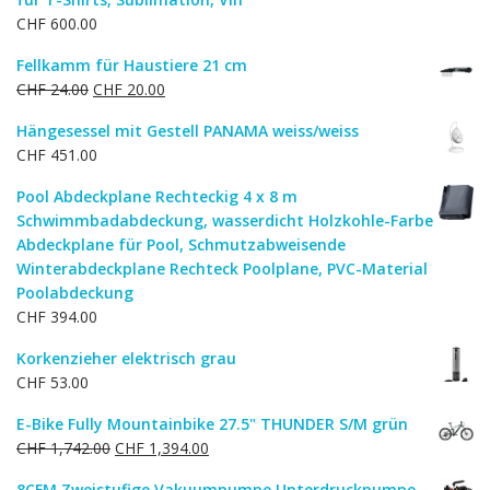
CHF
600.00
Fellkamm für Haustiere 21 cm
Ursprünglicher
Aktueller
CHF
24.00
CHF
20.00
Preis
Preis
Hängesessel mit Gestell PANAMA weiss/weiss
war:
ist:
CHF
451.00
CHF 24.00
CHF 20.00.
Pool Abdeckplane Rechteckig 4 x 8 m
Schwimmbadabdeckung, wasserdicht Holzkohle-Farbe
Abdeckplane für Pool, Schmutzabweisende
Winterabdeckplane Rechteck Poolplane, PVC-Material
Poolabdeckung
CHF
394.00
Korkenzieher elektrisch grau
CHF
53.00
E-Bike Fully Mountainbike 27.5" THUNDER S/M grün
Ursprünglicher
Aktueller
CHF
1,742.00
CHF
1,394.00
Preis
Preis
8CFM Zweistufige Vakuumpumpe Unterdruckpumpe