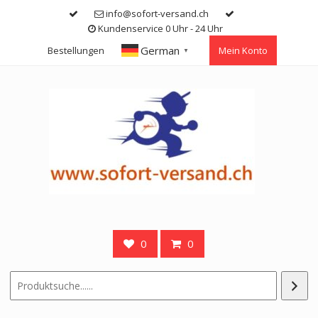
Skip
info@sofort-versand.ch
to
Kundenservice 0 Uhr - 24 Uhr
content
German
Bestellungen
Mein Konto
▼
0
0