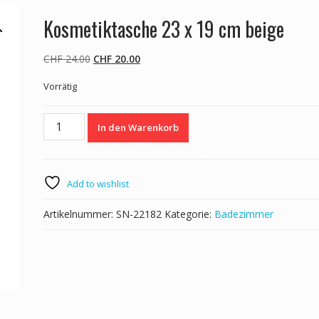
Kosmetiktasche 23 x 19 cm beige
Ursprünglicher
Aktueller
CHF
24.00
CHF
20.00
Preis
Preis
Vorrätig
war:
ist:
CHF 24.00
CHF 20.00.
Kosmetiktasche
In den Warenkorb
23
x
19
cm
Add to wishlist
beige
Menge
Artikelnummer:
SN-22182
Kategorie:
Badezimmer