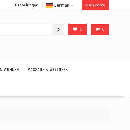
German
Bestellungen
Mein Konto
▼
0
0
 & WOHNEN
MASSAGE & WELLNESS