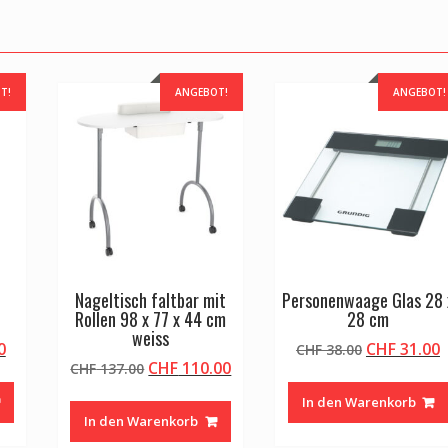
T!
ANGEBOT!
ANGEBOT!
l
Nageltisch faltbar mit
Personenwaage Glas 28 
Rollen 98 x 77 x 44 cm
28 cm
weiss
licher
Aktueller
Ursprüngli
A
0
CHF
31.00
CHF
38.00
Ursprünglicher
Aktueller
CHF
110.00
Preis
CHF
137.00
Preis
P
Preis
Preis
ist:
war:
i
In den Warenkorb
war:
ist:
0
CHF 50.00.
CHF 38.00
C
In den Warenkorb
CHF 137.00
CHF 110.00.