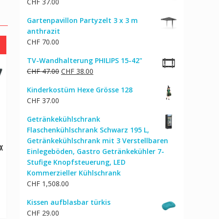
CHF
37.00
CHF 74.00
CHF 59.00.
Gartenpavillon Partyzelt 3 x 3 m
anthrazit
CHF
70.00
TV-Wandhalterung PHILIPS 15-42"
Ursprünglicher
Aktueller
CHF
47.00
CHF
38.00
Preis
Preis
Kinderkostüm Hexe Grösse 128
war:
ist:
CHF
37.00
CHF 47.00
CHF 38.00.
Getränkekühlschrank
Flaschenkühlschrank Schwarz 195 L,
Getränkekühlschrank mit 3 Verstellbaren
x
Einlegeböden, Gastro Getränkekühler 7-
Stufige Knopfsteuerung, LED
cher
ktueller
Kommerzieller Kühlschrank
reis
CHF
1,508.00
st:
HF 31.00.
Kissen aufblasbar türkis
CHF
29.00