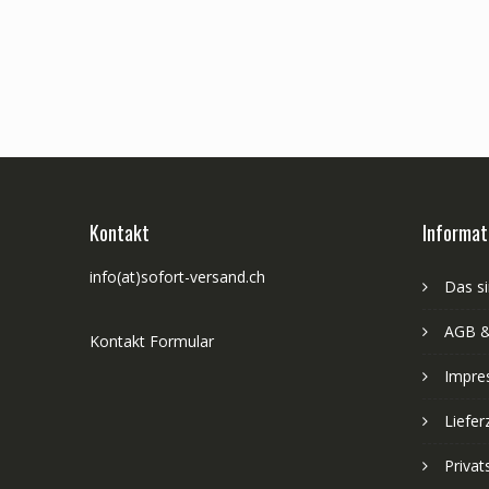
Kontakt
Informat
info(at)sofort-versand.ch
Das si
AGB &
Kontakt Formular
Impre
Liefer
Priva