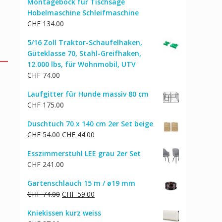
Montagebock für Tischsäge
Hobelmaschine Schleifmaschine
CHF
134.00
5/16 Zoll Traktor-Schaufelhaken,
Güteklasse 70, Stahl-Greifhaken,
12.000 lbs, für Wohnmobil, UTV
CHF
74.00
Laufgitter für Hunde massiv 80 cm
CHF
175.00
Duschtuch 70 x 140 cm 2er Set beige
Ursprünglicher
Aktueller
CHF
54.00
CHF
44.00
Preis
Preis
Esszimmerstuhl LEE grau 2er Set
war:
ist:
CHF
241.00
CHF 54.00
CHF 44.00.
Gartenschlauch 15 m / ø19 mm
Ursprünglicher
Aktueller
CHF
74.00
CHF
59.00
Preis
Preis
Kniekissen kurz weiss
war:
ist: