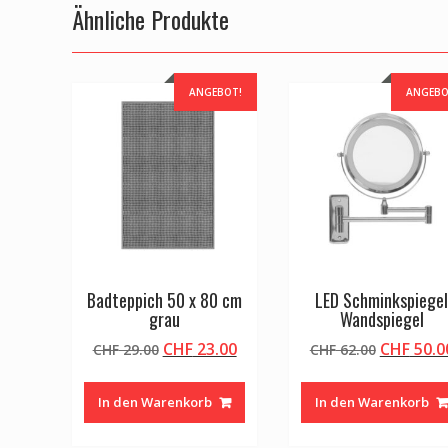
Ähnliche Produkte
ANGEBOT!
ANGEBO
Badteppich 50 x 80 cm
LED Schminkspiege
grau
Wandspiegel
Ursprünglicher
Aktueller
Ursprüng
CHF
23.00
CHF
50.0
CHF
29.00
CHF
62.00
Preis
Preis
Preis
war:
ist:
war:
In den Warenkorb
In den Warenkorb
CHF 29.00
CHF 23.00.
CHF 62.0