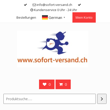
Skip
info@sofort-versand.ch
to
Kundenservice 0 Uhr - 24 Uhr
content
German
Bestellungen
Mein Konto
▼
0
0