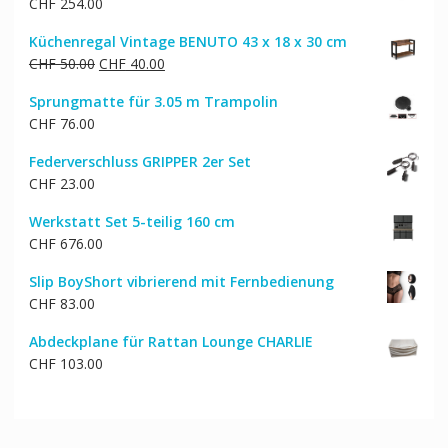
CHF
254.00
CHF 212.00
CHF 170.00.
Küchenregal Vintage BENUTO 43 x 18 x 30 cm
Ursprünglicher
Aktueller
CHF
50.00
CHF
40.00
Preis
Preis
Sprungmatte für 3.05 m Trampolin
war:
ist:
CHF
76.00
CHF 50.00
CHF 40.00.
Federverschluss GRIPPER 2er Set
CHF
23.00
Werkstatt Set 5-teilig 160 cm
CHF
676.00
Slip BoyShort vibrierend mit Fernbedienung
CHF
83.00
Abdeckplane für Rattan Lounge CHARLIE
CHF
103.00