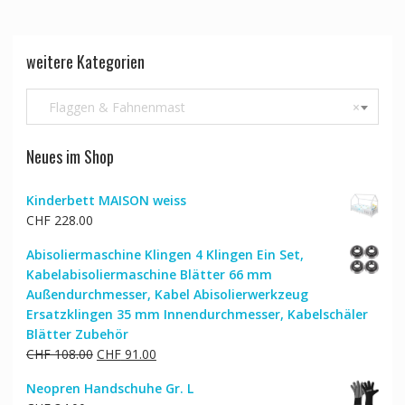
weitere Kategorien
Flaggen & Fahnenmast
×
Neues im Shop
Kinderbett MAISON weiss
CHF
228.00
Abisoliermaschine Klingen 4 Klingen Ein Set,
Kabelabisoliermaschine Blätter 66 mm
Außendurchmesser, Kabel Abisolierwerkzeug
Ersatzklingen 35 mm Innendurchmesser, Kabelschäler
Blätter Zubehör
Ursprünglicher
Aktueller
CHF
108.00
CHF
91.00
Preis
Preis
Neopren Handschuhe Gr. L
war:
ist: