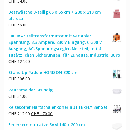
CHF
34.00
CHF 108.00
CHF 91.00.
Bettwäsche 3-teilig 65 x 65 cm + 200 x 210 cm
altrosa
CHF
56.00
1000VA Stelltransformator mit variabler
Spannung, 3,3 Ampere, 230 V Eingang, 0-300 V
Ausgang, AC-Spannungsregler-Netzteil, mit 4
zusätzlichen Sicherungen, für Zuhause, Industrie, Büro
CHF
124.00
Stand Up Paddle HORIZON 320 cm
CHF
306.00
Rauchmelder Grundig
CHF
31.00
Reisekoffer Hartschalenkoffer BUTTERFLY 3er Set
Ursprünglicher
Aktueller
CHF
212.00
CHF
170.00
Preis
Preis
Federkernmatratze SAM 140 x 200 cm
war:
ist: