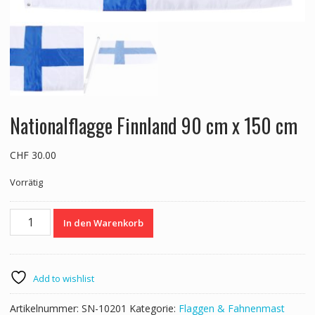
Nationalflagge Finnland 90 cm x 150 cm
CHF
30.00
Vorrätig
Nationalflagge
In den Warenkorb
Finnland
90
cm
x
Add to wishlist
150
cm
Artikelnummer:
SN-10201
Kategorie:
Flaggen & Fahnenmast