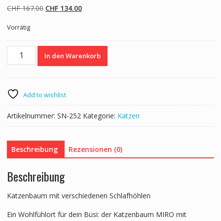
Ursprünglicher
Aktueller
CHF
167.00
CHF
134.00
Preis
Preis
Vorrätig
war:
ist:
CHF 167.00
CHF 134.00.
Katzenbaum
In den Warenkorb
MIRO
182
cm
blau
Add to wishlist
Menge
Artikelnummer:
SN-252
Kategorie:
Katzen
Beschreibung
Rezensionen (0)
Beschreibung
Katzenbaum mit verschiedenen Schlafhöhlen
Ein Wohlfühlort für dein Büsi: der Katzenbaum MIRO mit