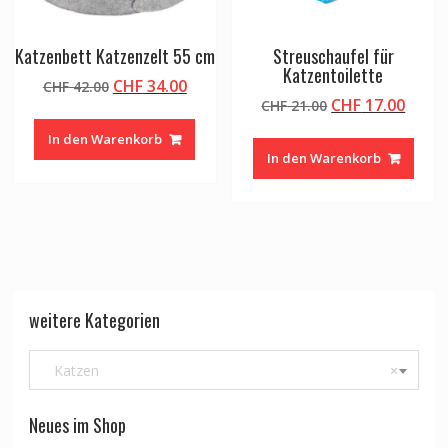
Katzenbett Katzenzelt 55 cm
Streuschaufel für
Katzentoilette
Ursprünglicher
Aktueller
CHF
34.00
CHF
42.00
Ursprünglicher
Aktue
CHF
17.00
Preis
Preis
CHF
21.00
Preis
Preis
war:
ist:
In den Warenkorb
war:
ist:
CHF 42.00
CHF 34.00.
In den Warenkorb
CHF 21.00
CHF 1
weitere Kategorien
Katzen
×
Neues im Shop