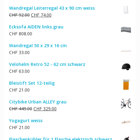
Wandregal Leiterregal 43 x 90 cm weiss
Ursprünglicher
Aktueller
CHF
92.00
CHF
74.00
Preis
Preis
Ecksofa AIDEN links grau
war:
ist:
CHF
808.00
CHF 92.00
CHF 74.00.
Wandregal 50 x 29 x 16 cm
CHF
33.00
Velohelm Retro 52 - 62 cm schwarz
CHF
63.00
Bleistift Set 12-teilig
CHF
21.00
Citybike Urban ALLEY grau
Ursprünglicher
Aktueller
CHF
449.00
CHF
329.00
Preis
Preis
Yogagurt weiss
war:
ist:
CHF
21.00
CHF 449.00
CHF 329.00.
Flaschenkühler für 1 Flasche elektrisch schwarz