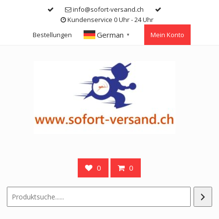
Skip
info@sofort-versand.ch
to
Kundenservice 0 Uhr - 24 Uhr
content
German
Bestellungen
Mein Konto
▼
0
0