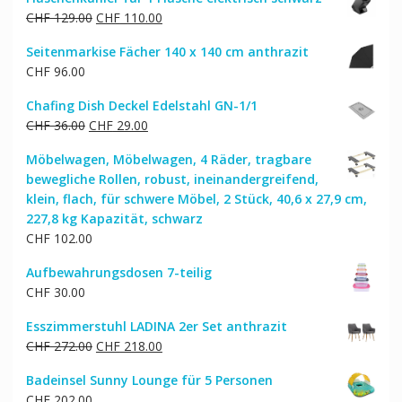
Ursprünglicher
Aktueller
CHF
129.00
CHF
110.00
Preis
Preis
Seitenmarkise Fächer 140 x 140 cm anthrazit
war:
ist:
CHF
96.00
CHF 129.00
CHF 110.00.
Chafing Dish Deckel Edelstahl GN-1/1
Ursprünglicher
Aktueller
CHF
36.00
CHF
29.00
Preis
Preis
Möbelwagen, Möbelwagen, 4 Räder, tragbare
war:
ist:
bewegliche Rollen, robust, ineinandergreifend,
CHF 36.00
CHF 29.00.
klein, flach, für schwere Möbel, 2 Stück, 40,6 x 27,9 cm,
227,8 kg Kapazität, schwarz
CHF
102.00
Aufbewahrungsdosen 7-teilig
CHF
30.00
Esszimmerstuhl LADINA 2er Set anthrazit
Ursprünglicher
Aktueller
CHF
272.00
CHF
218.00
Preis
Preis
Badeinsel Sunny Lounge für 5 Personen
war:
ist:
CHF
202.00