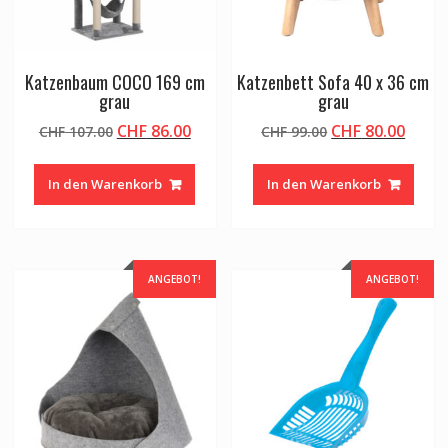
Katzenbaum COCO 169 cm
Katzenbett Sofa 40 x 36 cm
grau
grau
Ursprünglicher
Aktueller
Ursprünglicher
Aktue
CHF
86.00
CHF
80.00
CHF
107.00
CHF
99.00
Preis
Preis
Preis
Preis
war:
ist:
war:
ist:
In den Warenkorb
In den Warenkorb
CHF 107.00
CHF 86.00.
CHF 99.00
CHF 8
ANGEBOT!
ANGEBOT!