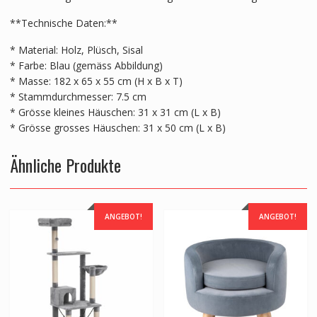
**Technische Daten:**
* Material: Holz, Plüsch, Sisal
* Farbe: Blau (gemäss Abbildung)
* Masse: 182 x 65 x 55 cm (H x B x T)
* Stammdurchmesser: 7.5 cm
* Grösse kleines Häuschen: 31 x 31 cm (L x B)
* Grösse grosses Häuschen: 31 x 50 cm (L x B)
Ähnliche Produkte
ANGEBOT!
ANGEBOT!