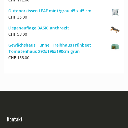
Outdoorkissen LEAF mint/grau 45 x 45 cm
CHF
35.00
Liegenauflage BASIC anthrazit
CHF
53.00
Gewächshaus Tunnel Treibhaus Frühbeet
Tomatenhaus 292x196x190cm grün
CHF
188.00
Kontakt