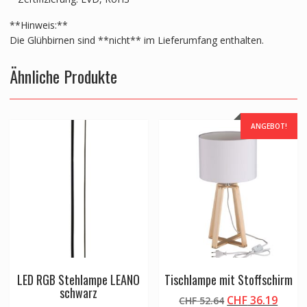
**Hinweis:**
Die Glühbirnen sind **nicht** im Lieferumfang enthalten.
Ähnliche Produkte
ANGEBOT!
LED RGB Stehlampe LEANO
Tischlampe mit Stoffschirm
schwarz
Ursprünglicher
Aktue
CHF
36.19
CHF
52.64