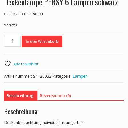
Deckenlampe PERSY 6 Lampen schwarz
Ursprünglicher
Aktueller
CHF
62.00
CHF
50.00
Preis
Preis
Vorrätig
war:
ist:
CHF 62.00
CHF 50.00.
Deckenlampe
In den Warenkorb
PERSY
6
Lampen
schwarz
Add to wishlist
Menge
Artikelnummer:
SN-25032
Kategorie:
Lampen
Beschreibung
Rezensionen (0)
Beschreibung
Deckenbeleuchtung individuell arrangierbar