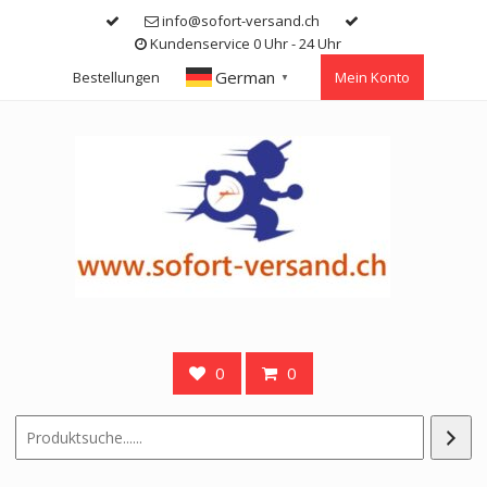
Skip
info@sofort-versand.ch
to
Kundenservice 0 Uhr - 24 Uhr
content
German
Bestellungen
Mein Konto
▼
0
0