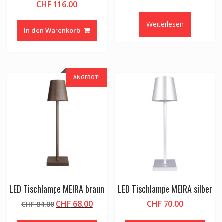
CHF
116.00
Preis
Preis
war:
ist:
Weiterlesen
CHF 52.64
CHF 3
In den Warenkorb
ANGEBOT!
LED Tischlampe MEIRA braun
LED Tischlampe MEIRA silber
Ursprünglicher
Aktueller
CHF
68.00
CHF
70.00
CHF
84.00
Preis
Preis