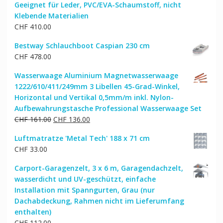
Geeignet für Leder, PVC/EVA-Schaumstoff, nicht
Klebende Materialien
CHF
410.00
Bestway Schlauchboot Caspian 230 cm
CHF
478.00
Wasserwaage Aluminium Magnetwasserwaage
1222/610/411/249mm 3 Libellen 45-Grad-Winkel,
Horizontal und Vertikal 0,5mm/m inkl. Nylon-
Aufbewahrungstasche Professional Wasserwaage Set
Ursprünglicher
Aktueller
CHF
161.00
CHF
136.00
Preis
Preis
Luftmatratze 'Metal Tech' 188 x 71 cm
war:
ist:
CHF
33.00
CHF 161.00
CHF 136.00.
Carport-Garagenzelt, 3 x 6 m, Garagendachzelt,
wasserdicht und UV-geschützt, einfache
Installation mit Spanngurten, Grau (nur
Dachabdeckung, Rahmen nicht im Lieferumfang
enthalten)
CHF
112.00