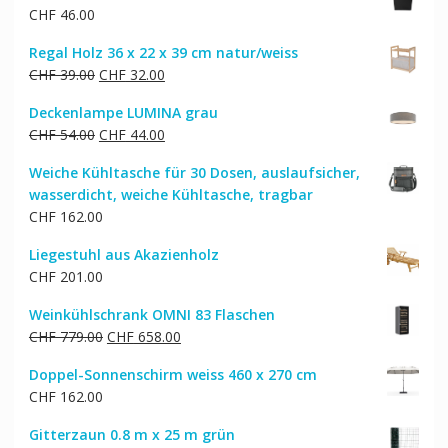
CHF
46.00
Regal Holz 36 x 22 x 39 cm natur/weiss
Ursprünglicher
Aktueller
CHF
39.00
CHF
32.00
Preis
Preis
Deckenlampe LUMINA grau
war:
ist:
Ursprünglicher
Aktueller
CHF
54.00
CHF
44.00
CHF 39.00
CHF 32.00.
Preis
Preis
Weiche Kühltasche für 30 Dosen, auslaufsicher,
war:
ist:
wasserdicht, weiche Kühltasche, tragbar
CHF 54.00
CHF 44.00.
CHF
162.00
Liegestuhl aus Akazienholz
CHF
201.00
Weinkühlschrank OMNI 83 Flaschen
Ursprünglicher
Aktueller
CHF
779.00
CHF
658.00
Preis
Preis
Doppel-Sonnenschirm weiss 460 x 270 cm
war:
ist:
CHF
162.00
CHF 779.00
CHF 658.00.
Gitterzaun 0.8 m x 25 m grün