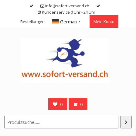
Skip
info@sofort-versand.ch
to
Kundenservice 0 Uhr - 24 Uhr
content
German
Bestellungen
Mein Konto
▼
0
0