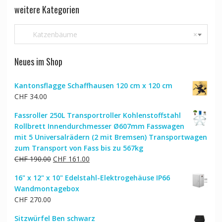
weitere Kategorien
Katzenbäume
×
Neues im Shop
Kantonsflagge Schaffhausen 120 cm x 120 cm
CHF
34.00
Fassroller 250L Transportroller Kohlenstoffstahl
Rollbrett Innendurchmesser Ø607mm Fasswagen
mit 5 Universalrädern (2 mit Bremsen) Transportwagen
zum Transport von Fass bis zu 567kg
Ursprünglicher
Aktueller
CHF
190.00
CHF
161.00
Preis
Preis
16" x 12" x 10" Edelstahl-Elektrogehäuse IP66
war:
ist:
Wandmontagebox
CHF 190.00
CHF 161.00.
CHF
270.00
Sitzwürfel Ben schwarz