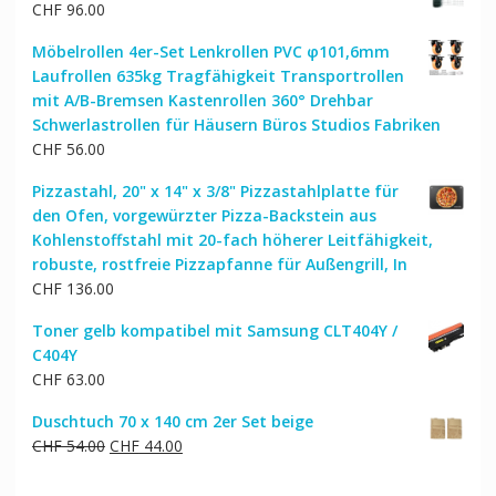
CHF
96.00
Möbelrollen 4er-Set Lenkrollen PVC φ101,6mm
Laufrollen 635kg Tragfähigkeit Transportrollen
mit A/B-Bremsen Kastenrollen 360° Drehbar
Schwerlastrollen für Häusern Büros Studios Fabriken
CHF
56.00
Pizzastahl, 20" x 14" x 3/8" Pizzastahlplatte für
den Ofen, vorgewürzter Pizza-Backstein aus
Kohlenstoffstahl mit 20-fach höherer Leitfähigkeit,
robuste, rostfreie Pizzapfanne für Außengrill, In
CHF
136.00
Toner gelb kompatibel mit Samsung CLT404Y /
C404Y
CHF
63.00
Duschtuch 70 x 140 cm 2er Set beige
Ursprünglicher
Aktueller
CHF
54.00
CHF
44.00
Preis
Preis
war:
ist: