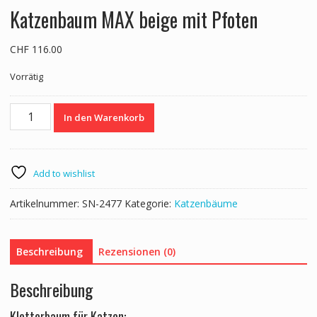
Katzenbaum MAX beige mit Pfoten
CHF
116.00
Vorrätig
Katzenbaum
In den Warenkorb
MAX
beige
mit
Pfoten
Add to wishlist
Menge
Artikelnummer:
SN-2477
Kategorie:
Katzenbäume
Beschreibung
Rezensionen (0)
Beschreibung
Kletterbaum für Katzen: