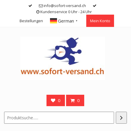
Skip
info@sofort-versand.ch
to
Kundenservice 0 Uhr - 24 Uhr
content
German
Bestellungen
Mein Konto
▼
0
0