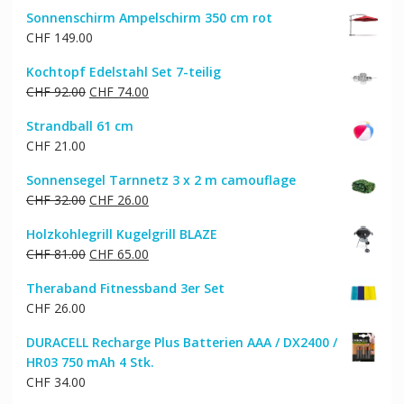
Sonnenschirm Ampelschirm 350 cm rot
CHF
149.00
Kochtopf Edelstahl Set 7-teilig
Ursprünglicher
Aktueller
CHF
92.00
CHF
74.00
Preis
Preis
Strandball 61 cm
war:
ist:
CHF
21.00
CHF 92.00
CHF 74.00.
Sonnensegel Tarnnetz 3 x 2 m camouflage
Ursprünglicher
Aktueller
CHF
32.00
CHF
26.00
Preis
Preis
Holzkohlegrill Kugelgrill BLAZE
war:
ist:
Ursprünglicher
Aktueller
CHF
81.00
CHF
65.00
CHF 32.00
CHF 26.00.
Preis
Preis
Theraband Fitnessband 3er Set
war:
ist:
CHF
26.00
CHF 81.00
CHF 65.00.
DURACELL Recharge Plus Batterien AAA / DX2400 /
HR03 750 mAh 4 Stk.
CHF
34.00