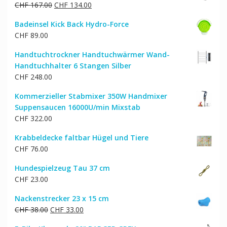
Ursprünglicher
Aktueller
CHF
167.00
CHF
134.00
Preis
Preis
Badeinsel Kick Back Hydro-Force
war:
ist:
CHF
89.00
CHF 167.00
CHF 134.00.
Handtuchtrockner Handtuchwärmer Wand-
Handtuchhalter 6 Stangen Silber
CHF
248.00
Kommerzieller Stabmixer 350W Handmixer
Suppensaucen 16000U/min Mixstab
CHF
322.00
Krabbeldecke faltbar Hügel und Tiere
CHF
76.00
Hundespielzeug Tau 37 cm
CHF
23.00
Nackenstrecker 23 x 15 cm
Ursprünglicher
Aktueller
CHF
38.00
CHF
33.00
Preis
Preis