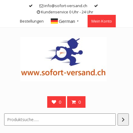
Skip
info@sofort-versand.ch
to
Kundenservice 0 Uhr - 24 Uhr
content
German
Bestellungen
Mein Konto
▼
0
0