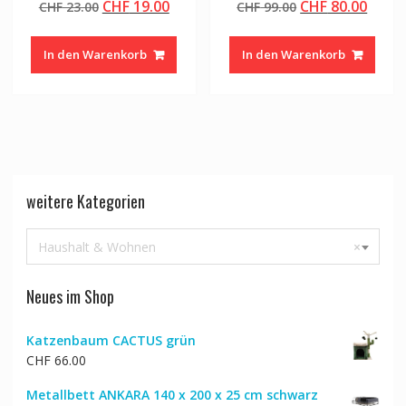
Ursprünglicher
Aktueller
Ursprünglicher
Aktue
CHF
19.00
CHF
80.00
CHF
23.00
CHF
99.00
Preis
Preis
Preis
Preis
war:
ist:
war:
ist:
In den Warenkorb
In den Warenkorb
CHF 23.00
CHF 19.00.
CHF 99.00
CHF 8
weitere Kategorien
Haushalt & Wohnen
×
Neues im Shop
Katzenbaum CACTUS grün
CHF
66.00
Metallbett ANKARA 140 x 200 x 25 cm schwarz