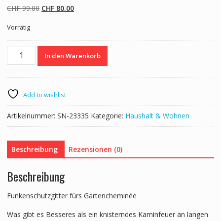
Ursprünglicher
Aktueller
CHF
99.00
CHF
80.00
Preis
Preis
Vorrätig
war:
ist:
CHF 99.00
CHF 80.00.
Kaminschutzgitter
In den Warenkorb
3-
teilig
Menge
Add to wishlist
Artikelnummer:
SN-23335
Kategorie:
Haushalt & Wohnen
Beschreibung
Rezensionen (0)
Beschreibung
Funkenschutzgitter fürs Gartencheminée
Was gibt es Besseres als ein knisterndes Kaminfeuer an langen