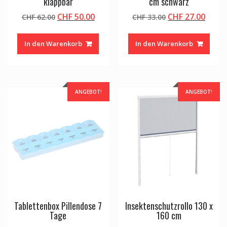
klappbar
cm schwarz
Ursprünglicher
Aktueller
Ursprünglicher
Aktue
CHF
50.00
CHF
27.00
CHF
62.00
CHF
33.00
Preis
Preis
Preis
Preis
war:
ist:
war:
ist:
In den Warenkorb
In den Warenkorb
CHF 62.00
CHF 50.00.
CHF 33.00
CHF 2
ANGEBOT!
ANGEBOT!
Tablettenbox Pillendose 7
Insektenschutzrollo 130 x
Tage
160 cm