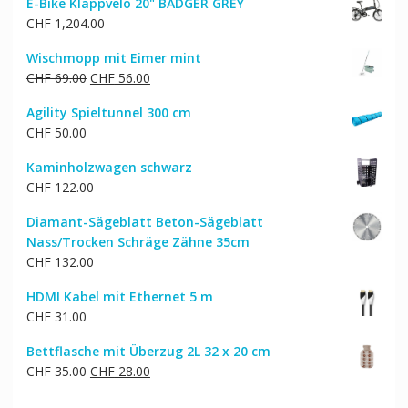
E-Bike Klappvelo 20" BADGER GREY
war:
ist:
CHF
1,204.00
CHF 38.00
CHF 33.00.
Wischmopp mit Eimer mint
Ursprünglicher
Aktueller
CHF
69.00
CHF
56.00
Preis
Preis
Agility Spieltunnel 300 cm
war:
ist:
CHF
50.00
CHF 69.00
CHF 56.00.
Kaminholzwagen schwarz
CHF
122.00
Diamant-Sägeblatt Beton-Sägeblatt
Nass/Trocken Schräge Zähne 35cm
CHF
132.00
HDMI Kabel mit Ethernet 5 m
CHF
31.00
Bettflasche mit Überzug 2L 32 x 20 cm
Ursprünglicher
Aktueller
CHF
35.00
CHF
28.00
Preis
Preis