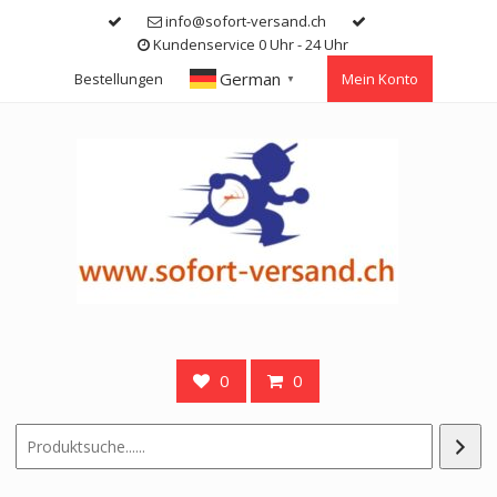
Skip
info@sofort-versand.ch
to
Kundenservice 0 Uhr - 24 Uhr
content
German
Bestellungen
Mein Konto
▼
0
0