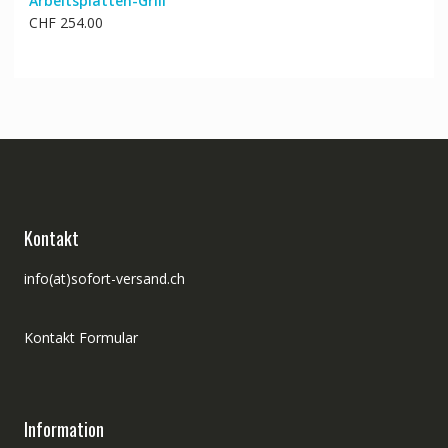
Arbeitsplatten-Grill
CHF 23.00
CHF 19.00.
CHF
254.00
Kontakt
info(at)sofort-versand.ch
Kontakt Formular
Information