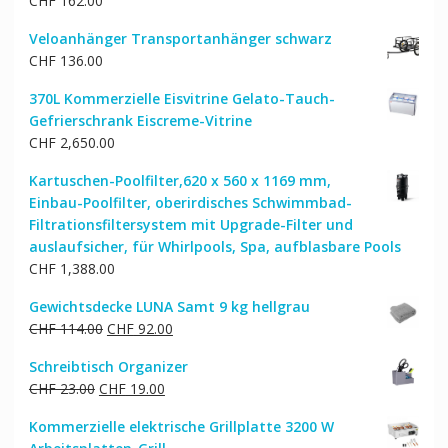
CHF
162.00
Veloanhänger Transportanhänger schwarz
CHF
136.00
370L Kommerzielle Eisvitrine Gelato-Tauch-
Gefrierschrank Eiscreme-Vitrine
CHF
2,650.00
Kartuschen-Poolfilter,620 x 560 x 1169 mm,
Einbau-Poolfilter, oberirdisches Schwimmbad-
Filtrationsfiltersystem mit Upgrade-Filter und
auslaufsicher, für Whirlpools, Spa, aufblasbare Pools
CHF
1,388.00
Gewichtsdecke LUNA Samt 9 kg hellgrau
Ursprünglicher
Aktueller
CHF
114.00
CHF
92.00
Preis
Preis
Schreibtisch Organizer
war:
ist:
Ursprünglicher
Aktueller
CHF
23.00
CHF
19.00
CHF 114.00
CHF 92.00.
Preis
Preis
Kommerzielle elektrische Grillplatte 3200 W
war:
ist: