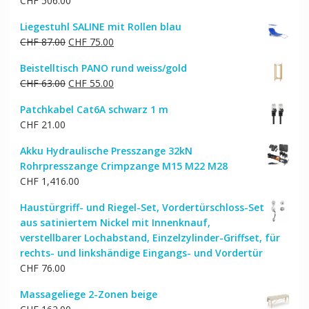
CHF
506.00
Liegestuhl SALINE mit Rollen blau
Ursprünglicher
Aktueller
CHF
87.00
CHF
75.00
Preis
Preis
Beistelltisch PANO rund weiss/gold
war:
ist:
Ursprünglicher
Aktueller
CHF
63.00
CHF
55.00
CHF 87.00
CHF 75.00.
Preis
Preis
Patchkabel Cat6A schwarz 1 m
war:
ist:
CHF
21.00
CHF 63.00
CHF 55.00.
Akku Hydraulische Presszange 32kN
Rohrpresszange Crimpzange M15 M22 M28
CHF
1,416.00
Haustürgriff- und Riegel-Set, Vordertürschloss-Set
aus satiniertem Nickel mit Innenknauf,
verstellbarer Lochabstand, Einzelzylinder-Griffset, für
rechts- und linkshändige Eingangs- und Vordertür
CHF
76.00
Massageliege 2-Zonen beige