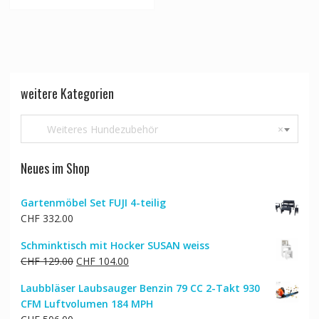
weitere Kategorien
Weiteres Hundezubehör
×
Neues im Shop
Gartenmöbel Set FUJI 4-teilig
CHF
332.00
Schminktisch mit Hocker SUSAN weiss
Ursprünglicher
Aktueller
CHF
129.00
CHF
104.00
Preis
Preis
Laubbläser Laubsauger Benzin 79 CC 2-Takt 930
war:
ist:
CFM Luftvolumen 184 MPH
CHF 129.00
CHF 104.00.