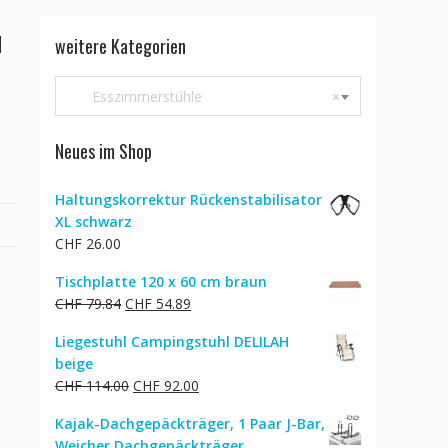
u
weitere Kategorien
Esszimmerstühle
×
Neues im Shop
Haltungskorrektur Rückenstabilisator
XL schwarz
CHF
26.00
Tischplatte 120 x 60 cm braun
Ursprünglicher
Aktueller
CHF
79.84
CHF
54.89
Preis
Preis
Liegestuhl Campingstuhl DELILAH
war:
ist:
beige
CHF 79.84
CHF 54.89.
Ursprünglicher
Aktueller
CHF
114.00
CHF
92.00
Preis
Preis
Kajak-Dachgepäckträger, 1 Paar J-Bar,
war:
ist:
Weicher Dachgepäckträger,