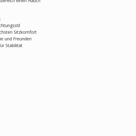
ssbereich einen Hauch
k
chtungsstil
chsten Sitzkomfort
lie und Freunden
r Stabilität