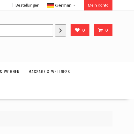
German
Bestellungen
Mein Konto
▼
0
0
 & WOHNEN
MASSAGE & WELLNESS