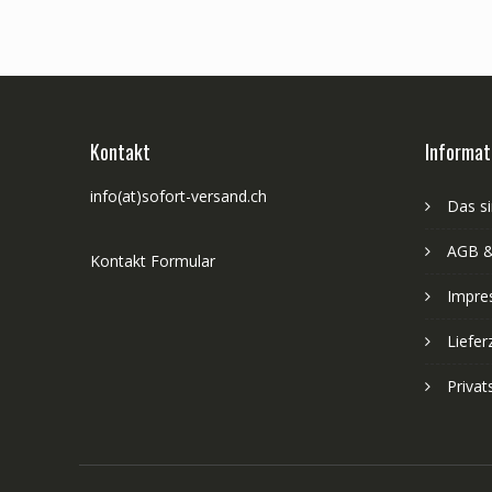
Kontakt
Informat
info(at)sofort-versand.ch
Das si
AGB &
Kontakt Formular
Impre
Liefer
Priva