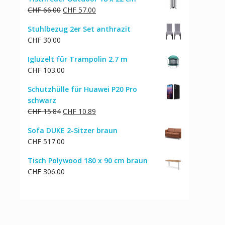
war:
ist:
Ursprünglicher
Aktueller
CHF
66.00
CHF
57.00
CHF 5.00
CHF 4.00.
Preis
Preis
Stuhlbezug 2er Set anthrazit
war:
ist:
CHF
30.00
CHF 66.00
CHF 57.00.
Igluzelt für Trampolin 2.7 m
CHF
103.00
Schutzhülle für Huawei P20 Pro
schwarz
Ursprünglicher
Aktueller
CHF
15.84
CHF
10.89
Preis
Preis
Sofa DUKE 2-Sitzer braun
war:
ist:
CHF
517.00
CHF 15.84
CHF 10.89.
Tisch Polywood 180 x 90 cm braun
CHF
306.00