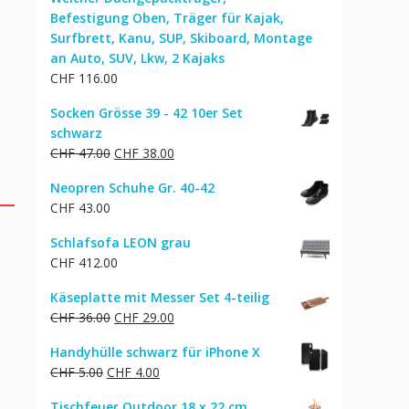
CHF 114.00
CHF 92.00.
Befestigung Oben, Träger für Kajak,
Surfbrett, Kanu, SUP, Skiboard, Montage
an Auto, SUV, Lkw, 2 Kajaks
CHF
116.00
Socken Grösse 39 - 42 10er Set
schwarz
Ursprünglicher
Aktueller
CHF
47.00
CHF
38.00
Preis
Preis
Neopren Schuhe Gr. 40-42
war:
ist:
CHF
43.00
CHF 47.00
CHF 38.00.
Schlafsofa LEON grau
CHF
412.00
Käseplatte mit Messer Set 4-teilig
Ursprünglicher
Aktueller
CHF
36.00
CHF
29.00
Preis
Preis
Handyhülle schwarz für iPhone X
war:
ist:
Ursprünglicher
Aktueller
CHF
5.00
CHF
4.00
CHF 36.00
CHF 29.00.
Preis
Preis
Tischfeuer Outdoor 18 x 22 cm