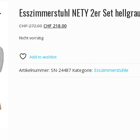
Esszimmerstuhl NETY 2er Set hellgra
Ursprünglicher
Aktueller
CHF
272.00
CHF
218.00
Preis
Preis
Nicht vorrätig
war:
ist:
CHF 272.00
CHF 218.00.
Add to wishlist
Artikelnummer:
SN-24487
Kategorie:
Esszimmerstühle