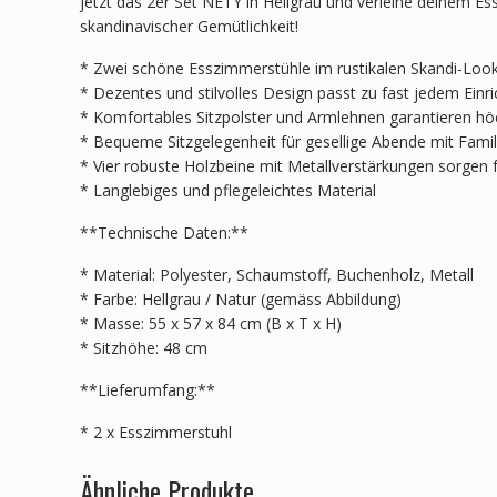
jetzt das 2er Set NETY in Hellgrau und verleihe deinem E
skandinavischer Gemütlichkeit!
* Zwei schöne Esszimmerstühle im rustikalen Skandi-Loo
* Dezentes und stilvolles Design passt zu fast jedem Einri
* Komfortables Sitzpolster und Armlehnen garantieren hö
* Bequeme Sitzgelegenheit für gesellige Abende mit Fami
* Vier robuste Holzbeine mit Metallverstärkungen sorgen fü
* Langlebiges und pflegeleichtes Material
**Technische Daten:**
* Material: Polyester, Schaumstoff, Buchenholz, Metall
* Farbe: Hellgrau / Natur (gemäss Abbildung)
* Masse: 55 x 57 x 84 cm (B x T x H)
* Sitzhöhe: 48 cm
**Lieferumfang:**
* 2 x Esszimmerstuhl
Ähnliche Produkte