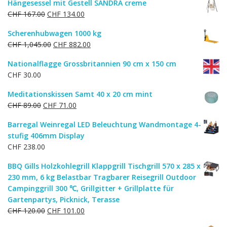
Hängesessel mit Gestell SANDRA creme
Ursprünglicher
Aktueller
CHF
167.00
CHF
134.00
Preis
Preis
Scherenhubwagen 1000 kg
war:
ist:
Ursprünglicher
Aktueller
CHF
1,045.00
CHF
882.00
CHF 167.00
CHF 134.00.
Preis
Preis
Nationalflagge Grossbritannien 90 cm x 150 cm
war:
ist:
CHF
30.00
CHF 1,045.00
CHF 882.00.
Meditationskissen Samt 40 x 20 cm mint
Ursprünglicher
Aktueller
CHF
89.00
CHF
71.00
Preis
Preis
Barregal Weinregal LED Beleuchtung Wandmontage 4-
war:
ist:
stufig 406mm Display
CHF 89.00
CHF 71.00.
CHF
238.00
BBQ Gills Holzkohlegrill Klappgrill Tischgrill 570 x 285 x
230 mm, 6 kg Belastbar Tragbarer Reisegrill Outdoor
Campinggrill 300 ℃, Grillgitter + Grillplatte für
Gartenpartys, Picknick, Terasse
Ursprünglicher
Aktueller
CHF
120.00
CHF
101.00
Preis
Preis