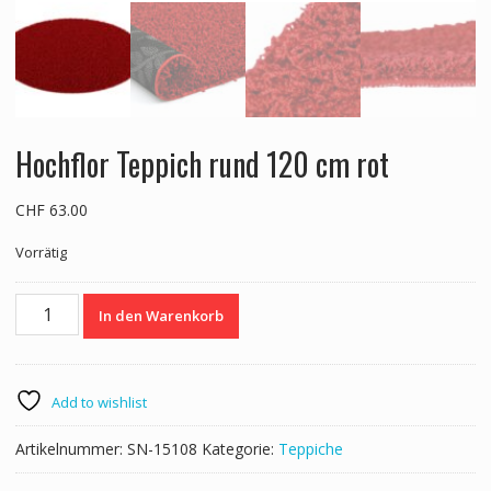
Hochflor Teppich rund 120 cm rot
CHF
63.00
Vorrätig
Hochflor
In den Warenkorb
Teppich
rund
120
cm
Add to wishlist
rot
Menge
Artikelnummer:
SN-15108
Kategorie:
Teppiche