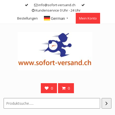
Skip
info@sofort-versand.ch
to
Kundenservice 0 Uhr - 24 Uhr
content
German
Bestellungen
Mein Konto
▼
0
0