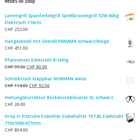
Neues im Shop
Lammgrill Spanferkelgrill Spießbratengrill 52W 60kg
Elektrisch 116cm
CHF
252.00
Hängesessel mit Gestell PANAMA schwarz/beige
CHF
451.00
Pfannenset Edelstahl 8-teilig
Ursprünglicher
Aktueller
CHF
99.00
CHF
80.00
Preis
Preis
Schreibtisch klappbar NORMAN weiss
war:
ist:
Ursprünglicher
Aktueller
CHF
114.00
CHF
92.00
CHF 99.00
CHF 80.00.
Preis
Preis
Haltungskorrektur Rückenstabilisator XL schwarz
war:
ist:
CHF
26.00
CHF 114.00
CHF 92.00.
Drop in Eistruhe Eiskühler Eisbehälter 107,8L Edelstahl
710x508x437mm
CHF
804.00